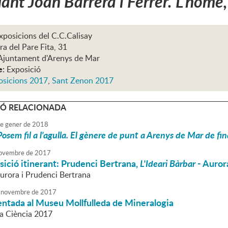
nt Joan Barrera i Ferrer. L’home, l
xposicions del C.C.Calisay
ra del Pare Fita, 31
Ajuntament d'Arenys de Mar
e:
Exposició
osicions 2017
,
Sant Zenon 2017
Ó RELACIONADA
e
gener
de
2018
Posem fil a l'agulla. El gènere de punt a Arenys de Mar de fin
ovembre
de
2017
ició itinerant: Prudenci Bertrana,
L'Ideari Bàrbar
- Auror
urora i Prudenci Bertrana
novembre
de
2017
entada al Museu Mollfulleda de Mineralogia
a Ciència 2017