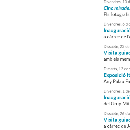
Divendres,
10
d
Cinc mirade
Els fotograf
Divendres,
6
d'
Inauguració
a càrrec de 
Dissabte,
23
de
Visita guia
amb els memb
Dimarts,
12
de
Exposició i
Any Palau Fa
Divendres,
1
de
Inauguració
del Grup Mit
Dissabte,
26
d'
Visita guia
a càrrec de J