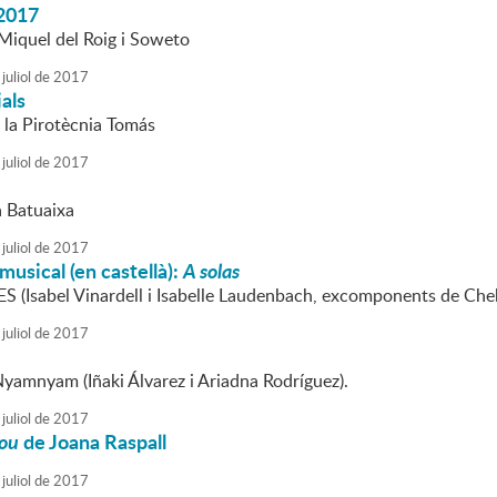
2017
Miquel del Roig i Soweto
juliol
de
2017
ials
 la Pirotècnia Tomás
juliol
de
2017
a Batuaixa
juliol
de
2017
musical (en castellà):
A solas
 (Isabel Vinardell i Isabelle Laudenbach, excomponents de Cheb
juliol
de
2017
Nyamnyam (Iñaki Álvarez i Ariadna Rodríguez).
juliol
de
2017
pou
de Joana Raspall
juliol
de
2017