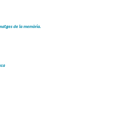
 imatges de la memòria
.
sca