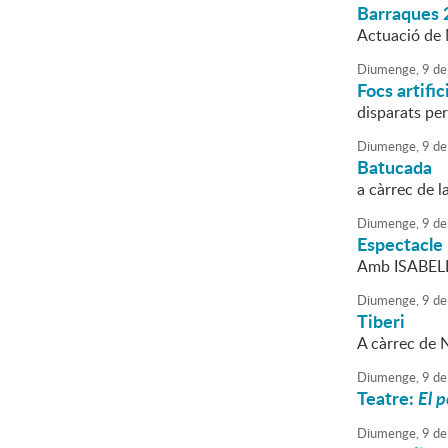
Barraques 
Actuació de 
Diumenge,
9
de
Focs artific
disparats per
Diumenge,
9
de
Batucada
a càrrec de l
Diumenge,
9
de
Espectacle 
Amb ISABELES
Diumenge,
9
de
Tiberi
A càrrec de 
Diumenge,
9
de
Teatre:
El 
Diumenge,
9
de