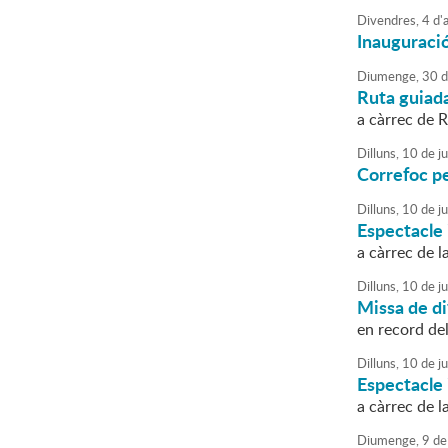
Divendres,
4
d'
Inauguració
Diumenge,
30
d
Ruta guiad
a càrrec de
Dilluns,
10
de
ju
Correfoc pe
Dilluns,
10
de
ju
Espectacle 
a càrrec de l
Dilluns,
10
de
ju
Missa de di
en record del
Dilluns,
10
de
ju
Espectacle 
a càrrec de l
Diumenge,
9
de