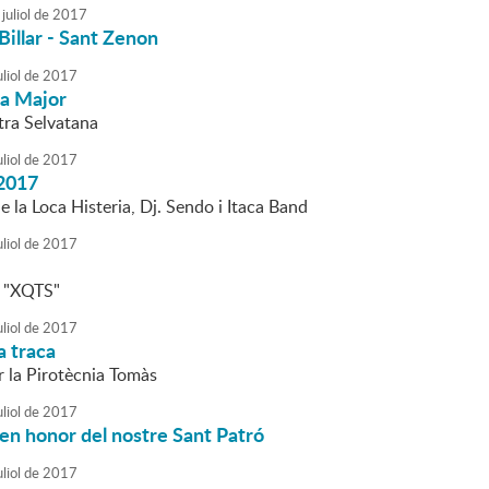
juliol
de
2017
Billar - Sant Zenon
liol
de
2017
ta Major
tra Selvatana
liol
de
2017
2017
 la Loca Histeria, Dj. Sendo i Itaca Band
liol
de
2017
s "XQTS"
liol
de
2017
a traca
r la Pirotècnia Tomàs
liol
de
2017
en honor del nostre Sant Patró
liol
de
2017