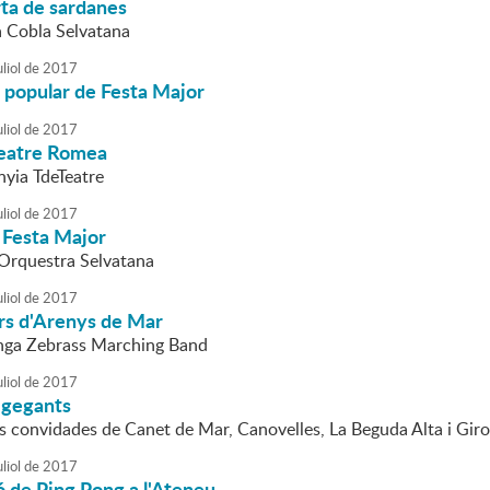
rta de sardanes
a Cobla Selvatana
liol
de
2017
 popular de Festa Major
liol
de
2017
Teatre Romea
nyia TdeTeatre
liol
de
2017
 Festa Major
l'Orquestra Selvatana
liol
de
2017
rs d'Arenys de Mar
anga Zebrass Marching Band
liol
de
2017
 gegants
es convidades de Canet de Mar, Canovelles, La Beguda Alta i Gir
liol
de
2017
ó de Ping Pong a l'Ateneu