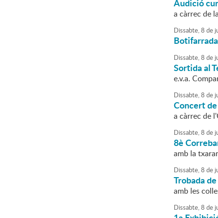
Audició cu
a càrrec de l
Dissabte,
8
de
ju
Botifarrada
Dissabte,
8
de
ju
Sortida al 
e.v.a. Compa
Dissabte,
8
de
ju
Concert de
a càrrec de 
Dissabte,
8
de
ju
8è Correba
amb la txar
Dissabte,
8
de
ju
Trobada de
amb les coll
Dissabte,
8
de
ju
1a Exhibici