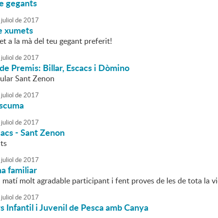
de gegants
juliol
de
2017
de xumets
t a la mà del teu gegant preferit!
juliol
de
2017
de Premis: Billar, Escacs i Dòmino
pular Sant Zenon
juliol
de
2017
escuma
juliol
de
2017
cacs - Sant Zenon
lts
juliol
de
2017
a familiar
matí molt agradable participant i fent proves de les de tota la v
juliol
de
2017
 Infantil i Juvenil de Pesca amb Canya