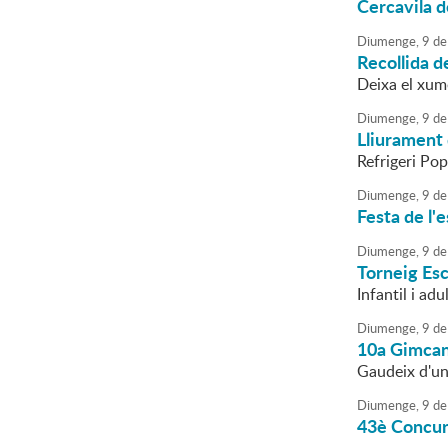
Cercavila 
Diumenge,
9
de
Recollida 
Deixa el xume
Diumenge,
9
de
Lliurament 
Refrigeri Po
Diumenge,
9
de
Festa de l'
Diumenge,
9
de
Torneig Es
Infantil i adu
Diumenge,
9
de
10a Gimcan
Gaudeix d'un 
Diumenge,
9
de
43è Concurs