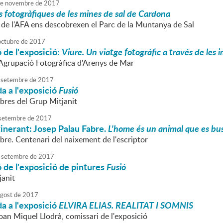
e
novembre
de
2017
s fotogràfiques de les mines de sal de Cardona
s de l'AFA ens descobrexen el Parc de la Muntanya de Sal
octubre
de
2017
 de l'exposició:
Viure.
Un viatge fotogràfic a través de les
l'Agrupació Fotogràfica d'Arenys de Mar
setembre
de
2017
da a l'exposició
Fusió
res del Grup Mitjanit
setembre
de
2017
tinerant: Josep Palau Fabre.
L'home és un animal que es bu
bre. Centenari del naixement de l'escriptor
setembre
de
2017
 de l'exposició de pintures
Fusió
janit
agost
de
2017
da a l'exposició
ELVIRA ELIAS. REALITAT I SOMNIS
oan Miquel Llodrà, comissari de l'exposició