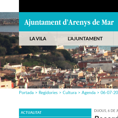
LA VILA
L'AJUNTAMENT
Portada
>
Regidories
>
Cultura
>
Agenda
>
06-07-2
DIJOUS,
6
DE
J
ACTUALITAT