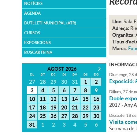
Recorda
NOTÍCIES
AGENDA
Lloc:
Sala E
BUTLLETÍ MUNICIPAL (ATR)
Adreça:
Rie
CURSOS
Organitza:
Tipus d'act
EXPOSICIONS
Marcs:
Exp
BUSCAR FEINA
INFORMACI
AGOST 2026
Diumenge,
28
d
DL
DT
DC
DJ
DV
DS
DG
Exposició:
27
28
29
30
31
1
2
3
4
5
6
7
8
9
Dilluns,
27
de
n
Doble expos
10
11
12
13
14
15
16
2017 - Any A
17
18
19
20
21
22
23
24
25
26
27
28
29
30
Dissabte,
18
de
Visita com
31
1
2
3
4
5
6
Setmana de l