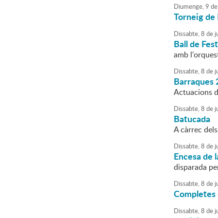
Diumenge,
9
de
Torneig de 
Dissabte,
8
de
ju
Ball de Fes
amb l'orques
Dissabte,
8
de
ju
Barraques 
Actuacions de
Dissabte,
8
de
ju
Batucada
A càrrec del
Dissabte,
8
de
ju
Encesa de l
disparada pe
Dissabte,
8
de
ju
Completes 
Dissabte,
8
de
ju