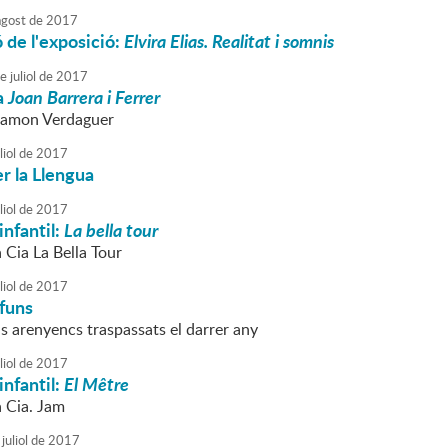
agost
de
2017
 de l'exposició:
Elvira Elias. Realitat i somnis
e
juliol
de
2017
a
Joan Barrera i Ferrer
 Ramon Verdaguer
liol
de
2017
r la Llengua
liol
de
2017
infantil:
La bella tour
a Cia La Bella Tour
liol
de
2017
funs
s arenyencs traspassats el darrer any
liol
de
2017
infantil:
El Mêtre
a Cia. Jam
juliol
de
2017