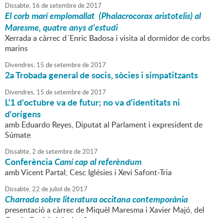
Dissabte,
16
de
setembre
de
2017
El corb marí emplomallat (Phalacrocorax aristotelis) al
Maresme, quatre anys d'estudi
Xerrada a càrrec d´Enric Badosa i visita al dormidor de corbs
marins
Divendres,
15
de
setembre
de
2017
2a Trobada general de socis, sòcies i simpatitzants
Divendres,
15
de
setembre
de
2017
L'1 d'octubre va de futur; no va d'identitats ni
d'orígens
amb Eduardo Reyes, Diputat al Parlament i expresident de
Súmate
Dissabte,
2
de
setembre
de
2017
Conferència
Camí cap al referèndum
amb Vicent Partal, Cesc Iglésies i Xevi Safont-Tria
Dissabte,
22
de
juliol
de
2017
Charrada sobre literatura occitana contemporània
presentació a càrrec de Miquèl Maresma i Xavier Majó, del