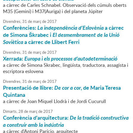
a càrrec de Carles Schnabel. Observació dels cúmuls oberts
M35 (Gemini) i M37(Auriga) i del planeta Júpiter
Divendres,
31
de
març
de
2017
Conferències:
La independència d'Eslovènia
a càrrec
de Simona Škrabec i
El desmembrament de la Unió
Soviètica
a càrrec de Llibert Ferri
Divendres,
31
de
març
de
2017
Xerrada:
Europa i els processos d'autodeterminació
a càrrec de Simona Skrabec, lingüista, traductora, assagista i
escriptora eslovena
Divendres,
31
de
març
de
2017
Presentació de llibre:
De cor a cor
, de Maria Teresa
Quintana
a càrrec de Joan Miquel Llodrà i de Jordi Cucurull
Dimarts,
28
de
març
de
2017
Conferència d'arquitectura:
De la tradició constructiva
a construir amb la indústria
a càrrec d'Antoni Parício, arquitecte