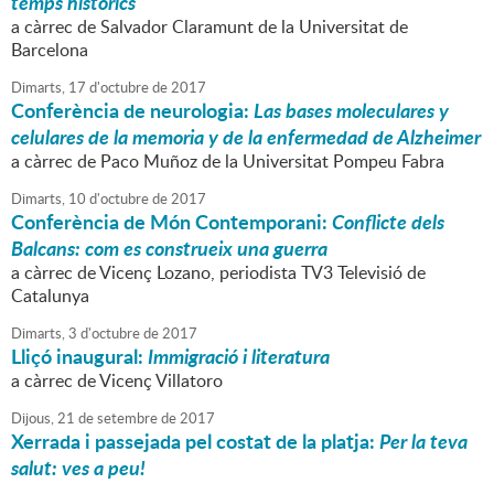
temps històrics
a càrrec de Salvador Claramunt de la Universitat de
Barcelona
Dimarts,
17
d'
octubre
de
2017
Conferència de neurologia:
Las bases moleculares y
celulares de la memoria y de la enfermedad de Alzheimer
a càrrec de Paco Muñoz de la Universitat Pompeu Fabra
Dimarts,
10
d'
octubre
de
2017
Conferència de Món Contemporani:
Conflicte dels
Balcans: com es construeix una guerra
a càrrec de Vicenç Lozano, periodista TV3 Televisió de
Catalunya
Dimarts,
3
d'
octubre
de
2017
Lliçó inaugural:
Immigració i literatura
a càrrec de Vicenç Villatoro
Dijous,
21
de
setembre
de
2017
Xerrada i passejada pel costat de la platja:
Per la teva
salut: ves a peu!