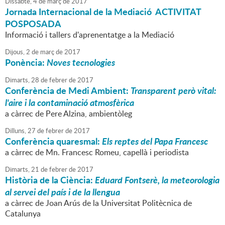
Dissabte,
4
de
març
de
2017
Jornada Internacional de la Mediació ACTIVITAT
POSPOSADA
Informació i tallers d'aprenentatge a la Mediació
Dijous,
2
de
març
de
2017
Ponència:
Noves tecnologies
Dimarts,
28
de
febrer
de
2017
Conferència de Medi Ambient:
Transparent però vital:
l'aire i la contaminació atmosfèrica
a càrrec de Pere Alzina, ambientòleg
Dilluns,
27
de
febrer
de
2017
Conferència quaresmal:
Els reptes del Papa Francesc
a càrrec de Mn. Francesc Romeu, capellà i periodista
Dimarts,
21
de
febrer
de
2017
Història de la Ciència:
Eduard Fontserè, la meteorologia
al servei del país i de la llengua
a càrrec de Joan Arús de la Universitat Politècnica de
Catalunya