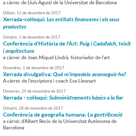
a càrrec de Lluís Agustí de la Universitat de Barcelona
Dilluns,
11
de
desembre
de
2017
Xerrada-col·loqui:
Les entitats financeres i els seus
productes
Dimarts,
5
de
desembre
de
2017
Conferència d'Història de l'Art:
Puig i Cadafalch, teixit
i arquitectura
a càrrec de Joan Miquel Llodrà, historiador de l'art
Divendres,
1
de
desembre
de
2017
Xerrada divulgativa:
Qué m'impedeix aconseguir-ho?
A càrrec de l'escriptora i coach Eva Lleonart
Dimecres,
29
de
novembre
de
2017
Xerrada - col·loqui:
Subministraments bàsics a la llar
Dimarts,
28
de
novembre
de
2017
Conferència de geografia humana:
La gentrificació
a càrrec d'Albert Recio de la Universitat Autònoma de
Barcelona