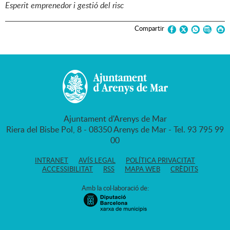
Esperit emprenedor i gestió del risc
Compartir
Ajuntament d'Arenys de Mar
Riera del Bisbe Pol, 8 - 08350 Arenys de Mar - Tel. 93 795 99
00
INTRANET
AVÍS LEGAL
POLÍTICA PRIVACITAT
ACCESSIBILITAT
RSS
MAPA WEB
CRÈDITS
Amb la col·laboració de: