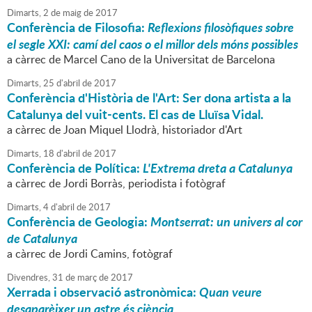
Dimarts,
2
de
maig
de
2017
Conferència de Filosofia:
Reflexions filosòfiques sobre
el segle XXI: camí del caos o el millor dels móns possibles
a càrrec de Marcel Cano de la Universitat de Barcelona
Dimarts,
25
d'
abril
de
2017
Conferència d'Història de l'Art: Ser dona artista a la
Catalunya del vuit-cents. El cas de Lluïsa Vidal.
a càrrec de Joan Miquel Llodrà, historiador d'Art
Dimarts,
18
d'
abril
de
2017
Conferència de Política:
L'Extrema dreta a Catalunya
a càrrec de Jordi Borràs, periodista i fotògraf
Dimarts,
4
d'
abril
de
2017
Conferència de Geologia:
Montserrat: un univers al cor
de Catalunya
a càrrec de Jordi Camins, fotògraf
Divendres,
31
de
març
de
2017
Xerrada i observació astronòmica:
Quan veure
desaparèixer un astre és ciència