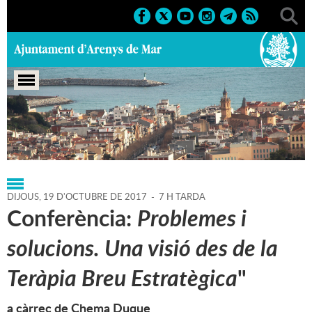
Portada
>
Regidories
>
Cultura
>
Agenda
>
19-10-2017
DIJOUS,
19
D'
OCTUBRE
DE
2017
-
7 H TARDA
Conferència:
Problemes i
solucions. Una visió des de la
Teràpia Breu Estratègica
"
a càrrec de Chema Duque