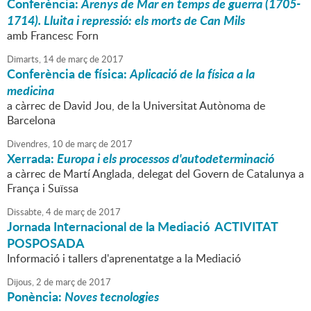
Conferència:
Arenys de Mar en temps de guerra (1705-
1714). Lluita i repressió: els morts de Can Mils
amb Francesc Forn
Dimarts,
14
de
març
de
2017
Conferència de física:
Aplicació de la física a la
medicina
a càrrec de David Jou, de la Universitat Autònoma de
Barcelona
Divendres,
10
de
març
de
2017
Xerrada:
Europa i els processos d'autodeterminació
a càrrec de Martí Anglada, delegat del Govern de Catalunya a
França i Suïssa
Dissabte,
4
de
març
de
2017
Jornada Internacional de la Mediació ACTIVITAT
POSPOSADA
Informació i tallers d'aprenentatge a la Mediació
Dijous,
2
de
març
de
2017
Ponència:
Noves tecnologies