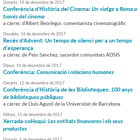
Dimarts,
19
de
desembre
de
2017
Conferència d'Història del Cinema:
Un viatge a Roma a
través del cinema
a càrrec d'Albert Beorlegui, comentarista cinematogràfic
Dissabte,
16
de
desembre
de
2017
Recés d'Advent: Un temps de silenci per a un temps
d'esperança
a càrrec de Peio Sánchez, sacerdot comunitats ADSIS
Dijous,
14
de
desembre
de
2017
Conferència:
Comunicació i relacions humanes
Dimarts,
12
de
desembre
de
2017
Conferència d'Història de les Biblioteques:
100 anys
de biblioteques públiques
a càrrec de Lluís Agustí de la Universitat de Barcelona
Dilluns,
11
de
desembre
de
2017
Xerrada-col·loqui:
Les entitats financeres i els seus
productes
Dimarts,
5
de
desembre
de
2017