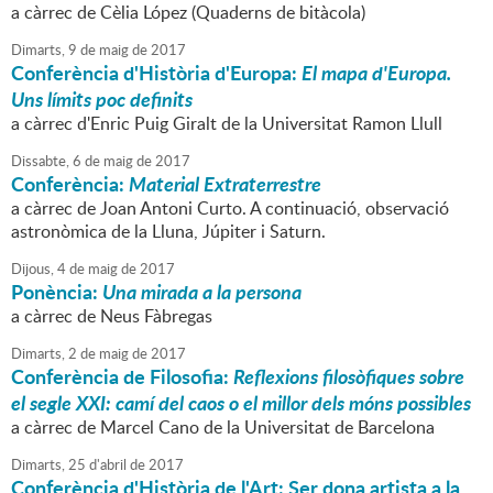
a càrrec de Cèlia López (Quaderns de bitàcola)
Dimarts,
9
de
maig
de
2017
Conferència d'Història d'Europa:
El mapa d'Europa.
Uns límits poc definits
a càrrec d'Enric Puig Giralt de la Universitat Ramon Llull
Dissabte,
6
de
maig
de
2017
Conferència:
Material Extraterrestre
a càrrec de Joan Antoni Curto. A continuació, observació
astronòmica de la Lluna, Júpiter i Saturn.
Dijous,
4
de
maig
de
2017
Ponència:
Una mirada a la persona
a càrrec de Neus Fàbregas
Dimarts,
2
de
maig
de
2017
Conferència de Filosofia:
Reflexions filosòfiques sobre
el segle XXI: camí del caos o el millor dels móns possibles
a càrrec de Marcel Cano de la Universitat de Barcelona
Dimarts,
25
d'
abril
de
2017
Conferència d'Història de l'Art: Ser dona artista a la