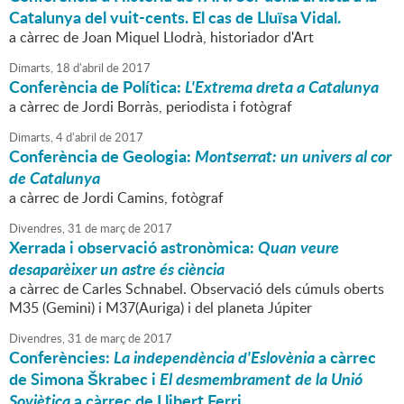
Catalunya del vuit-cents. El cas de Lluïsa Vidal.
a càrrec de Joan Miquel Llodrà, historiador d'Art
Dimarts,
18
d'
abril
de
2017
Conferència de Política:
L'Extrema dreta a Catalunya
a càrrec de Jordi Borràs, periodista i fotògraf
Dimarts,
4
d'
abril
de
2017
Conferència de Geologia:
Montserrat: un univers al cor
de Catalunya
a càrrec de Jordi Camins, fotògraf
Divendres,
31
de
març
de
2017
Xerrada i observació astronòmica:
Quan veure
desaparèixer un astre és ciència
a càrrec de Carles Schnabel. Observació dels cúmuls oberts
M35 (Gemini) i M37(Auriga) i del planeta Júpiter
Divendres,
31
de
març
de
2017
Conferències:
La independència d'Eslovènia
a càrrec
de Simona Škrabec i
El desmembrament de la Unió
Soviètica
a càrrec de Llibert Ferri