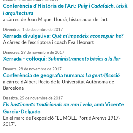
Conferència d'Història de l'Art:
Puig i Cadafalch, teixit
i arquitectura
a càrrec de Joan Miquel Llodrà, historiador de l'art
Divendres,
1
de
desembre
de
2017
Xerrada divulgativa:
Qué m'impedeix aconseguir-ho?
A càrrec de l'escriptora i coach Eva Lleonart
Dimecres,
29
de
novembre
de
2017
Xerrada - col·loqui:
Subministraments bàsics a la llar
Dimarts,
28
de
novembre
de
2017
Conferència de geografia humana:
La gentrificació
a càrrec d'Albert Recio de la Universitat Autònoma de
Barcelona
Dissabte,
25
de
novembre
de
2017
Els bastiments tradicionals de rem i vela
, amb Vicente
Garcia-Delgado
En el marc de l'exposició "EL MOLL. Port d'Arenys 1917-
2017".