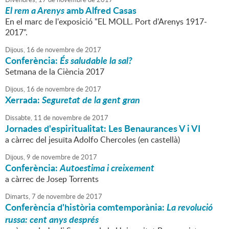
El rem a Arenys
amb Alfred Casas
En el marc de l'exposició "EL MOLL. Port d'Arenys 1917-
2017".
Dijous,
16
de
novembre
de
2017
Conferència:
És saludable la sal?
Setmana de la Ciència 2017
Dijous,
16
de
novembre
de
2017
Xerrada:
Seguretat de la gent gran
Dissabte,
11
de
novembre
de
2017
Jornades d'espiritualitat: Les Benaurances V i VI
a càrrec del jesuïta Adolfo Chercoles (en castellà)
Dijous,
9
de
novembre
de
2017
Conferència:
Autoestima i creixement
a càrrec de Josep Torrents
Dimarts,
7
de
novembre
de
2017
Conferència d'història comtemporània:
La revolució
russa: cent anys després