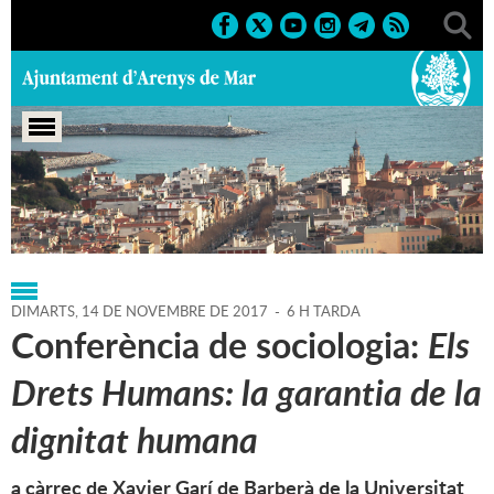
Portada
>
Regidories
>
Cultura
>
Agenda
>
14-11-2017
DIMARTS,
14
DE
NOVEMBRE
DE
2017
-
6 H TARDA
Conferència de sociologia:
Els
Drets Humans: la garantia de la
dignitat humana
a càrrec de Xavier Garí de Barberà de la Universitat