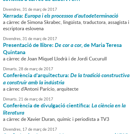
Divendres,
31
de
març
de
2017
Xerrada:
Europa i els processos d'autodeterminació
a càrrec de Simona Skrabec, lingüista, traductora, assagista i
escriptora eslovena
Divendres,
31
de
març
de
2017
Presentació de llibre:
De cor a cor
, de Maria Teresa
Quintana
a càrrec de Joan Miquel Llodrà i de Jordi Cucurull
Dimarts,
28
de
març
de
2017
Conferència d'arquitectura:
De la tradició constructiva
a construir amb la indústria
a càrrec d'Antoni Parício, arquitecte
Dimarts,
21
de
març
de
2017
Conferència de divulgació científica:
La ciència en la
literatura
a càrrec de Xavier Duran, químic i periodista a TV3
Divendres,
17
de
març
de
2017