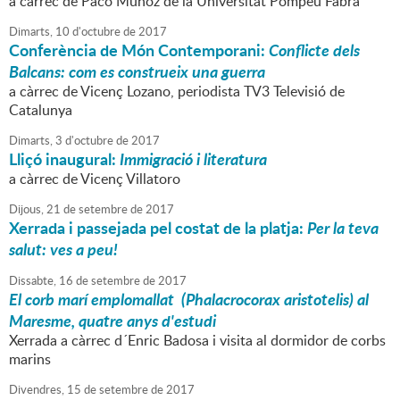
a càrrec de Paco Muñoz de la Universitat Pompeu Fabra
Dimarts,
10
d'
octubre
de
2017
Conferència de Món Contemporani:
Conflicte dels
Balcans: com es construeix una guerra
a càrrec de Vicenç Lozano, periodista TV3 Televisió de
Catalunya
Dimarts,
3
d'
octubre
de
2017
Lliçó inaugural:
Immigració i literatura
a càrrec de Vicenç Villatoro
Dijous,
21
de
setembre
de
2017
Xerrada i passejada pel costat de la platja:
Per la teva
salut: ves a peu!
Dissabte,
16
de
setembre
de
2017
El corb marí emplomallat (Phalacrocorax aristotelis) al
Maresme, quatre anys d'estudi
Xerrada a càrrec d´Enric Badosa i visita al dormidor de corbs
marins
Divendres,
15
de
setembre
de
2017