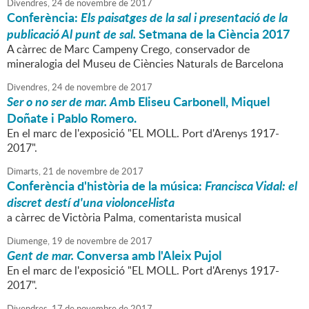
Divendres,
24
de
novembre
de
2017
Conferència:
Els paisatges de la sal i presentació de la
publicació Al punt de sal.
Setmana de la Ciència 2017
A càrrec de Marc Campeny Crego, conservador de
mineralogia del Museu de Ciències Naturals de Barcelona
Divendres,
24
de
novembre
de
2017
Ser o no ser de mar. A
mb Eliseu Carbonell, Miquel
Doñate i Pablo Romero.
En el marc de l'exposició "EL MOLL. Port d'Arenys 1917-
2017".
Dimarts,
21
de
novembre
de
2017
Conferència d'història de la música:
Francisca Vidal: el
discret destí d'una violoncel·lista
a càrrec de Victòria Palma, comentarista musical
Diumenge,
19
de
novembre
de
2017
Gent de mar.
Conversa amb l'Aleix Pujol
En el marc de l'exposició "EL MOLL. Port d'Arenys 1917-
2017".
Divendres,
17
de
novembre
de
2017