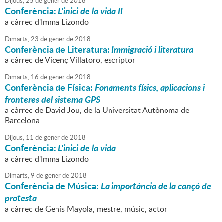
Dijous,
25
de
gener
de
2018
Conferència:
L'inici de la vida II
a càrrec d'Imma Lizondo
Dimarts,
23
de
gener
de
2018
Conferència de Literatura:
Immigració i literatura
a càrrec de Vicenç Villatoro, escriptor
Dimarts,
16
de
gener
de
2018
Conferència de Física:
Fonaments físics, aplicacions i
fronteres del sistema GPS
a càrrec de David Jou, de la Universitat Autònoma de
Barcelona
Dijous,
11
de
gener
de
2018
Conferència:
L'inici de la vida
a càrrec d'Imma Lizondo
Dimarts,
9
de
gener
de
2018
Conferència de Música:
La importància de la cançó de
protesta
a càrrec de Genís Mayola, mestre, músic, actor