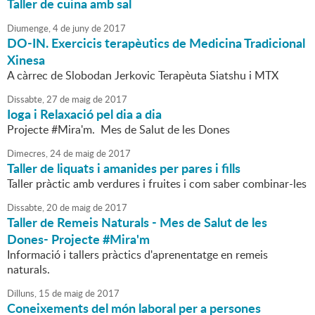
Taller de cuina amb sal
Diumenge,
4
de
juny
de
2017
DO-IN. Exercicis terapèutics de Medicina Tradicional
Xinesa
A càrrec de Slobodan Jerkovic Terapèuta Siatshu i MTX
Dissabte,
27
de
maig
de
2017
Ioga i Relaxació pel dia a dia
Projecte #Mira'm. Mes de Salut de les Dones
Dimecres,
24
de
maig
de
2017
Taller de liquats i amanides per pares i fills
Taller pràctic amb verdures i fruites i com saber combinar-les
Dissabte,
20
de
maig
de
2017
Taller de Remeis Naturals - Mes de Salut de les
Dones- Projecte #Mira'm
Informació i tallers pràctics d'aprenentatge en remeis
naturals.
Dilluns,
15
de
maig
de
2017
Coneixements del món laboral per a persones