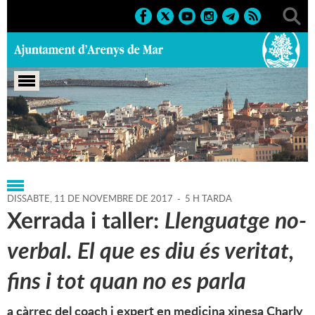
Portada
>
Regidories
>
Cultura
>
Agenda
>
11-11-2017
DISSABTE,
11
DE
NOVEMBRE
DE
2017
-
5 H TARDA
Xerrada i taller:
Llenguatge no-
verbal. El que es diu és veritat,
fins i tot quan no es parla
a càrrec del coach i expert en medicina xinesa Charly