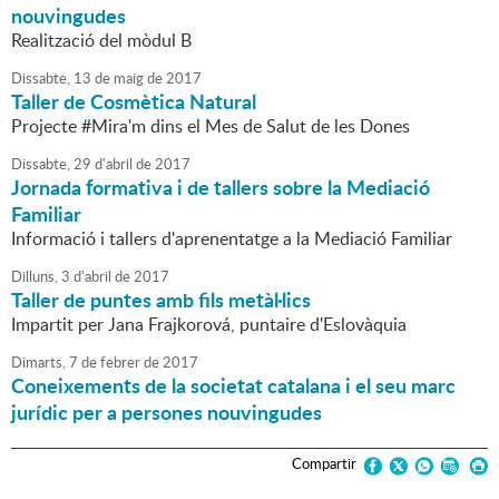
nouvingudes
Realització del mòdul B
Dissabte,
13
de
maig
de
2017
Taller de Cosmètica Natural
Projecte #Mira'm dins el Mes de Salut de les Dones
Dissabte,
29
d'
abril
de
2017
Jornada formativa i de tallers sobre la Mediació
Familiar
Informació i tallers d'aprenentatge a la Mediació Familiar
Dilluns,
3
d'
abril
de
2017
Taller de puntes amb fils metàl·lics
Impartit per Jana Frajkorová, puntaire d'Eslovàquia
Dimarts,
7
de
febrer
de
2017
Coneixements de la societat catalana i el seu marc
jurídic per a persones nouvingudes
Compartir