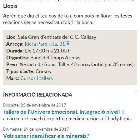
Llopis
Aprèn què diu el teu cos de tu i, com pots millorar les teves
relacions sense necessitat d'obrir la boca.
Lloc:
Sala Gran d'entitats del C.C. Calisay
Adreça:
Riera Pare Fita, 31
Durada:
De 17.00 h a 21.00 h
Organitza:
Banc del Temps Arenys
Preu:
Xerrada de franc. Taller 40 euros (anticipat 35 euros)
Tipus d'acte:
Cursos
Marc:
Cursos i tallers
INFORMACIÓ RELACIONADA
Dissabte,
25
de
novembre
de
2017
Tallers de l'Univers Emocional. Integració nivell I
a càrrec del coach i expert en medicina xinesa Charly llopis
Diumenge,
19
de
novembre
de
2017
Vols saber identificar els minerals?