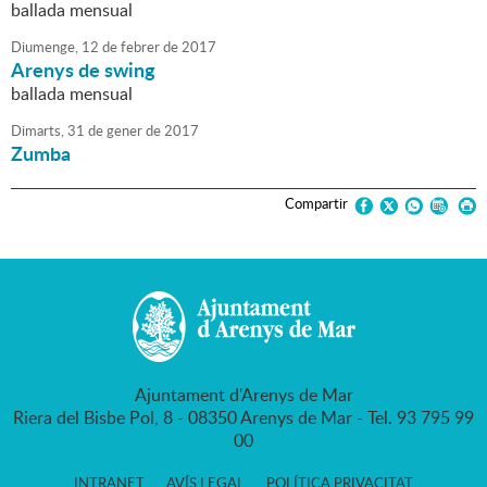
ballada mensual
Diumenge,
12
de
febrer
de
2017
Arenys de swing
ballada mensual
Dimarts,
31
de
gener
de
2017
Zumba
Compartir
Ajuntament d'Arenys de Mar
Riera del Bisbe Pol, 8 - 08350 Arenys de Mar - Tel. 93 795 99
00
INTRANET
AVÍS LEGAL
POLÍTICA PRIVACITAT