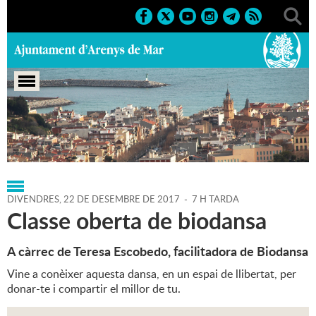
Portada
>
Regidories
>
Cultura
>
Agenda
>
22-12-2017
DIVENDRES,
22
DE
DESEMBRE
DE
2017
-
7 H TARDA
Classe oberta de biodansa
A càrrec de Teresa Escobedo, facilitadora de Biodansa
Vine a conèixer aquesta dansa, en un espai de llibertat, per
donar-te i compartir el millor de tu.