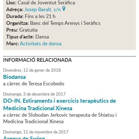
Lloc:
Casal de Joventut Seràfica
Adreça:
Josep Baralt, s/n
Durada:
Fins a les 21 h
Organitza:
Banc del Temps Arenys i Seràfics
Preu:
Gratuïta
Tipus d'acte:
Dansa
Marc:
Activitats de dansa
INFORMACIÓ RELACIONADA
Divendres,
12
de
gener
de
2018
Biodansa
a càrrec de Teresa Escobedo
Diumenge,
3
de
desembre
de
2017
DO-IN. Estiraments i exercicis terapèutics de
Medicina Tradicional Xinesa
a càrrec de Slobodan Jerkovic terapeuta de Shiatsu i
Medicina Tradicional Xinesa
Diumenge,
12
de
novembre
de
2017
Arenys de Swing