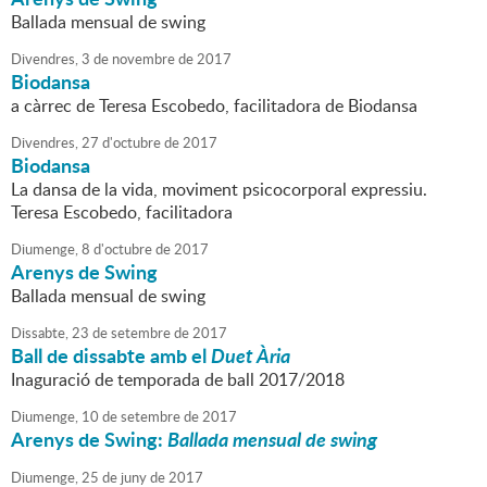
Ballada mensual de swing
Divendres,
3
de
novembre
de
2017
Biodansa
a càrrec de Teresa Escobedo, facilitadora de Biodansa
Divendres,
27
d'
octubre
de
2017
Biodansa
La dansa de la vida, moviment psicocorporal expressiu.
Teresa Escobedo, facilitadora
Diumenge,
8
d'
octubre
de
2017
Arenys de Swing
Ballada mensual de swing
Dissabte,
23
de
setembre
de
2017
Ball de dissabte amb el
Duet Ària
Inaguració de temporada de ball 2017/2018
Diumenge,
10
de
setembre
de
2017
Arenys de Swing:
Ballada mensual de swing
Diumenge,
25
de
juny
de
2017