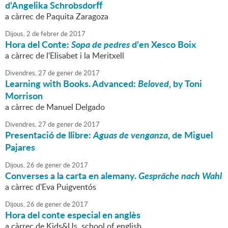
d'Angelika Schrobsdorff
a càrrec de Paquita Zaragoza
Dijous,
2
de
febrer
de
2017
Hora del Conte:
Sopa de pedres
d'en Xesco Boix
a càrrec de l'Elisabet i la Meritxell
Divendres,
27
de
gener
de
2017
Learning with Books. Advanced:
Beloved
, by Toni
Morrison
a càrrec de Manuel Delgado
Divendres,
27
de
gener
de
2017
Presentació de llibre:
Aguas de venganza
, de Miguel
Pajares
Dijous,
26
de
gener
de
2017
Converses a la carta en alemany.
Gespräche nach Wahl
a càrrec d'Eva Puigventós
Dijous,
26
de
gener
de
2017
Hora del conte especial en anglès
a càrrec de Kids&Us, school of english