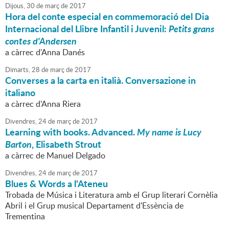
Dijous,
30
de
març
de
2017
Hora del conte especial en commemoració del Dia
Internacional del Llibre Infantil i Juvenil:
Petits grans
contes d'Andersen
a càrrec d'Anna Danés
Dimarts,
28
de
març
de
2017
Converses a la carta en italià. Conversazione in
italiano
a càrrec d'Anna Riera
Divendres,
24
de
març
de
2017
Learning with books. Advanced.
My name is Lucy
Barton
, Elisabeth Strout
a càrrec de Manuel Delgado
Divendres,
24
de
març
de
2017
Blues & Words a l'Ateneu
Trobada de Música i Literatura amb el Grup literari Cornèlia
Abril i el Grup musical Departament d'Essència de
Trementina