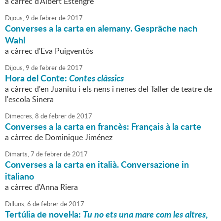
a càrrec d'Albert Estengre
Dijous,
9
de
febrer
de
2017
Converses a la carta en alemany. Gespräche nach
Wahl
a càrrec d'Eva Puigventós
Dijous,
9
de
febrer
de
2017
Hora del Conte:
Contes clàssics
a càrrec d'en Juanitu i els nens i nenes del Taller de teatre de
l'escola Sinera
Dimecres,
8
de
febrer
de
2017
Converses a la carta en francès: Français à la carte
a càrrec de Dominique Jiménez
Dimarts,
7
de
febrer
de
2017
Converses a la carta en italià. Conversazione in
italiano
a càrrec d'Anna Riera
Dilluns,
6
de
febrer
de
2017
Tertúlia de novel·la:
Tu no ets una mare com les altres
,