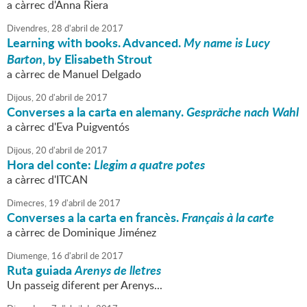
a càrrec d'Anna Riera
Divendres,
28
d'
abril
de
2017
Learning with books. Advanced.
My name is Lucy
Barton
, by Elisabeth Strout
a càrrec de Manuel Delgado
Dijous,
20
d'
abril
de
2017
Converses a la carta en alemany.
Gespräche nach Wahl
a càrrec d'Eva Puigventós
Dijous,
20
d'
abril
de
2017
Hora del conte:
Llegim a quatre potes
a càrrec d'ITCAN
Dimecres,
19
d'
abril
de
2017
Converses a la carta en francès.
Français à la carte
a càrrec de Dominique Jiménez
Diumenge,
16
d'
abril
de
2017
Ruta guiada
Arenys de lletres
Un passeig diferent per Arenys...