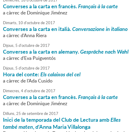
Dimecres,
18
d'
octubre
de
2017
Converses a la carta en francès.
Français à la carte
a càrrec de Dominique Jiménez
Dimarts,
10
d'
octubre
de
2017
Converses a la carta en italià.
Conversazione in italiano
a càrrec d'Anna Riera
Dijous,
5
d'
octubre
de
2017
Converses a la carta en alemany.
Gespräche nach Wahl
a càrrec d'Eva Puigventós
Dijous,
5
d'
octubre
de
2017
Hora del conte:
Els calaixos del cel
a càrrec de l'Ada Cusido
Dimecres,
4
d'
octubre
de
2017
Converses a la carta en francès.
Français à la carte
a càrrec de Dominique Jiménez
Dilluns,
25
de
setembre
de
2017
Inici de la temporada del Club de Lectura amb
Elles
també maten
, d'Anna Maria Villalonga