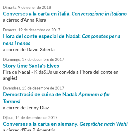
Dimarts,
9
de
gener
de
2018
Converses a la carta en italià.
Conversazione in italiano
a càrrec d'Anna Riera
Dimarts,
19
de
desembre
de
2017
Hora del conte especial de Nadal:
Cançonetes per a
nens i nenes
a càrrec de David Xiberta
Diumenge,
17
de
desembre
de
2017
Story time Santa's Elves
Fira de Nadal - Kids&Us us convida a l´hora del conte en
anglès!
Divendres,
15
de
desembre
de
2017
Demostració de cuina de Nadal:
Aprenem a fer
Torrons!
a càrrec de Jenny Díaz
Dijous,
14
de
desembre
de
2017
Converses a la carta en alemany.
Gespräche nach Wahl
a càrrec d'Eva Puigventós