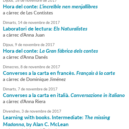
Dijous,
16
de
novembre
de
2017
Hora del conte:
L'increïble nen menjallibres
a càrrec de Les Contistes
Dimarts,
14
de
novembre
de
2017
Laboratori de lectura:
Els Naturalistes
a càrrec d'Anna Juan
Dijous,
9
de
novembre
de
2017
Hora del conte:
La Gran fàbrica dels contes
a càrrec d'Anna Danés
Dimecres,
8
de
novembre
de
2017
Converses a la carta en francès.
Français à la carte
a càrrec de Dominique Jiménez
Dimarts,
7
de
novembre
de
2017
Converses a la carta en italià.
Conversazione in italiano
a càrrec d'Anna Riera
Divendres,
3
de
novembre
de
2017
Learning with books. Intermediate:
The missing
Madonna
, by Alan C. McLean