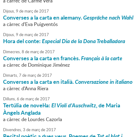
a càrrec de Carme Vera
Dijous,
9
de
març
de
2017
Converses a la carta en alemany.
Gespräche nach Wahl
a càrrec d'Eva Puigventós
Dijous,
9
de
març
de
2017
Hora del conte:
Especial Dia de la Dona Treballadora
Dimecres,
8
de
març
de
2017
Converses a la carta en francès.
Français à la carte
a càrrec de Dominique Jiménez
Dimarts,
7
de
març
de
2017
Converses a la carta en italià.
Conversazione in italiano
a càrrec d'Anna Riera
Dilluns,
6
de
març
de
2017
Tertúlia de novel·la:
El Violí d'Auschwitz
, de Maria
Àngels Anglada
a càrrec de Lourdes Cazorla
Divendres,
3
de
març
de
2017
Recital poètic a dues veus. Poemes de
Tot el blat i