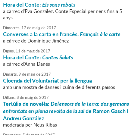
Hora del Conte:
Els sons robats
a càrrec d'Eva González. Conte Especial per nens fins a 5
anys
Dimecres,
17
de
maig
de
2017
Converses a la carta en francès.
Français à la carte
a càrrec de Dominique Jiménez
Dijous,
11
de
maig
de
2017
Hora del Conte:
Contes Salats
a càrrec d'Anna Danés
Dimarts,
9
de
maig
de
2017
Cloenda del Voluntariat per la llengua
amb una mostra de danses i cuina de diferents països
Dilluns,
8
de
maig
de
2017
Tertúlia de novel·la:
Defensors de la terra: dos germans
enfrontats en plena revolta de la sal
de Ramon Gasch i
Andreu González
moderada per Neus Ribas