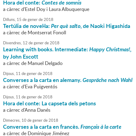
Hora del conte:
Contes de somnis
a càrrec d'Estel Doy i Laura Albuquerque
Dilluns,
15
de
gener
de
2018
Tertúlia de novel·la:
Per què salto
, de Naoki Higashida
a càrrec de Montserrat Fonoll
Divendres,
12
de
gener
de
2018
Learning with books. Intermediate:
Happy Christmas!,
by John Escott
a càrrec de Manuel Delgado
Dijous,
11
de
gener
de
2018
Converses a la carta en alemany.
Gespräche nach Wahl
a càrrec d'Eva Puigventós
Dijous,
11
de
gener
de
2018
Hora del conte: La capseta dels petons
a càrrec d'Anna Danés
Dimecres,
10
de
gener
de
2018
Converses a la carta en francès.
Français à la carte
a càrrec de Dominique Jiménez