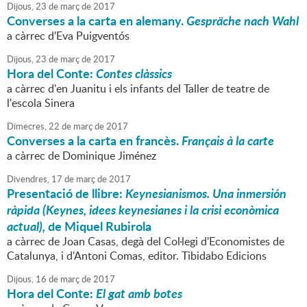
Dijous,
23
de
març
de
2017
Converses a la carta en alemany.
Gespräche nach Wahl
a càrrec d'Eva Puigventós
Dijous,
23
de
març
de
2017
Hora del Conte:
Contes clàssics
a càrrec d'en Juanitu i els infants del Taller de teatre de
l'escola Sinera
Dimecres,
22
de
març
de
2017
Converses a la carta en francès.
Français à la carte
a càrrec de Dominique Jiménez
Divendres,
17
de
març
de
2017
Presentació de llibre:
Keynesianismos. Una inmersión
ràpida (Keynes, idees keynesianes i la crisi econòmica
actual),
de Miquel Rubirola
a càrrec de Joan Casas, degà del Col·legi d'Economistes de
Catalunya, i d'Antoni Comas, editor. Tibidabo Edicions
Dijous,
16
de
març
de
2017
Hora del Conte:
El gat amb botes