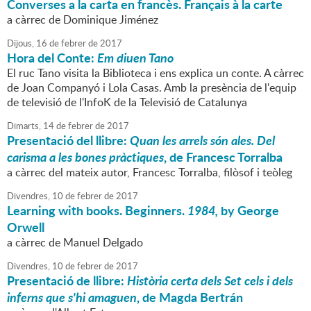
Converses a la carta en francès. Français à la carte
a càrrec de Dominique Jiménez
Dijous,
16
de
febrer
de
2017
Hora del Conte:
Em diuen Tano
El ruc Tano visita la Biblioteca i ens explica un conte. A càrrec
de Joan Companyó i Lola Casas. Amb la presència de l'equip
de televisió de l'InfoK de la Televisió de Catalunya
Dimarts,
14
de
febrer
de
2017
Presentació del llibre:
Quan les arrels són ales. Del
carisma a les bones pràctiques
, de Francesc Torralba
a càrrec del mateix autor, Francesc Torralba, filòsof i teòleg
Divendres,
10
de
febrer
de
2017
Learning with books. Beginners.
1984,
by George
Orwell
a càrrec de Manuel Delgado
Divendres,
10
de
febrer
de
2017
Presentació de llibre:
Història certa dels Set cels i dels
inferns que s'hi amaguen
, de Magda Bertrán