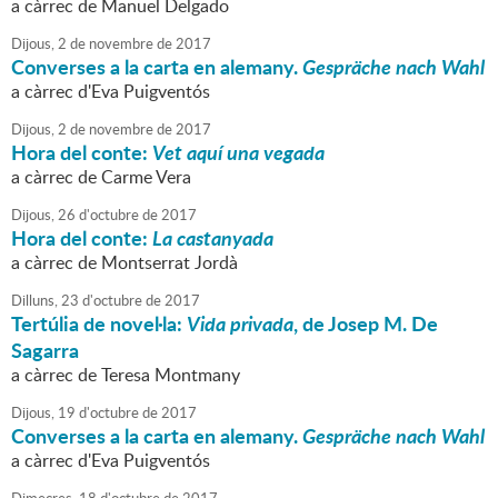
a càrrec de Manuel Delgado
Dijous,
2
de
novembre
de
2017
Converses a la carta en alemany.
Gespräche nach Wahl
a càrrec d'Eva Puigventós
Dijous,
2
de
novembre
de
2017
Hora del conte:
Vet aquí una vegada
a càrrec de Carme Vera
Dijous,
26
d'
octubre
de
2017
Hora del conte:
La castanyada
a càrrec de Montserrat Jordà
Dilluns,
23
d'
octubre
de
2017
Tertúlia de novel·la:
Vida privada
, de Josep M. De
Sagarra
a càrrec de Teresa Montmany
Dijous,
19
d'
octubre
de
2017
Converses a la carta en alemany.
Gespräche nach Wahl
a càrrec d'Eva Puigventós