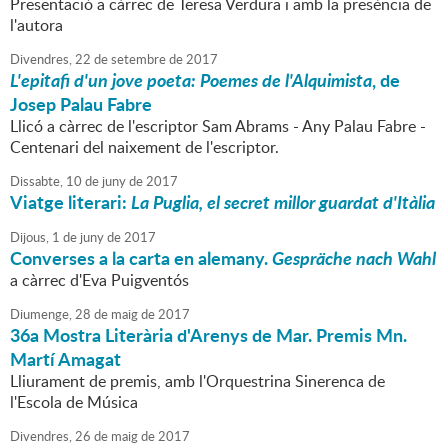
Presentació a càrrec de Teresa Verdura i amb la presència de
l'autora
Divendres,
22
de
setembre
de
2017
L'epitafi d'un jove poeta: Poemes de l'Alquimista
, de
Josep Palau Fabre
Llicó a càrrec de l'escriptor Sam Abrams - Any Palau Fabre -
Centenari del naixement de l'escriptor.
Dissabte,
10
de
juny
de
2017
Viatge literari:
La Puglia, el secret millor guardat d'Itàlia
Dijous,
1
de
juny
de
2017
Converses a la carta en alemany.
Gespräche nach Wahl
a càrrec d'Eva Puigventós
Diumenge,
28
de
maig
de
2017
36a Mostra Literària d'Arenys de Mar. Premis Mn.
Martí Amagat
Lliurament de premis, amb l'Orquestrina Sinerenca de
l'Escola de Música
Divendres,
26
de
maig
de
2017