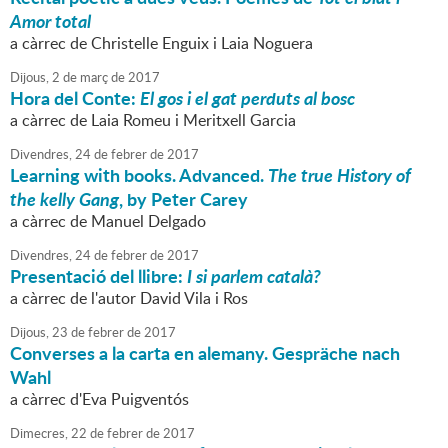
Amor total
a càrrec de Christelle Enguix i Laia Noguera
Dijous,
2
de
març
de
2017
Hora del Conte:
El gos i el gat perduts al bosc
a càrrec de Laia Romeu i Meritxell Garcia
Divendres,
24
de
febrer
de
2017
Learning with books. Advanced.
The true History of
the kelly Gang
, by Peter Carey
a càrrec de Manuel Delgado
Divendres,
24
de
febrer
de
2017
Presentació del llibre:
I si parlem català?
a càrrec de l'autor David Vila i Ros
Dijous,
23
de
febrer
de
2017
Converses a la carta en alemany. Gespräche nach
Wahl
a càrrec d'Eva Puigventós
Dimecres,
22
de
febrer
de
2017