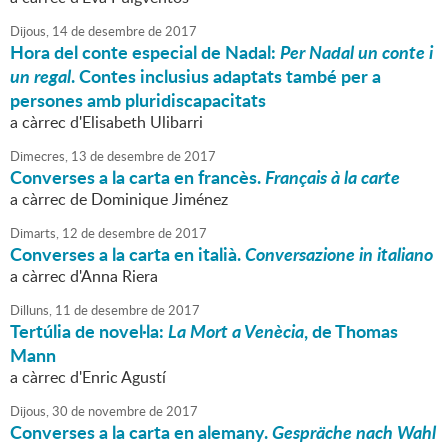
Dijous,
14
de
desembre
de
2017
Hora del conte especial de Nadal:
Per Nadal un conte i
un regal
. Contes inclusius adaptats també per a
persones amb pluridiscapacitats
a càrrec d'Elisabeth Ulibarri
Dimecres,
13
de
desembre
de
2017
Converses a la carta en francès.
Français à la carte
a càrrec de Dominique Jiménez
Dimarts,
12
de
desembre
de
2017
Converses a la carta en italià.
Conversazione in italiano
a càrrec d'Anna Riera
Dilluns,
11
de
desembre
de
2017
Tertúlia de novel·la:
La Mort a Venècia
, de Thomas
Mann
a càrrec d'Enric Agustí
Dijous,
30
de
novembre
de
2017
Converses a la carta en alemany.
Gespräche nach Wahl