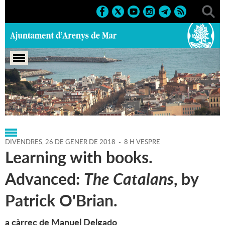
Portada
>
Regidories
>
Cultura
>
Agenda
>
26-01-2018
DIVENDRES,
26
DE
GENER
DE
2018
-
8 H VESPRE
Learning with books.
Advanced:
The Catalans
, by
Patrick O'Brian.
a càrrec de Manuel Delgado