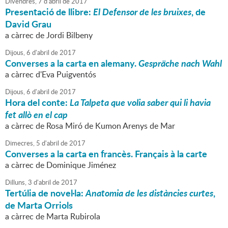
Divendres,
7
d'
abril
de
2017
Presentació de llibre:
El Defensor de les bruixes
, de
David Grau
a càrrec de Jordi Bilbeny
Dijous,
6
d'
abril
de
2017
Converses a la carta en alemany.
Gespräche nach Wahl
a càrrec d'Eva Puigventós
Dijous,
6
d'
abril
de
2017
Hora del conte:
La Talpeta que volia saber qui li havia
fet allò en el cap
a càrrec de Rosa Miró de Kumon Arenys de Mar
Dimecres,
5
d'
abril
de
2017
Converses a la carta en francès. Français à la carte
a càrrec de Dominique Jiménez
Dilluns,
3
d'
abril
de
2017
Tertúlia de novel·la:
Anatomia de les distàncies curtes
,
de Marta Orriols
a càrrec de Marta Rubirola