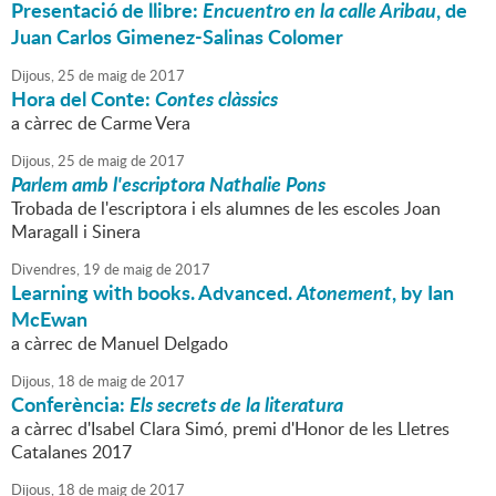
Presentació de llibre:
Encuentro en la calle Aribau
, de
Juan Carlos Gimenez-Salinas Colomer
Dijous,
25
de
maig
de
2017
Hora del Conte:
Contes clàssics
a càrrec de Carme Vera
Dijous,
25
de
maig
de
2017
Parlem amb l'escriptora Nathalie Pons
Trobada de l'escriptora i els alumnes de les escoles Joan
Maragall i Sinera
Divendres,
19
de
maig
de
2017
Learning with books. Advanced.
Atonement
, by Ian
McEwan
a càrrec de Manuel Delgado
Dijous,
18
de
maig
de
2017
Conferència:
Els secrets de la literatura
a càrrec d'Isabel Clara Simó, premi d'Honor de les Lletres
Catalanes 2017
Dijous,
18
de
maig
de
2017