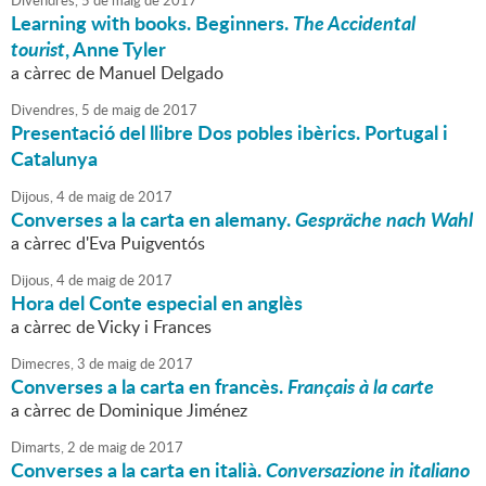
Divendres,
5
de
maig
de
2017
Learning with books. Beginners.
The Accidental
tourist
, Anne Tyler
a càrrec de Manuel Delgado
Divendres,
5
de
maig
de
2017
Presentació del llibre Dos pobles ibèrics. Portugal i
Catalunya
Dijous,
4
de
maig
de
2017
Converses a la carta en alemany.
Gespräche nach Wahl
a càrrec d'Eva Puigventós
Dijous,
4
de
maig
de
2017
Hora del Conte especial en anglès
a càrrec de Vicky i Frances
Dimecres,
3
de
maig
de
2017
Converses a la carta en francès.
Français à la carte
a càrrec de Dominique Jiménez
Dimarts,
2
de
maig
de
2017
Converses a la carta en italià.
Conversazione in italiano