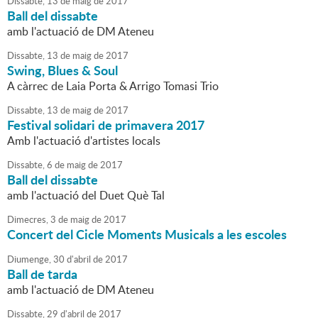
Dissabte,
13
de
maig
de
2017
Ball del dissabte
amb l'actuació de DM Ateneu
Dissabte,
13
de
maig
de
2017
Swing, Blues & Soul
A càrrec de Laia Porta & Arrigo Tomasi Trio
Dissabte,
13
de
maig
de
2017
Festival solidari de primavera 2017
Amb l'actuació d'artistes locals
Dissabte,
6
de
maig
de
2017
Ball del dissabte
amb l'actuació del Duet Què Tal
Dimecres,
3
de
maig
de
2017
Concert del Cicle Moments Musicals a les escoles
Diumenge,
30
d'
abril
de
2017
Ball de tarda
amb l'actuació de DM Ateneu
Dissabte,
29
d'
abril
de
2017