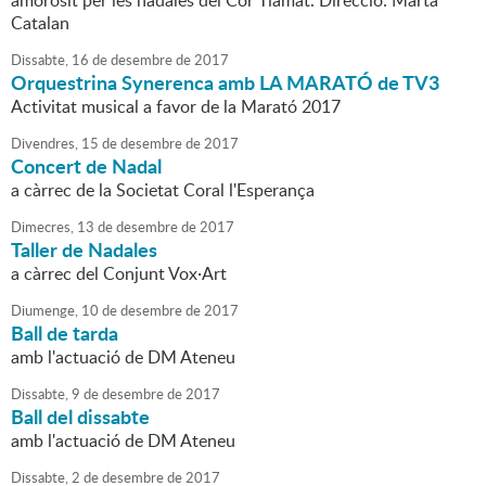
amorosit per les nadales del Cor Tiamat. Direcció: Marta
Catalan
Dissabte,
16
de
desembre
de
2017
Orquestrina Synerenca amb LA MARATÓ de TV3
Activitat musical a favor de la Marató 2017
Divendres,
15
de
desembre
de
2017
Concert de Nadal
a càrrec de la Societat Coral l'Esperança
Dimecres,
13
de
desembre
de
2017
Taller de Nadales
a càrrec del Conjunt Vox·Art
Diumenge,
10
de
desembre
de
2017
Ball de tarda
amb l'actuació de DM Ateneu
Dissabte,
9
de
desembre
de
2017
Ball del dissabte
amb l'actuació de DM Ateneu
Dissabte,
2
de
desembre
de
2017