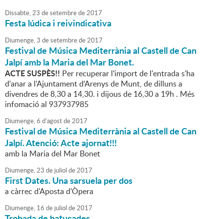
Dissabte,
23
de
setembre
de
2017
Festa lúdica i reivindicativa
Diumenge,
3
de
setembre
de
2017
Festival de Música Mediterrània al Castell de Can
Jalpí amb la Maria del Mar Bonet.
ACTE SUSPÈS!!
Per recuperar l'import de l'entrada s'ha
d'anar a l'Ajuntament d'Arenys de Munt, de dilluns a
divendres de 8,30 a 14,30. i dijous de 16,30 a 19h . Més
infomació al 937937985
Diumenge,
6
d'
agost
de
2017
Festival de Música Mediterrània al Castell de Can
Jalpí. Atenció: Acte ajornat!!!
amb la Maria del Mar Bonet
Diumenge,
23
de
juliol
de
2017
First Dates. Una sarsuela per dos
a càrrec d'Aposta d'Òpera
Diumenge,
16
de
juliol
de
2017
Trobada de batucades