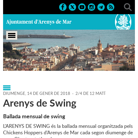
Portada
>
Agenda
>
14-01-
2018
>
Marcs
>
2017
>
Activitats musicals
DIUMENGE,
14
DE
GENER
DE
2018
-
2/4 DE 12 MATÍ
Arenys de Swing
Ballada mensual de swing
L'ARENYS DE SWING és la ballada mensual organitzada pels
Chickens Hoppers d'Arenys de Mar cada segon diumenge de