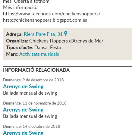
mes. Oberta a tothom!
Més informació:
https://www.facebook.com/chickenshoppers/
http://chickenshoppers.blogspot.com.es
Adreça:
Riera Pare Fita, 31
Organitza:
Chickens Hoppers d'Arenys de Mar
Tipus d'acte:
Dansa, Festa
Marc:
Activitats musicals
INFORMACIÓ RELACIONADA
Diumenge,
9
de
desembre
de
2018
Arenys de Swing
Ballada mensual de swing
Diumenge,
11
de
novembre
de
2018
Arenys de Swing
Ballada mensual de swing
Diumenge,
14
d'
octubre
de
2018
Arenys de Swing