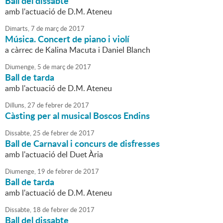
Ball del dissabte
amb l'actuació de D.M. Ateneu
Dimarts,
7
de
març
de
2017
Música. Concert de piano i violí
a càrrec de Kalina Macuta i Daniel Blanch
Diumenge,
5
de
març
de
2017
Ball de tarda
amb l'actuació de D.M. Ateneu
Dilluns,
27
de
febrer
de
2017
Càsting per al musical Boscos Endins
Dissabte,
25
de
febrer
de
2017
Ball de Carnaval i concurs de disfresses
amb l'actuació del Duet Ària
Diumenge,
19
de
febrer
de
2017
Ball de tarda
amb l'actuació de D.M. Ateneu
Dissabte,
18
de
febrer
de
2017
Ball del dissabte