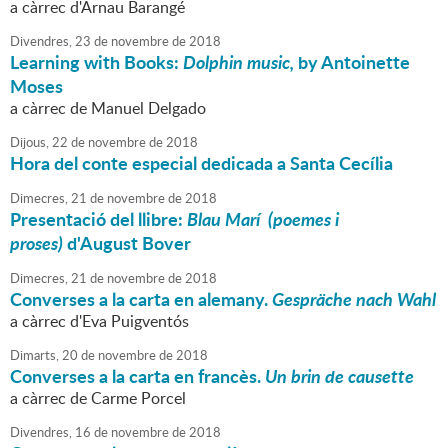
a càrrec d'Arnau Barangé
Divendres,
23
de
novembre
de
2018
Learning with Books:
Dolphin music,
by Antoinette
Moses
a càrrec de Manuel Delgado
Dijous,
22
de
novembre
de
2018
Hora del conte especial dedicada a Santa Cecília
Dimecres,
21
de
novembre
de
2018
Presentació del llibre:
Blau Marí (poemes i
proses)
d'August Bover
Dimecres,
21
de
novembre
de
2018
Converses a la carta en alemany.
Gespräche nach Wahl
a càrrec d'Eva Puigventós
Dimarts,
20
de
novembre
de
2018
Converses a la carta en francès.
Un brin de causette
a càrrec de Carme Porcel
Divendres,
16
de
novembre
de
2018