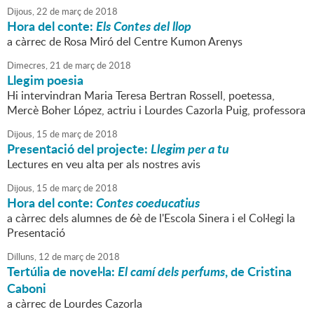
Dijous,
22
de
març
de
2018
Hora del conte:
Els Contes del llop
a càrrec de Rosa Miró del Centre Kumon Arenys
Dimecres,
21
de
març
de
2018
Llegim poesia
Hi intervindran Maria Teresa Bertran Rossell, poetessa,
Mercè Boher López, actriu i Lourdes Cazorla Puig, professora
Dijous,
15
de
març
de
2018
Presentació del projecte:
Llegim per a tu
Lectures en veu alta per als nostres avis
Dijous,
15
de
març
de
2018
Hora del conte:
Contes coeducatius
a càrrec dels alumnes de 6è de l'Escola Sinera i el Col·legi la
Presentació
Dilluns,
12
de
març
de
2018
Tertúlia de novel·la:
El camí dels perfums
, de Cristina
Caboni
a càrrec de Lourdes Cazorla