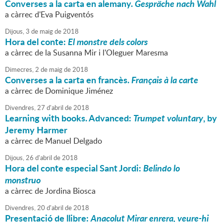
Converses a la carta en alemany.
Gespräche nach Wahl
a càrrec d'Eva Puigventós
Dijous,
3
de
maig
de
2018
Hora del conte:
El monstre dels colors
a càrrec de la Susanna Mir i l'Oleguer Maresma
Dimecres,
2
de
maig
de
2018
Converses a la carta en francès.
Français à la carte
a càrrec de Dominique Jiménez
Divendres,
27
d'
abril
de
2018
Learning with books. Advanced:
Trumpet voluntary
, by
Jeremy Harmer
a càrrec de Manuel Delgado
Dijous,
26
d'
abril
de
2018
Hora del conte especial Sant Jordi:
Belindo lo
monstruo
a càrrec de Jordina Biosca
Divendres,
20
d'
abril
de
2018
Presentació de llibre:
Anacolut Mirar enrera, veure-hi