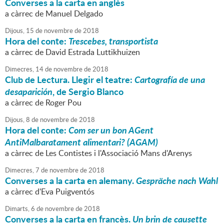
Converses a la carta en anglès
a càrrec de Manuel Delgado
Dijous,
15
de
novembre
de
2018
Hora del conte:
Trescebes, transportista
a càrrec de David Estrada Luttikhuizen
Dimecres,
14
de
novembre
de
2018
Club de Lectura. Llegir el teatre:
Cartografía de una
desaparición
, de Sergio Blanco
a càrrec de Roger Pou
Dijous,
8
de
novembre
de
2018
Hora del conte:
Com ser un bon AGent
AntiMalbaratament alimentari? (AGAM)
a càrrec de Les Contistes i l'Associació Mans d'Arenys
Dimecres,
7
de
novembre
de
2018
Converses a la carta en alemany.
Gespräche nach Wahl
a càrrec d'Eva Puigventós
Dimarts,
6
de
novembre
de
2018
Converses a la carta en francès.
Un brin de causette