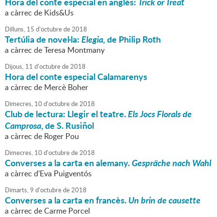
Hora del conte especial en anglès:
Trick or Treat
a càrrec de Kids&Us
Dilluns,
15
d'
octubre
de
2018
Tertúlia de novel·la:
Elegia,
de Philip Roth
a càrrec de Teresa Montmany
Dijous,
11
d'
octubre
de
2018
Hora del conte especial Calamarenys
a càrrec de Mercè Boher
Dimecres,
10
d'
octubre
de
2018
Club de lectura: Llegir el teatre.
Els Jocs Florals de
Camprosa
, de S. Rusiñol
a càrrec de Roger Pou
Dimecres,
10
d'
octubre
de
2018
Converses a la carta en alemany.
Gespräche nach Wahl
a càrrec d'Eva Puigventós
Dimarts,
9
d'
octubre
de
2018
Converses a la carta en francès.
Un brin de causette
a càrrec de Carme Porcel