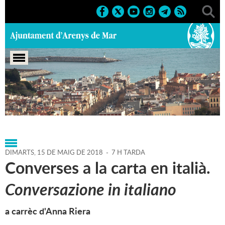
Portada
>
Regidories
>
Cultura
>
Biblioteca P. Fidel
Fita
>
Agenda
>
15-05-2018
DIMARTS,
15
DE
MAIG
DE
2018
-
7 H TARDA
Converses a la carta en italià.
Conversazione in italiano
a carrèc d'Anna Riera