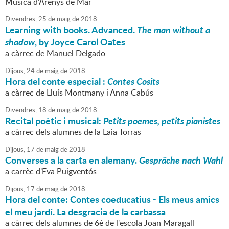
Música d'Arenys de Mar
Divendres,
25
de
maig
de
2018
Learning with books. Advanced.
The man without a
shadow
, by Joyce Carol Oates
a càrrec de Manuel Delgado
Dijous,
24
de
maig
de
2018
Hora del conte especial :
Contes Cosits
a càrrec de Lluís Montmany i Anna Cabús
Divendres,
18
de
maig
de
2018
Recital poètic i musical:
Petits poemes, petits pianistes
a càrrec dels alumnes de la Laia Torras
Dijous,
17
de
maig
de
2018
Converses a la carta en alemany.
Gespräche nach Wahl
a carrèc d'Eva Puigventós
Dijous,
17
de
maig
de
2018
Hora del conte: Contes coeducatius - Els meus amics
el meu jardí. La desgracia de la carbassa
a càrrec dels alumnes de 6è de l'escola Joan Maragall