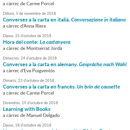
a càrrec de Carme Porcel
Dilluns,
5
de
novembre
de
2018
Converses a la carta en italià.
Conversazione in italiano
a càrrec d'Anna Riera
Dijous,
25
d'
octubre
de
2018
Hora del conte:
La castanyera
a càrrec de Montserrat Jordà
Dimecres,
24
d'
octubre
de
2018
Converses a la carta en alemany.
Gespräche nach Wahl
a càrrec d'Eva Puigventós
Dimarts,
23
d'
octubre
de
2018
Converses a la carta en francès.
Un brin de causette
a càrrec de Carme Porcel
Divendres,
19
d'
octubre
de
2018
Learning with Books
a càrrec de Manuel Delgado
Dijous,
18
d'
octubre
de
2018