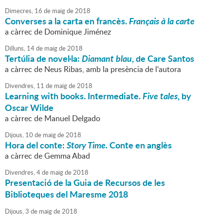
Dimecres,
16
de
maig
de
2018
Converses a la carta en francès.
Français à la carte
a càrrec de Dominique Jiménez
Dilluns,
14
de
maig
de
2018
Tertúlia de novel·la:
Diamant blau
, de Care Santos
a càrrec de Neus Ribas, amb la presència de l'autora
Divendres,
11
de
maig
de
2018
Learning with books. Intermediate.
Five tales
, by
Oscar Wilde
a càrrec de Manuel Delgado
Dijous,
10
de
maig
de
2018
Hora del conte:
Story Time.
Conte en anglès
a càrrec de Gemma Abad
Divendres,
4
de
maig
de
2018
Presentació de la Guia de Recursos de les
Biblioteques del Maresme 2018
Dijous,
3
de
maig
de
2018