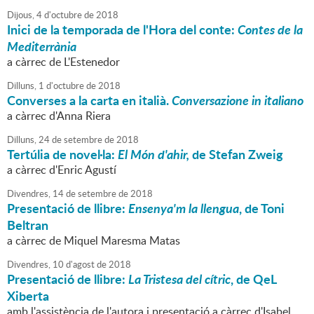
Dijous,
4
d'
octubre
de
2018
Inici de la temporada de l'Hora del conte:
Contes de la
Mediterrània
a càrrec de L'Estenedor
Dilluns,
1
d'
octubre
de
2018
Converses a la carta en italià.
Conversazione in italiano
a càrrec d'Anna Riera
Dilluns,
24
de
setembre
de
2018
Tertúlia de novel·la:
El Món d'ahir,
de Stefan Zweig
a càrrec d'Enric Agustí
Divendres,
14
de
setembre
de
2018
Presentació de llibre:
Ensenya'm la llengua
, de Toni
Beltran
a càrrec de Miquel Maresma Matas
Divendres,
10
d'
agost
de
2018
Presentació de llibre:
La Tristesa del cítric
, de QeL
Xiberta
amb l'assistència de l'autora i presentació a càrrec d'Isabel