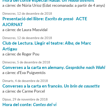
Hora del conte especial Nadal:
Un Nadal diferent
a càrrec de Núria Urioz (Edat recomanada: a partir de 4 anys)
Dimecres,
12
de
desembre
de
2018
Presentació del llibre:
Escrits de presó
ACTE
AJORNAT
a càrrec de Laura Masvidal
Dimecres,
12
de
desembre
de
2018
Club de Lectura. Llegir el teatre:
Alba,
de Marc
Artigau
a càrrec de Roger Pou
Dimecres,
5
de
desembre
de
2018
Converses a la carta en alemany.
Gespräche nach Wahl
a càrrec d'Eva Puigventós
Dimarts,
4
de
desembre
de
2018
Converses a la carta en francès.
Un brin de causette
a càrrec de Carme Porcel
Dijous,
29
de
novembre
de
2018
Hora del conte:
Contes del vi