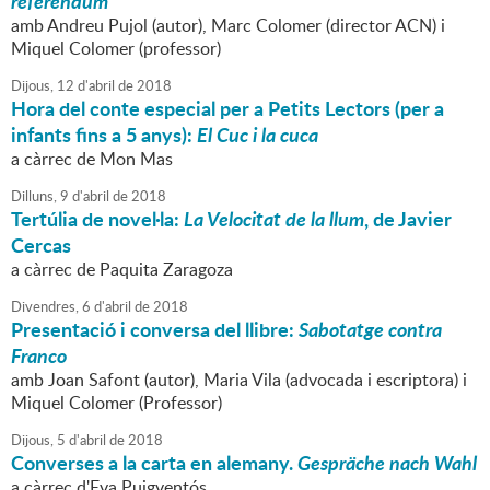
referèndum
amb Andreu Pujol (autor), Marc Colomer (director ACN) i
Miquel Colomer (professor)
Dijous,
12
d'
abril
de
2018
Hora del conte especial per a Petits Lectors (per a
infants fins a 5 anys):
El Cuc i la cuca
a càrrec de Mon Mas
Dilluns,
9
d'
abril
de
2018
Tertúlia de novel·la:
La Velocitat de la llum
, de Javier
Cercas
a càrrec de Paquita Zaragoza
Divendres,
6
d'
abril
de
2018
Presentació i conversa del llibre:
Sabotatge contra
Franco
amb Joan Safont (autor), Maria Vila (advocada i escriptora) i
Miquel Colomer (Professor)
Dijous,
5
d'
abril
de
2018
Converses a la carta en alemany.
Gespräche nach Wahl
a càrrec d'Eva Puigventós