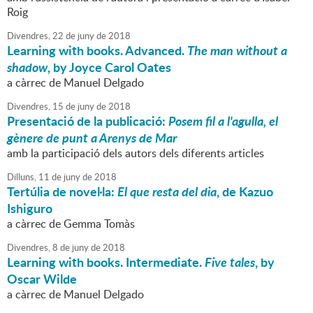
Roig
Divendres,
22
de
juny
de
2018
Learning with books. Advanced.
The man without a
shadow
, by Joyce Carol Oates
a càrrec de Manuel Delgado
Divendres,
15
de
juny
de
2018
Presentació de la publicació:
Posem fil a l'agulla, el
gènere de punt a Arenys de Mar
amb la participació dels autors dels diferents articles
Dilluns,
11
de
juny
de
2018
Tertúlia de novel·la:
El que resta del dia
, de Kazuo
Ishiguro
a càrrec de Gemma Tomàs
Divendres,
8
de
juny
de
2018
Learning with books. Intermediate.
Five tales
, by
Oscar Wilde
a càrrec de Manuel Delgado