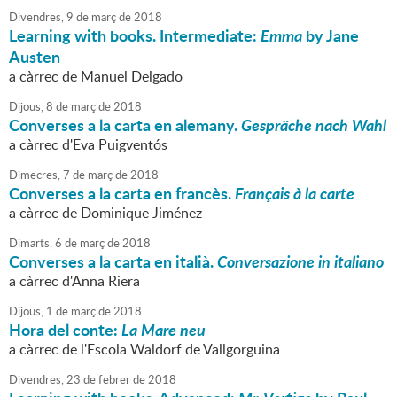
Divendres,
9
de
març
de
2018
Learning with books. Intermediate:
Emma
by Jane
Austen
a càrrec de Manuel Delgado
Dijous,
8
de
març
de
2018
Converses a la carta en alemany.
Gespräche nach Wahl
a càrrec d'Eva Puigventós
Dimecres,
7
de
març
de
2018
Converses a la carta en francès.
Français à la carte
a càrrec de Dominique Jiménez
Dimarts,
6
de
març
de
2018
Converses a la carta en italià.
Conversazione in italiano
a càrrec d'Anna Riera
Dijous,
1
de
març
de
2018
Hora del conte:
La Mare neu
a càrrec de l'Escola Waldorf de Vallgorguina
Divendres,
23
de
febrer
de
2018