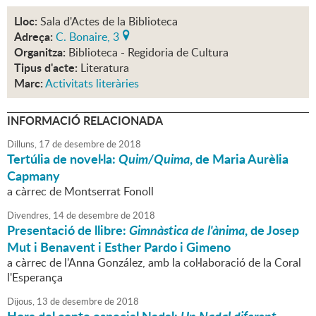
Lloc:
Sala d'Actes de la Biblioteca
Adreça:
C. Bonaire, 3
Organitza:
Biblioteca - Regidoria de Cultura
Tipus d'acte:
Literatura
Marc:
Activitats literàries
INFORMACIÓ RELACIONADA
Dilluns,
17
de
desembre
de
2018
Tertúlia de novel·la:
Quim/Quima
, de Maria Aurèlia
Capmany
a càrrec de Montserrat Fonoll
Divendres,
14
de
desembre
de
2018
Presentació de llibre:
Gimnàstica de l'ànima
, de Josep
Mut i Benavent i Esther Pardo i Gimeno
a càrrec de l'Anna González, amb la col·laboració de la Coral
l'Esperança
Dijous,
13
de
desembre
de
2018