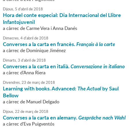
Dijous,
5
d'
abril
de
2018
Hora del conte especial: Dia Internacional del Llibre
Infantojuvenil
a càrrec de Carme Vera i Anna Danés
Dimecres,
4
d'
abril
de
2018
Converses a la carta en francès.
Français à la carte
a càrrec de Dominique Jiménez
Dimarts,
3
d'
abril
de
2018
Converses a la carta en italià.
Conversazione in italiano
a càrrec d'Anna Riera
Divendres,
23
de
març
de
2018
Learning with books. Advanced:
The Actual
by Saul
Bellow
a càrrec de Manuel Delgado
Dijous,
22
de
març
de
2018
Converses a la carta en alemany.
Gespräche nach Wahl
a càrrec d'Eva Puigventós