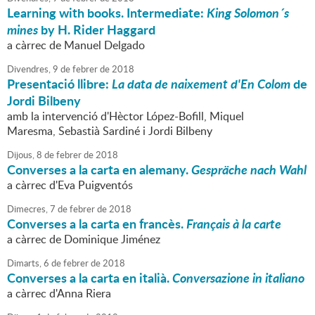
Learning with books. Intermediate:
King Solomon´s
mines
by H. Rider Haggard
a càrrec de Manuel Delgado
Divendres,
9
de
febrer
de
2018
Presentació llibre:
La data de naixement d'En Colom
de
Jordi Bilbeny
amb la intervenció d'Hèctor López-Bofill, Miquel
Maresma, Sebastià Sardiné i Jordi Bilbeny
Dijous,
8
de
febrer
de
2018
Converses a la carta en alemany.
Gespräche nach Wahl
a càrrec d'Eva Puigventós
Dimecres,
7
de
febrer
de
2018
Converses a la carta en francès.
Français à la carte
a càrrec de Dominique Jiménez
Dimarts,
6
de
febrer
de
2018
Converses a la carta en italià.
Conversazione in italiano
a càrrec d'Anna Riera