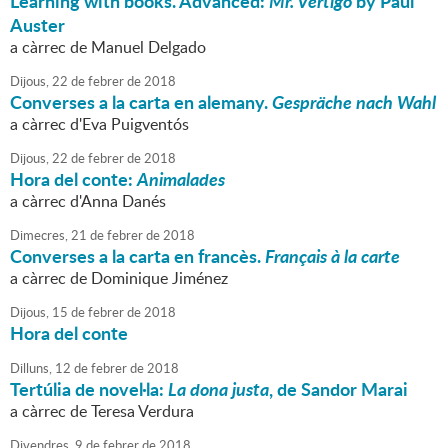
Learning with books. Advanced:
Mr. Vertigo
by Paul
Auster
a càrrec de Manuel Delgado
Dijous,
22
de
febrer
de
2018
Converses a la carta en alemany.
Gespräche nach Wahl
a càrrec d'Eva Puigventós
Dijous,
22
de
febrer
de
2018
Hora del conte:
Animalades
a càrrec d'Anna Danés
Dimecres,
21
de
febrer
de
2018
Converses a la carta en francès.
Français à la carte
a càrrec de Dominique Jiménez
Dijous,
15
de
febrer
de
2018
Hora del conte
Dilluns,
12
de
febrer
de
2018
Tertúlia de novel·la:
La dona justa
, de Sandor Marai
a càrrec de Teresa Verdura
Divendres,
9
de
febrer
de
2018