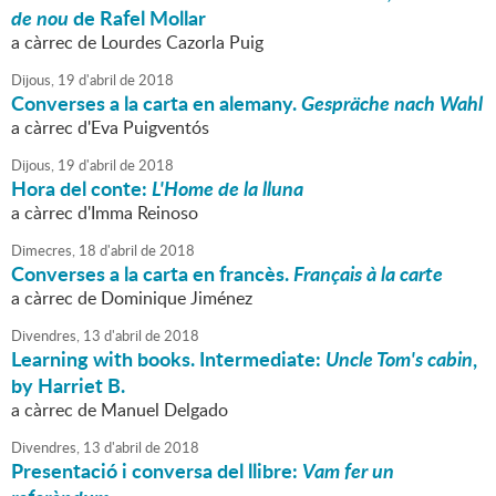
de nou
de Rafel Mollar
a càrrec de Lourdes Cazorla Puig
Dijous,
19
d'
abril
de
2018
Converses a la carta en alemany.
Gespräche nach Wahl
a càrrec d'Eva Puigventós
Dijous,
19
d'
abril
de
2018
Hora del conte:
L'Home de la lluna
a càrrec d'Imma Reinoso
Dimecres,
18
d'
abril
de
2018
Converses a la carta en francès.
Français à la carte
a càrrec de Dominique Jiménez
Divendres,
13
d'
abril
de
2018
Learning with books. Intermediate:
Uncle Tom's cabin
,
by Harriet B.
a càrrec de Manuel Delgado
Divendres,
13
d'
abril
de
2018
Presentació i conversa del llibre:
Vam fer un