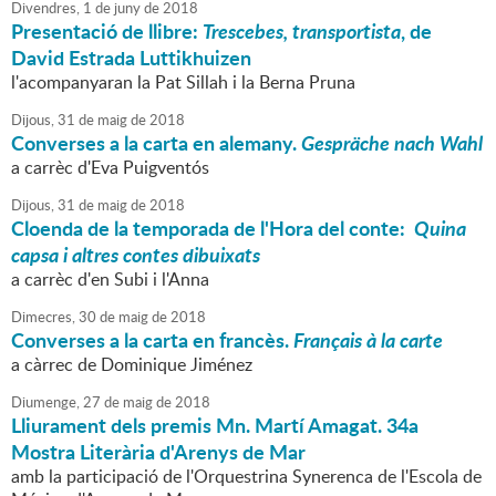
Divendres,
1
de
juny
de
2018
Presentació de llibre:
Trescebes, transportista
, de
David Estrada Luttikhuizen
l'acompanyaran la Pat Sillah i la Berna Pruna
Dijous,
31
de
maig
de
2018
Converses a la carta en alemany.
Gespräche nach Wahl
a carrèc d'Eva Puigventós
Dijous,
31
de
maig
de
2018
Cloenda de la temporada de l'Hora del conte:
Quina
capsa i altres contes dibuixats
a carrèc d'en Subi i l'Anna
Dimecres,
30
de
maig
de
2018
Converses a la carta en francès.
Français à la carte
a càrrec de Dominique Jiménez
Diumenge,
27
de
maig
de
2018
Lliurament dels premis Mn. Martí Amagat. 34a
Mostra Literària d'Arenys de Mar
amb la participació de l'Orquestrina Synerenca de l'Escola de