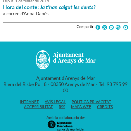
Dijous,
1
de
febrer
de
2018
Hora del conte:
Ja t'han caigut les dents?
a càrrec d'Anna Danés
Compartir
Ajuntament d'Arenys de Mar
Riera del Bisbe Pol, 8 - 08350 Arenys de Mar - Tel. 93 795 99
00
INTRANET
AVÍS LEGAL
POLÍTICA PRIVACITAT
ACCESSIBILITAT
RSS
MAPA WEB
CRÈDITS
Amb la col·laboració de: