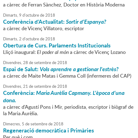
a càrrec de Ferran Sànchez, Doctor en Història Moderna
Dimarts,
9
d'
octubre
de
2018
Conferència d'Actualitat:
Sortir d'Espanya?
a càrrec de Vicenç Villatoro, escriptor
Dimarts,
2
d'
octubre
de
2018
Obertura de Curs. Parlaments Institucionals
Lliçó inaugural:
El poder al món
a càrrec de Vicenç Lozano
Divendres,
28
de
setembre
de
2018
Espai de Salut:
Vols aprendre a gestionar l'estrès?
a càrrec de Maite Matas i Gemma Coll (infermeres del CAP)
Divendres,
21
de
setembre
de
2018
Conferència:
Maria Aurèlia Capmany. L'època d'una
dona.
a càrrec d'Agustí Pons i Mir, periodista, escriptor i biògraf de
la Maria Aurèlia.
Dimecres,
5
de
setembre
de
2018
Regeneració democràtica i Primàries
Per què i com