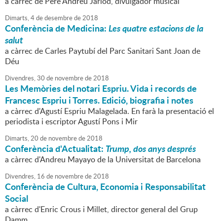
a càrrec de Pere Andreu Jariod, divulgador musical
Dimarts,
4
de
desembre
de
2018
Conferència de Medicina:
Les quatre estacions de la
salut
a càrrec de Carles Paytubí del Parc Sanitari Sant Joan de
Déu
Divendres,
30
de
novembre
de
2018
Les Memòries del notari Espriu. Vida i records de
Francesc Espriu i Torres. Edició, biografia i notes
a càrrec d'Agustí Espriu Malagelada. En farà la presentació el
periodista i escriptor Agustí Pons i Mir
Dimarts,
20
de
novembre
de
2018
Conferència d'Actualitat:
Trump, dos anys després
a càrrec d'Andreu Mayayo de la Universitat de Barcelona
Divendres,
16
de
novembre
de
2018
Conferència de Cultura, Economia i Responsabilitat
Social
a càrrec d'Enric Crous i Millet, director general del Grup
Damm