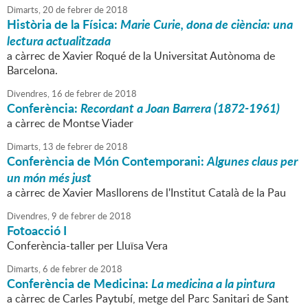
Dimarts,
20
de
febrer
de
2018
Història de la Física:
Marie Curie, dona de ciència: una
lectura actualitzada
a càrrec de Xavier Roqué de la Universitat Autònoma de
Barcelona.
Divendres,
16
de
febrer
de
2018
Conferència:
Recordant a Joan Barrera (1872-1961)
a càrrec de Montse Viader
Dimarts,
13
de
febrer
de
2018
Conferència de Món Contemporani:
Algunes claus per
un món més just
a càrrec de Xavier Masllorens de l'Institut Català de la Pau
Divendres,
9
de
febrer
de
2018
Fotoacció I
Conferència-taller per Lluïsa Vera
Dimarts,
6
de
febrer
de
2018
Conferència de Medicina:
La medicina a la pintura
a càrrec de Carles Paytubí, metge del Parc Sanitari de Sant