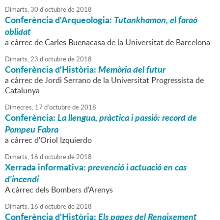
Dimarts,
30
d'
octubre
de
2018
Conferència d'Arqueologia:
Tutankhamon, el faraó
oblidat
a càrrec de Carles Buenacasa de la Universitat de Barcelona
Dimarts,
23
d'
octubre
de
2018
Conferència d'Història:
Memòria del futur
a càrrec de Jordi Serrano de la Universitat Progressista de
Catalunya
Dimecres,
17
d'
octubre
de
2018
Conferència:
La llengua, pràctica i passió: record de
Pompeu Fabra
a càrrec d'Oriol Izquierdo
Dimarts,
16
d'
octubre
de
2018
Xerrada informativa:
prevenció i actuació en cas
d'incendi
A càrrec dels Bombers d'Arenys
Dimarts,
16
d'
octubre
de
2018
Conferència d'Història:
Els papes del Renaixement