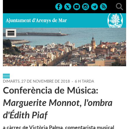
Portada
>
Regidories
>
Cultura
>
Agenda
>
27-11-2018
DIMARTS,
27
DE
NOVEMBRE
DE
2018
-
6 H TARDA
Conferència de Música:
Marguerite Monnot, l'ombra
d'Édith Piaf
a càrrec de Victòria Palma, comentarista musical