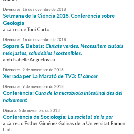
Divendres,
16
de
novembre
de
2018
Setmana de la Ciència 2018. Conferència sobre
Geologia
a càrrec de Toni Curto
Divendres,
16
de
novembre
de
2018
Sopars & Debats:
Ciutats verdes. Necessitem ciutats
més justes, saludables i sostenibles.
amb Isabelle Anguelovski
Divendres,
9
de
novembre
de
2018
Xerrada per La Marató de TV3:
El càncer
Divendres,
9
de
novembre
de
2018
Conferència:
Cura de la microbiota intestinal des del
naixement
Dimarts,
6
de
novembre
de
2018
Conferència de Sociologia
: La societat de la por
a càrrec d'Esther Giménez-Salinas de la Universitat Ramon
Llull