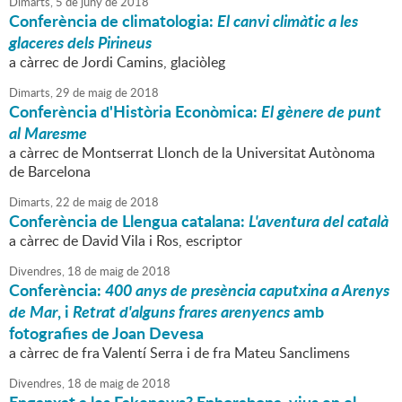
Dimarts,
5
de
juny
de
2018
Conferència de climatologia:
El canvi climàtic a les
glaceres dels Pirineus
a càrrec de Jordi Camins, glaciòleg
Dimarts,
29
de
maig
de
2018
Conferència d'Història Econòmica:
El gènere de punt
al Maresme
a càrrec de Montserrat Llonch de la Universitat Autònoma
de Barcelona
Dimarts,
22
de
maig
de
2018
Conferència de Llengua catalana:
L'aventura del català
a càrrec de David Vila i Ros, escriptor
Divendres,
18
de
maig
de
2018
Conferència:
400 anys de presència caputxina a Arenys
de Mar
, i
Retrat d'alguns frares arenyencs
amb
fotografies de Joan Devesa
a càrrec de fra Valentí Serra i de fra Mateu Sanclimens
Divendres,
18
de
maig
de
2018