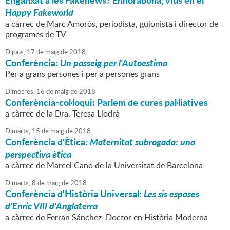
Enganxat a les Fakenews? Enhorabona, vius en el
Happy Fakeworld
a càrrec de Marc Amorós, periodista, guionista i director de
programes de TV
Dijous,
17
de
maig
de
2018
Conferència:
Un passeig per l'Autoestima
Per a grans persones i per a persones grans
Dimecres,
16
de
maig
de
2018
Conferència-col·loqui: Parlem de cures pal·liatives
a càrrec de la Dra. Teresa Llodrà
Dimarts,
15
de
maig
de
2018
Conferència d'Ètica:
Maternitat subrogada: una
perspectiva ètica
a càrrec de Marcel Cano de la Universitat de Barcelona
Dimarts,
8
de
maig
de
2018
Conferència d'Història Universal:
Les sis esposes
d'Enric VIII d'Anglaterra
a càrrec de Ferran Sánchez, Doctor en Història Moderna