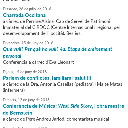
Dissabte,
28
de
juliol
de
2018
Charrada Occitana
a càrrec de Perrine Alsina, Cap de Servei de Patrimoni
Immaterial del CIRDÒC (Centre Internacional i regional pel
desemvolupament de l´ occità). Besièrs.
Divendres,
15
de
juny
de
2018
Què vull? Per què ho vull? 4a. Etapa de creixement
personal
Conferència a càrrec d'Eva Lleonart
Dijous,
14
de
juny
de
2018
Parlem de conflictes, familiars i salut (I)
a càrrec de la Dra. Antonia Casellas (pediatra) i Maite Matas
(infermera)
Dimarts,
12
de
juny
de
2018
Conferència de Música:
West Side Story
, l'obra mestre
de Bernstein
a càrrec de Pere Andreu Jariod, comentarista musical