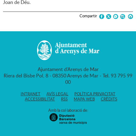
Joan de Déu.
Compartir
Ajuntament d'Arenys de Mar
Riera del Bisbe Pol, 8 - 08350 Arenys de Mar - Tel. 93 795 99
00
INTRANET
AVÍS LEGAL
POLÍTICA PRIVACITAT
ACCESSIBILITAT
RSS
MAPA WEB
CRÈDITS
Amb la col·laboració de: