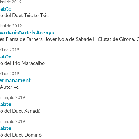
bril
de
2019
sabte
ó del Duet Txic to Txic
bril
de
2019
sardanista dels Arenys
es Flama de Farners, Jovenívola de Sabadell i Ciutat de Girona. 
ril
de
2019
sabte
ió del Trio Maracaibo
ril
de
2019
germanament
 Auterive
març
de
2019
sabte
ió del Duet Xanadú
març
de
2019
sabte
ió del Duet Dominó