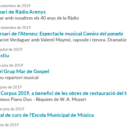
setembre
de
2019
sari de Ràdio Arenys
ar amb nosaltres els 40 anys de la Ràdio
setembre
de
2019
sari de l'Ateneu: Espectacle musical
Camins del paradís
cint Verdaguer amb Valentí Maymó, rapsode i tenora. Dramatúrg
juliol
de
2019
stiu
e
juny
de
2019
el Grup Mar de Gospel
eu repartori musical
juny
de
2019
Corpus 2019, a benefici de les obres de restauració del 
Nexus Piano Duo - Rèquiem de W. A. Mozart
e
juny
de
2019
nal de curs de l'Escola Municipal de Música
uny
de
2019