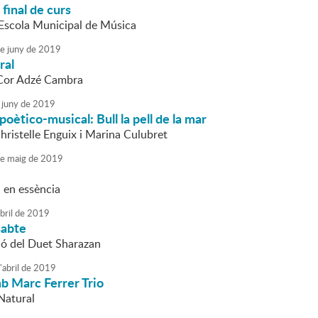
final de curs
l'Escola Municipal de Música
e
juny
de
2019
ral
 Cor Adzé Cambra
juny
de
2019
poètico-musical: Bull la pell de la mar
hristelle Enguix i Marina Culubret
e
maig
de
2019
 en essència
bril
de
2019
sabte
ió del Duet Sharazan
'
abril
de
2019
b Marc Ferrer Trio
Natural