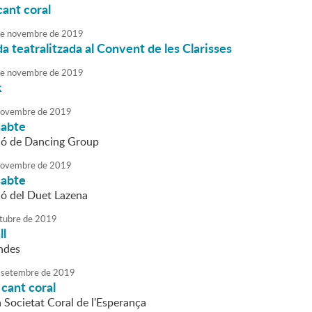
ant coral
e
novembre
de
2019
da teatralitzada al Convent de les Clarisses
e
novembre
de
2019
k
ovembre
de
2019
sabte
ió de Dancing Group
ovembre
de
2019
sabte
ió del Duet Lazena
tubre
de
2019
ll
ndes
setembre
de
2019
cant coral
a Societat Coral de l'Esperança