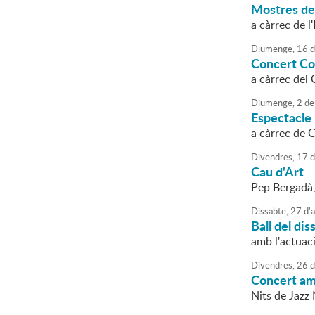
Mostres de 
a càrrec de 
Diumenge,
16
d
Concert Co
a càrrec del
Diumenge,
2
de
Espectacle 
a càrrec de C
Divendres,
17
d
Cau d'Art
Pep Bergadà,
Dissabte,
27
d'
a
Ball del dis
amb l'actuac
Divendres,
26
d
Concert am
Nits de Jazz 