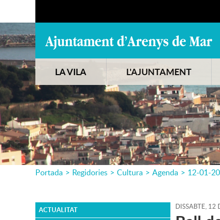
LA VILA
L'AJUNTAMENT
Portada
>
Regidories
>
Cultura
>
Agenda
>
12-01-2
DISSABTE,
12
ACTUALITAT