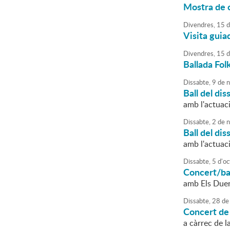
Mostra de c
Divendres,
15
d
Visita guia
Divendres,
15
d
Ballada Fol
Dissabte,
9
de
n
Ball del dis
amb l'actuac
Dissabte,
2
de
n
Ball del dis
amb l'actuac
Dissabte,
5
d'
oc
Concert/ba
amb Els Due
Dissabte,
28
de
Concert de 
a càrrec de l