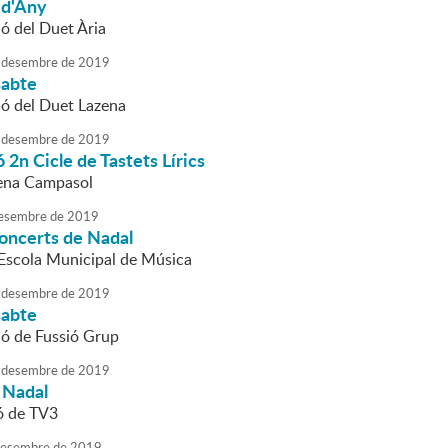
 d'Any
ió del Duet Ària
desembre
de
2019
sabte
ió del Duet Lazena
desembre
de
2019
 2n Cicle de Tastets Lírics
ena Campasol
esembre
de
2019
concerts de Nadal
l'Escola Municipal de Música
desembre
de
2019
sabte
ió de Fussió Grup
desembre
de
2019
 Nadal
ó de TV3
esembre
de
2019