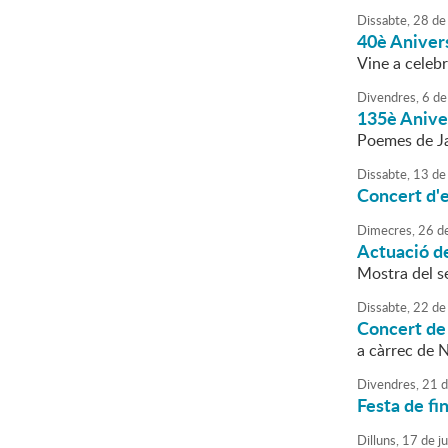
Dissabte,
28
de
40è Aniver
Vine a celebr
Divendres,
6
de
135è Aniver
Poemes de Ja
Dissabte,
13
de
Concert d'e
Dimecres,
26
d
Actuació d
Mostra del s
Dissabte,
22
de
Concert de 
a càrrec de 
Divendres,
21
d
Festa de fi
Dilluns,
17
de
j