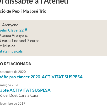
el dissabte a l'Ateneu
ció de Pep i Ma José Trio
u Arenyenc
selm Clavé, 22
Ateneu Arenyenc
5 euros i no soci 7 euros
e:
Música
itats musicals
Ó RELACIONADA
setembre
de
2020
enèfic pro càncer 2020 ACTIVITAT SUSPESA
març
de
2020
issabte ACTIVITAT SUSPESA
ió del Duet Cara a Cara
desembre
de
2019