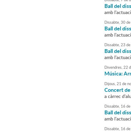
Ball del dis
amb l'actuac
Dissabte,
30
de
Ball del dis
amb l'actuac
Dissabte,
23
de
Ball del dis
amb l'actuac
Divendres,
22
d
Música: Ar
Dijous,
21
de
no
Concert de 
a càrrec d'a
Dissabte,
16
de
Ball del dis
amb l'actuac
Dissabte,
16
de