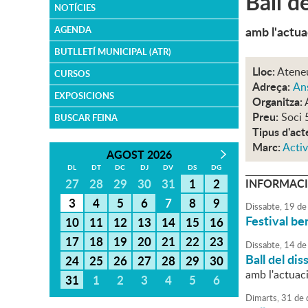
Ball d
NOTÍCIES
amb l'actua
AGENDA
BUTLLETÍ MUNICIPAL (ATR)
Lloc:
Atene
CURSOS
Adreça:
An
EXPOSICIONS
Organitza:
Preu:
Soci 
BUSCAR FEINA
Tipus d'act
Marc:
Activ
AGOST 2026
DL
DT
DC
DJ
DV
DS
DG
27
28
29
30
31
1
2
INFORMACI
3
4
5
6
7
8
9
Dissabte,
19
de
Festival b
10
11
12
13
14
15
16
17
18
19
20
21
22
23
Dissabte,
14
de
Ball del d
24
25
26
27
28
29
30
amb l'actuac
31
1
2
3
4
5
6
Dimarts,
31
de