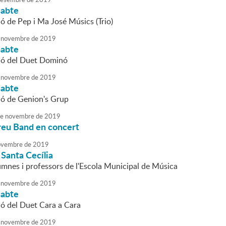
sabte
ió de Pep i Ma José Músics (Trio)
novembre
de
2019
sabte
ió del Duet Dominó
novembre
de
2019
sabte
ió de Genion's Grup
e
novembre
de
2019
reu Band en concert
vembre
de
2019
Santa Cecília
lumnes i professors de l'Escola Municipal de Música
novembre
de
2019
sabte
ió del Duet Cara a Cara
novembre
de
2019