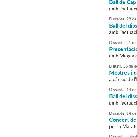
Ball de Cap
amb l'actuac
Dissabte,
28
de
Ball del dis
amb l'actuac
Dissabte,
21
de
Presentació
amb Magdal
Dilluns,
16
de
d
Mostres i 
a càrrec de 
Dissabte,
14
de
Ball del dis
amb l'actuac
Dissabte,
14
de
Concert de
per la Marat
Dissabte,
7
de
d