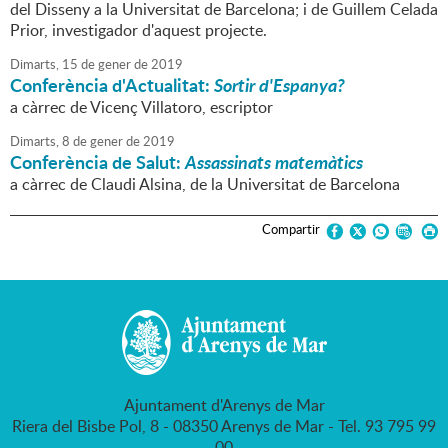
del Disseny a la Universitat de Barcelona; i de Guillem Celada
Prior, investigador d'aquest projecte.
Dimarts,
15
de
gener
de
2019
Conferència d'Actualitat:
Sortir d'Espanya?
a càrrec de Vicenç Villatoro, escriptor
Dimarts,
8
de
gener
de
2019
Conferència de Salut:
Assassinats matemàtics
a càrrec de Claudi Alsina, de la Universitat de Barcelona
Compartir
Ajuntament d'Arenys de Mar
Riera del Bisbe Pol, 8 - 08350 Arenys de Mar - Tel. 93 795 99
00