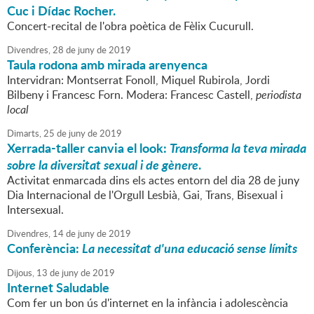
Cuc i Dídac Rocher.
Concert-recital de l'obra poètica de Fèlix Cucurull.
Divendres,
28
de
juny
de
2019
Taula rodona amb mirada arenyenca
Intervidran: Montserrat Fonoll, Miquel Rubirola, Jordi
Bilbeny i Francesc Forn. Modera: Francesc Castell,
periodista
local
Dimarts,
25
de
juny
de
2019
Xerrada-taller canvia el look:
Transforma la teva mirada
sobre la diversitat sexual i de gènere
.
Activitat enmarcada dins els actes entorn del dia 28 de juny
Dia Internacional de l'Orgull Lesbià, Gai, Trans, Bisexual i
Intersexual.
Divendres,
14
de
juny
de
2019
Conferència:
La necessitat d'una educació sense límits
Dijous,
13
de
juny
de
2019
Internet Saludable
Com fer un bon ús d'internet en la infància i adolescència