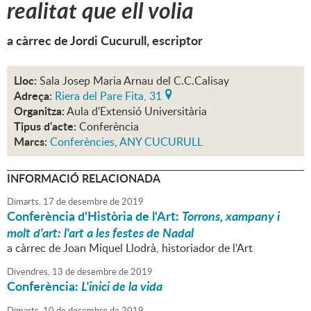
realitat que ell volia
a càrrec de Jordi Cucurull, escriptor
Lloc:
Sala Josep Maria Arnau del C.C.Calisay
Adreça:
Riera del Pare Fita, 31
Organitza:
Aula d'Extensió Universitària
Tipus d'acte:
Conferència
Marcs:
Conferències
,
ANY CUCURULL
INFORMACIÓ RELACIONADA
Dimarts,
17
de
desembre
de
2019
Conferència d'Història de l'Art:
Torrons, xampany i
molt d'art: l'art a les festes de Nadal
a càrrec de Joan Miquel Llodrà, historiador de l'Art
Divendres,
13
de
desembre
de
2019
Conferència:
L'inici de la vida
Dimarts,
10
de
desembre
de
2019