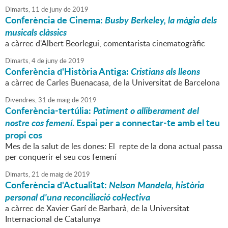
Dimarts,
11
de
juny
de
2019
Conferència de Cinema:
Busby Berkeley, la màgia dels
musicals clàssics
a càrrec d'Albert Beorlegui, comentarista cinematogràfic
Dimarts,
4
de
juny
de
2019
Conferència d'Història Antiga:
Cristians als lleons
a càrrec de Carles Buenacasa, de la Universitat de Barcelona
Divendres,
31
de
maig
de
2019
Conferència-tertúlia:
Patiment o alliberament del
nostre cos femení
. Espai per a connectar-te amb el teu
propi cos
Mes de la salut de les dones: El repte de la dona actual passa
per conquerir el seu cos femení
Dimarts,
21
de
maig
de
2019
Conferència d'Actualitat:
Nelson Mandela, història
personal d'una reconciliació col·lectiva
a càrrec de Xavier Garí de Barbarà, de la Universitat
Internacional de Catalunya