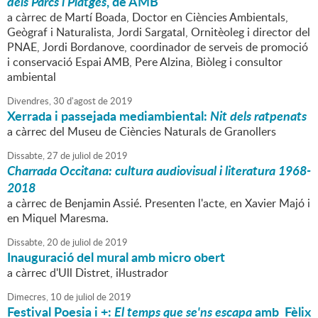
dels Parcs i Platges
, de AMB
a càrrec de Martí Boada, Doctor en Ciències Ambientals,
Geògraf i Naturalista, Jordi Sargatal, Ornitèoleg i director del
PNAE, Jordi Bordanove, coordinador de serveis de promoció
i conservació Espai AMB, Pere Alzina, Biòleg i consultor
ambiental
Divendres,
30
d'
agost
de
2019
Xerrada i passejada mediambiental:
Nit dels ratpenats
a càrrec del Museu de Ciències Naturals de Granollers
Dissabte,
27
de
juliol
de
2019
Charrada Occitana: cultura audiovisual i literatura 1968-
2018
a càrrec de Benjamin Assié. Presenten l'acte, en Xavier Majó i
en Miquel Maresma.
Dissabte,
20
de
juliol
de
2019
Inauguració del mural amb micro obert
a càrrec d'Ull Distret, il·lustrador
Dimecres,
10
de
juliol
de
2019
Festival Poesia i +:
El temps que se'ns escapa
amb Fèlix