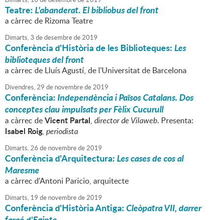
Teatre:
L'abanderat. El bibliobus del front
a càrrec de Rizoma Teatre
Dimarts,
3
de
desembre
de
2019
Conferència d'Història de les Biblioteques:
Les
biblioteques del front
a càrrec de Lluís Agustí, de l'Universitat de Barcelona
Divendres,
29
de
novembre
de
2019
Conferència:
Independència i Països Catalans. Dos
conceptes clau impulsats per Fèlix Cucurull
Vicent Partal
a càrrec de
,
director de Vilaweb
. Presenta:
Isabel Roig
,
periodista
Dimarts,
26
de
novembre
de
2019
Conferència d'Arquitectura:
Les cases de cos al
Maresme
a càrrec d'Antoni Paricio, arquitecte
Dimarts,
19
de
novembre
de
2019
Conferència d'Història Antiga:
Cleòpatra VII, darrer
faraó d'Egipte