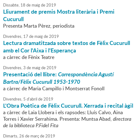
Dissabte,
18
de
maig
de
2019
Lliurament de premis Mostra literària i Premi
Cucurull
Presenta Marta Pèrez, periodista
Divendres,
17
de
maig
de
2019
Lectura dramatitzada sobre textos de Fèlix Cucurull
amb el Cor l'Aixa i l'Esperança
a càrrec de Fènix Teatre
Divendres,
3
de
maig
de
2019
Presentació del llibre:
Correspondència Agustí
Bartra/Fèlix Cucurull 1953-1970
a càrrec de Maria Campillo i Montserrat Fonoll
Divendres,
5
d'
abril
de
2019
L'Obra Poètica de Fèlix Cucurull. Xerrada i recital àgil
a càrrec de Laia Llobera i els rapsodes: Lluís Calvo, Aina
Torres i Xavier Serrahima. Presenta: Muntsa Abad,
directora
de la biblioteca P.Fidel Fita
Dimarts,
26
de
març
de
2019