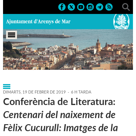
Portada
>
Agenda
>
19-02-
2019
>
Marcs
>
Culturals
>
2019
>
ANY CUCURULL
DIMARTS,
19
DE
FEBRER
DE
2019
-
6 H TARDA
Conferència de Literatura:
Centenari del naixement de
Fèlix Cucurull: Imatges de la