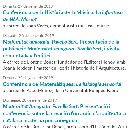
Dimarts,
29
de
gener
de
2019
Conferència de la Història de la Música:
La infantesa
de W.A. Mozart
a càrrec de Joan Vives, comentarista musical i músic
Dissabte,
26
de
gener
de
2019
Modernitat amagada_Pavelló Sert
. Presentació de la
publicació
Modernitat amagada_Pavelló Sert,
i visita
comentada a l'edifici.
A càrrec de Llorenç Bonet, fundador de l'Editoral Tenov, amb
Joana Teixidor, i màster en Teoria i història de l' Arquitectura.
Dimarts,
22
de
gener
de
2019
Conferència de Matemàtiques:
La fisiologia sensorial
a càrrec de Paco Muñoz, de la Universitat Pompeu Fabra
Diumenge,
20
de
gener
de
2019
Modernitat Amagada_Pavelló Sert
. Presentació i
conferència sobre la creació d'un arxiu d'arquitectura
catalana moderna poc coneguda
A càrrec de la Dra. Pilar Bonet, professora d'Història de l'Art i