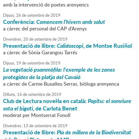
amb la intervenció de poetes arenyencs
Dijous,
26
de
setembre
de
2019
Conferència:
Comencem l'hivern amb salut
a càrrec del personal del CAP d'Arenys
Divendres,
20
de
setembre
de
2019
Presentació de llibre:
Calidoscopi
, de Montse Rusiñol
a càrrec de Sònia Garangou Tarrés
Dijous,
19
de
setembre
de
2019
La vegetació psammòfila: l'exemple de les zones
protegides de la platja del Cavaió
a càrrec de Carme Buxalleu Serras, biòloga arenyenca
Dilluns,
16
de
setembre
de
2019
Club de Lectura novel·la en català:
Papitu: el somriure
sota el bigoti
, de Carlota Benet
moderat per Montserrat Fonoll
Divendres,
13
de
setembre
de
2019
Presentació de llibre:
Pla de millora de la Biodiversitat