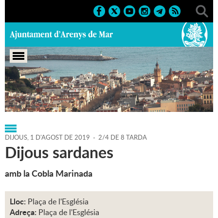
Portada
>
Regidories
>
Cultura
>
Agenda
>
01-08-2019
DIJOUS,
1
D'
AGOST
DE
2019
-
2/4 DE 8 TARDA
Dijous sardanes
amb la Cobla Marinada
Lloc:
Plaça de l'Església
Adreça:
Plaça de l'Església