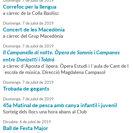
Diumenge,
7
de
juliol
de
2019
Correfoc per la llengua
a càrrec de la Colla Basilisc
Diumenge,
7
de
juliol
de
2019
Concert de les Macedònia
a càrrec del Grup Macedònia
Diumenge,
7
de
juliol
de
2019
Il Campanello di notte. Òpera de Somnis i Campanes
entre Donizetti i Toldrà
a càrrec d´Aposta d´òpera, Òpera Estudi i l´aula de Cant de l
´escola de música. Direcció Magdalena Campasol
Diumenge,
7
de
juliol
de
2019
Trobada de gegants
Diumenge,
7
de
juliol
de
2019
45a Matinal de pesca amb canya infantil i juvenil
Sorteig dels llocs una hora abans al Club
Dissabte,
6
de
juliol
de
2019
Ball de Festa Major