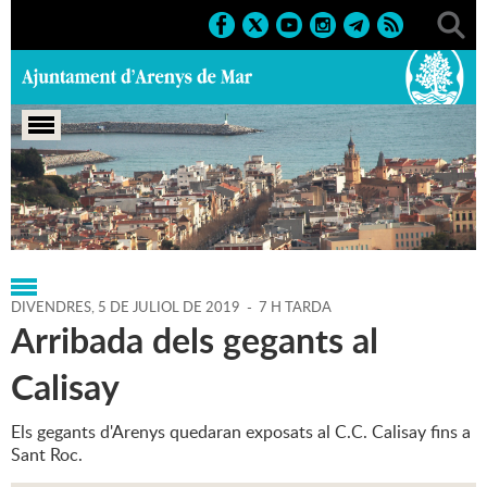
Portada
>
Regidories
>
Cultura
>
Agenda
>
05-07-2019
DIVENDRES,
5
DE
JULIOL
DE
2019
-
7 H TARDA
Arribada dels gegants al
Calisay
Els gegants d'Arenys quedaran exposats al C.C. Calisay fins a
Sant Roc.