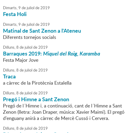
Dimarts,
9
de
juliol
de
2019
Festa Holi
Dimarts,
9
de
juliol
de
2019
Matinal de Sant Zenon a l'Ateneu
Diferents tornejos socials
Dilluns,
8
de
juliol
de
2019
Barraques 2019:
Miquel del Roig, Karamba
Festa Major Jove
Dilluns,
8
de
juliol
de
2019
Traca
a càrrec de la Pirotècnia Estalella
Dilluns,
8
de
juliol
de
2019
Pregó i Himne a Sant Zenon
Pregó de l´Himne i, a continuació, cant de l´Himne a Sant
Zenon (lletra: Joan Draper, música: Xavier Maimí). El pregó
d'enguany anirà a càrrec de Mercè Cussó i Cervera.
Dilluns,
8
de
juliol
de
2019