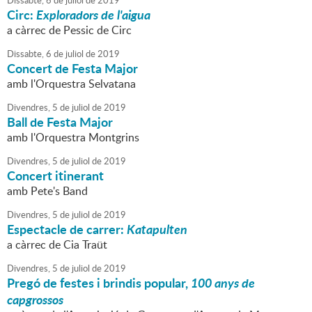
Dissabte,
6
de
juliol
de
2019
Circ:
Exploradors de l'aigua
a càrrec de Pessic de Circ
Dissabte,
6
de
juliol
de
2019
Concert de Festa Major
amb l'Orquestra Selvatana
Divendres,
5
de
juliol
de
2019
Ball de Festa Major
amb l'Orquestra Montgrins
Divendres,
5
de
juliol
de
2019
Concert itinerant
amb Pete's Band
Divendres,
5
de
juliol
de
2019
Espectacle de carrer:
Katapulten
a càrrec de Cia Traüt
Divendres,
5
de
juliol
de
2019
Pregó de festes i brindis popular,
100 anys de
capgrossos