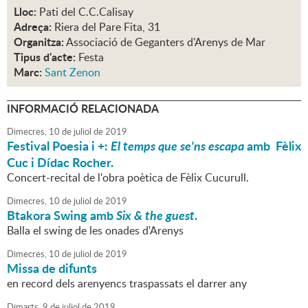
Lloc:
Pati del C.C.Calisay
Adreça:
Riera del Pare Fita, 31
Organitza:
Associació de Geganters d'Arenys de Mar
Tipus d'acte:
Festa
Marc:
Sant Zenon
INFORMACIÓ RELACIONADA
Dimecres,
10
de
juliol
de
2019
Festival Poesia i +:
El temps que se'ns escapa
amb Fèlix
Cuc i Dídac Rocher.
Concert-recital de l'obra poètica de Fèlix Cucurull.
Dimecres,
10
de
juliol
de
2019
Btakora Swing amb
Six & the guest
.
Balla el swing de les onades d'Arenys
Dimecres,
10
de
juliol
de
2019
Missa de difunts
en record dels arenyencs traspassats el darrer any
Dimarts,
9
de
juliol
de
2019