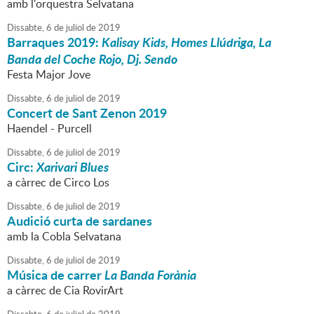
amb l'orquestra Selvatana
Dissabte,
6
de
juliol
de
2019
Barraques 2019:
Kalisay Kids, Homes Llúdriga, La
Banda del Coche Rojo, Dj. Sendo
Festa Major Jove
Dissabte,
6
de
juliol
de
2019
Concert de Sant Zenon 2019
Haendel - Purcell
Dissabte,
6
de
juliol
de
2019
Circ:
Xarivari Blues
a càrrec de Circo Los
Dissabte,
6
de
juliol
de
2019
Audició curta de sardanes
amb la Cobla Selvatana
Dissabte,
6
de
juliol
de
2019
Música de carrer
La Banda Forània
a càrrec de Cia RovirArt