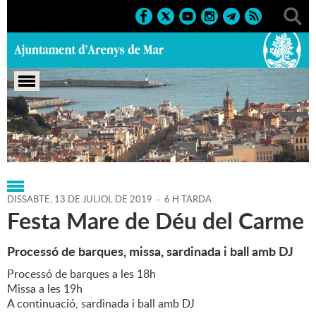
Portada
>
Regidories
>
Cultura
>
Agenda
>
13-07-2019
DISSABTE,
13
DE
JULIOL
DE
2019
-
6 H TARDA
Festa Mare de Déu del Carme
Processó de barques, missa, sardinada i ball amb DJ
Processó de barques a les 18h
Missa a les 19h
A continuació, sardinada i ball amb DJ