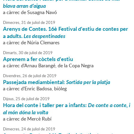
blava arran d'aigua
a càrrec de Susagna Navó
Dimecres,
31
de
juliol
de
2019
Arenys de Contes. 16è Festival d'estiu de contes per
a adults.
Les despentinades
a càrrec de Núria Clemares
Dimarts,
30
de
juliol
de
2019
Aprenem a fer còctels d'estiu
a càrrec d'Arnau Barangé, de la Copa Negra
Divendres,
26
de
juliol
de
2019
Passejada mediambiental:
Sortida per la platja
a càrrec d'Enric Badosa, biòleg
Dijous,
25
de
juliol
de
2019
Hora del conte i taller per a infants:
De conte a conte, i
al món dóna la volta
a càrrec de Mercè Rubí
Dimecres,
24
de
juliol
de
2019