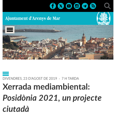
Portada
>
Regidories
>
Cultura
>
Biblioteca P. Fidel
Fita
>
Agenda
>
23-08-2019
DIVENDRES,
23
D'
AGOST
DE
2019
-
7 H TARDA
Xerrada mediambiental:
Posidònia 2021, un projecte
ciutadà