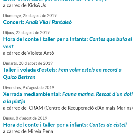
a càrrec de Kids&Us
Diumenge,
25
d'
agost
de
2019
Concert:
Anaïs Vila i Pantaleó
Dijous,
22
d'
agost
de
2019
Hora del conte i taller per a infants:
Contes que bufa el
vent
a càrrec de Violeta Antò
Dimarts,
20
d'
agost
de
2019
Taller i volada d'estels:
Fem volar estels en record a
Quico Bertran
Divendres,
9
d'
agost
de
2019
Xerrada mediambiental:
Fauna marina. Rescat d'un dofí
a la platja
a càrrec del CRAM (Centre de Recuperació d'Animals Marins)
Dijous,
8
d'
agost
de
2019
Hora del conte i taller per a infants:
Contes de cistell
a càrrec de Mireia Peña