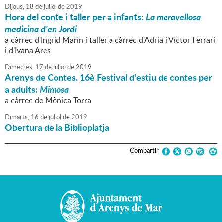
Dijous,
18
de
juliol
de
2019
Hora del conte i taller per a infants:
La meravellosa
medicina d'en Jordi
a càrrec d'Ingrid Marín i taller a càrrec d'Adrià i Víctor Ferrari
i d'Ivana Ares
Dimecres,
17
de
juliol
de
2019
Arenys de Contes. 16è Festival d'estiu de contes per
a adults:
Mimosa
a càrrec de Mònica Torra
Dimarts,
16
de
juliol
de
2019
Obertura de la Biblioplatja
Compartir