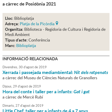
a càrrec de Posidònia 2021
Lloc:
Biblioplatja
Adreça:
Platja de la Picòrdia
Organitza:
Biblioteca - Regidoria de Cultura i Regidoria de
Medi Ambient
Tipus d'acte:
Conferència
Marc:
Biblioplatja
INFORMACIÓ RELACIONADA
Divendres,
30
d'
agost
de
2019
Xerrada i passejada mediambiental:
Nit dels ratpenats
a càrrec del Museu de Ciències Naturals de Granollers
Dijous,
29
d'
agost
de
2019
Hora del conte i taller per a infants:
Gat i gat
a càrrec de Mercè Rubí
Dimarts,
27
d'
agost
de
2019
Little Chef, taller per a infants de 4 a 7 anys