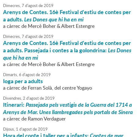
Dimecres,
7
d'
agost
de
2019
Arenys de Contes. 16è Festival d'estiu de contes per
a adults.
Les Dones que hi ha en mi
a càrrec de Mercè Boher & Albert Estengre
Dimecres,
7
d'
agost
de
2019
Arenys de Contes. 16è Festival d'estiu de contes per
a adults. Passejada i contes a la golondrina:
Les Dones
que hi ha en mi
a càrrec de Mercè Boher & Albert Estengre
Dimarts,
6
d'
agost
de
2019
Ioga per a adults
a càrrec de Ferran Solà, del centre Yogayo
Divendres,
2
d'
agost
de
2019
Itinerari:
Passejada pels vestigis de la Guerra del 1714 a
Arenys de Mar. Unes llambregades pels portals de Sinera
a càrrec de Ramon Verdaguer
Dijous,
1
d'
agost
de
2019
Hora del conte i taller per a infants:
Contes de mar