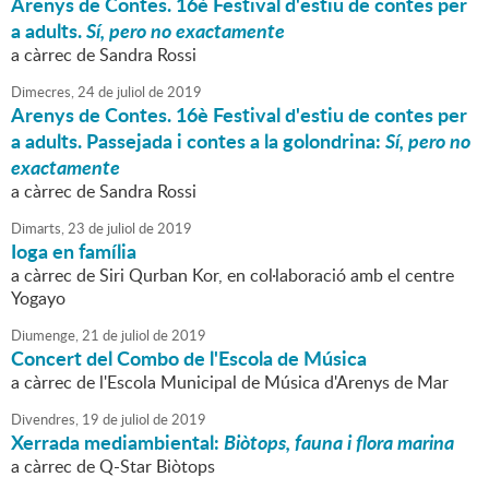
Arenys de Contes. 16è Festival d'estiu de contes per
a adults.
Sí, pero no exactamente
a càrrec de Sandra Rossi
Dimecres,
24
de
juliol
de
2019
Arenys de Contes. 16è Festival d'estiu de contes per
a adults. Passejada i contes a la golondrina:
Sí, pero no
exactamente
a càrrec de Sandra Rossi
Dimarts,
23
de
juliol
de
2019
Ioga en família
a càrrec de Siri Qurban Kor, en col·laboració amb el centre
Yogayo
Diumenge,
21
de
juliol
de
2019
Concert del Combo de l'Escola de Música
a càrrec de l'Escola Municipal de Música d'Arenys de Mar
Divendres,
19
de
juliol
de
2019
Xerrada mediambiental:
Biòtops, fauna i flora marina
a càrrec de Q-Star Biòtops