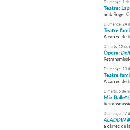
Diumenge,
1
de
Teatre: Lap
amb Roger Co
Diumenge,
24
d
Teatre fami
A càrrec de 
Dimarts,
12
de
Òpera:
Doñ
Retransmissió
Diumenge,
10
d
Teatre fami
A càrrec de l
Dimarts,
5
de
n
Mix Ballet
Retransmissi
Diumenge,
27
d
ALADDIN #
a càrrec de 