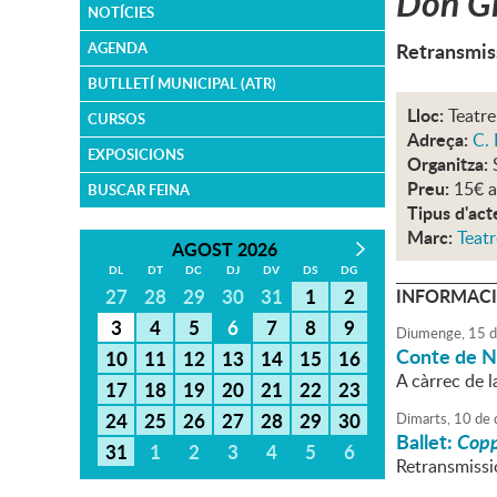
Don G
NOTÍCIES
Retransmis
AGENDA
BUTLLETÍ MUNICIPAL (ATR)
Lloc:
Teatre
CURSOS
Adreça:
C. 
EXPOSICIONS
Organitza:
Preu:
15€ a
BUSCAR FEINA
Tipus d'act
Marc:
Teatr
AGOST 2026
DL
DT
DC
DJ
DV
DS
DG
27
28
29
30
31
1
2
INFORMACI
3
4
5
6
7
8
9
Diumenge,
15
d
Conte de N
10
11
12
13
14
15
16
A càrrec de l
17
18
19
20
21
22
23
24
25
26
27
28
29
30
Dimarts,
10
de
Ballet:
Copp
31
1
2
3
4
5
6
Retransmissi