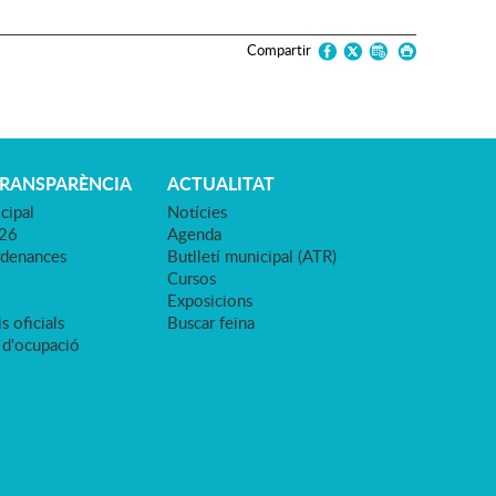
Compartir
TRANSPARÈNCIA
ACTUALITAT
cipal
Notícies
026
Agenda
rdenances
Butlletí municipal (ATR)
Cursos
Exposicions
s oficials
Buscar feina
 d'ocupació