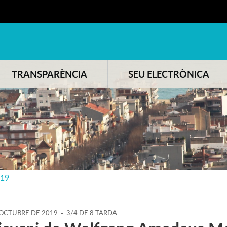
TRANSPARÈNCIA
SEU ELECTRÒNICA
019
OCTUBRE
DE
2019
-
3/4 DE 8 TARDA