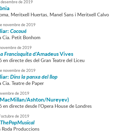
desembre
de
2019
ònia
ma, Meritxell Huertas, Manel Sans i Meritxell Calvo
e
novembre
de
2019
liar:
Cocoué
la Cia. Petit Bonhom
novembre
de
2019
a Francisquita
d'Amadeus Vives
 en directe des del Gran Teatre del Liceu
e
novembre
de
2019
liar:
Dins la panxa del llop
a Cia. Teatre de Paper
ovembre
de
2019
 (MacMillan/Ashton/Nureyev)
ó en directe desde l'Opera House de Londres
'
octubre
de
2019
ThePopMusical
la Roda Produccions