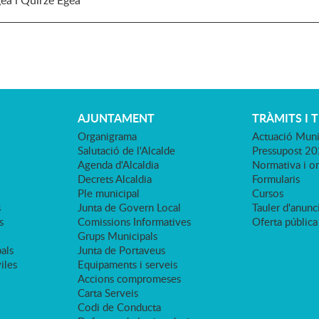
a i Quirze Egea
AJUNTAMENT
TRÀMITS I 
Organigrama
Actuació Muni
Salutació de l'Alcalde
Pressupost 2
Agenda d'Alcaldia
Normativa i o
Decrets Alcaldia
Formularis
Ple municipal
Cursos
s
Junta de Govern Local
Tauler d'anunci
s
Comissions Informatives
Oferta pública
Grups Municipals
als
Junta de Portaveus
viles
Equipaments i serveis
Accions compromeses
Carta Serveis
Codi de Conducta