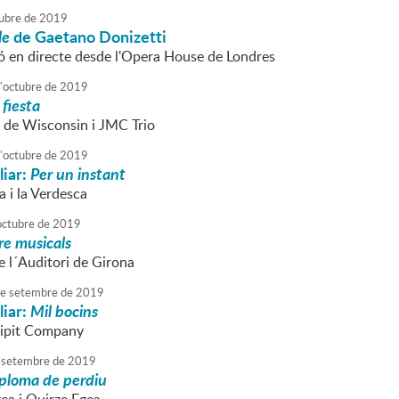
ubre
de
2019
le
de Gaetano Donizetti
ó en directe desde l'Opera House de Londres
'
octubre
de
2019
fiesta
 de Wisconsin i JMC Trio
'
octubre
de
2019
liar:
Per un instant
 i la Verdesca
octubre
de
2019
re musicals
e l´Auditori de Girona
e
setembre
de
2019
liar:
Mil bocins
Zipit Company
setembre
de
2019
ploma de perdiu