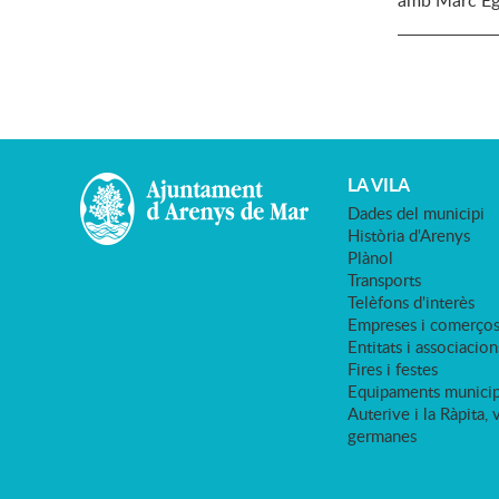
amb Marc Ege
LA VILA
Dades del municipi
Història d'Arenys
Plànol
Transports
Telèfons d'interès
Empreses i comerço
Entitats i associacion
Fires i festes
Equipaments municip
Auterive i la Ràpita, 
germanes