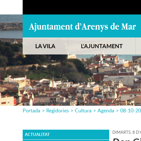
LA VILA
L'AJUNTAMENT
Portada
>
Regidories
>
Cultura
>
Agenda
>
08-10-2
DIMARTS,
8
D'
ACTUALITAT