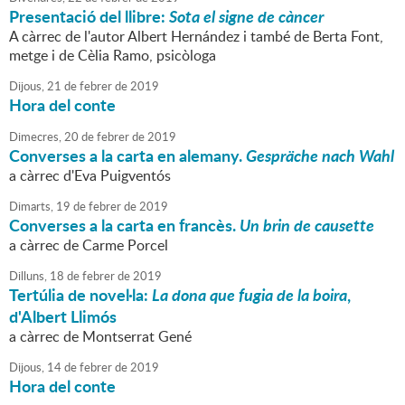
Presentació del llibre:
Sota el signe de càncer
A càrrec de l'autor Albert Hernández i també de Berta Font,
metge i de Cèlia Ramo, psicòloga
Dijous,
21
de
febrer
de
2019
Hora del conte
Dimecres,
20
de
febrer
de
2019
Converses a la carta en alemany.
Gespräche nach Wahl
a càrrec d'Eva Puigventós
Dimarts,
19
de
febrer
de
2019
Converses a la carta en francès.
Un brin de causette
a càrrec de Carme Porcel
Dilluns,
18
de
febrer
de
2019
Tertúlia de novel·la:
La dona que fugia de la boira
,
d'Albert Llimós
a càrrec de Montserrat Gené
Dijous,
14
de
febrer
de
2019
Hora del conte