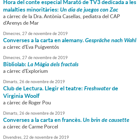
Hora del conte especial Marató de TV3 dedicada a les
malalties minoritàries:
Un dia de juegos con Zac
a càrrec de la Dra. Antònia Casellas, pediatra del CAP
d'Arenys de Mar
Dimecres,
27
de
novembre
de
2019
Converses a la carta en alemany.
Gespräche nach Wahl
a càrrec d'Eva Puigventós
Dimecres,
27
de
novembre
de
2019
Bibliolab:
La Màgia dels fractals
a càrrec d'Explorium
Dimarts,
26
de
novembre
de
2019
Club de Lectura. Llegir el teatre:
Freshwater
de
Virginia Woolf
a càrrec de Roger Pou
Dimarts,
26
de
novembre
de
2019
Converses a la carta en francès.
Un brin de causette
a càrrec de Carme Porcel
Divendres,
22
de
novembre
de
2019