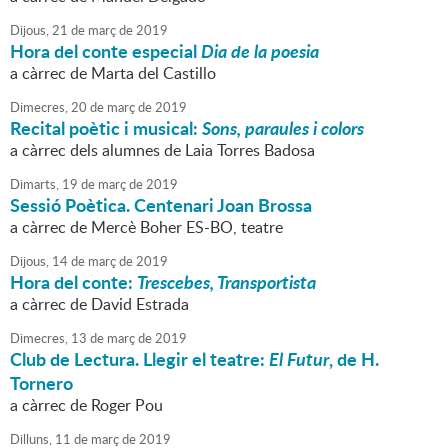
Dijous,
21
de
març
de
2019
Hora del conte especial
Dia de la poesia
a càrrec de Marta del Castillo
Dimecres,
20
de
març
de
2019
Recital poètic i musical:
Sons, paraules i colors
a càrrec dels alumnes de Laia Torres Badosa
Dimarts,
19
de
març
de
2019
Sessió Poètica. Centenari Joan Brossa
a càrrec de Mercè Boher ES-BO, teatre
Dijous,
14
de
març
de
2019
Hora del conte:
Trescebes, Transportista
a càrrec de David Estrada
Dimecres,
13
de
març
de
2019
Club de Lectura. Llegir el teatre:
El Futur
, de H.
Tornero
a càrrec de Roger Pou
Dilluns,
11
de
març
de
2019