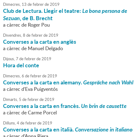
Dimecres,
13
de
febrer
de
2019
Club de Lectura. Llegir el teatre:
La bona persona de
Sezuan
, de B. Brecht
a càrrec de Roger Pou
Divendres,
8
de
febrer
de
2019
Converses a la carta en anglès
a càrrec de Manuel Delgado
Dijous,
7
de
febrer
de
2019
Hora del conte
Dimecres,
6
de
febrer
de
2019
Converses a la carta en alemany.
Gespräche nach Wahl
a càrrec d'Eva Puigventós
Dimarts,
5
de
febrer
de
2019
Converses a la carta en francès.
Un brin de causette
a càrrec de Carme Porcel
Dilluns,
4
de
febrer
de
2019
Converses a la carta en italià.
Conversazione in italiano
a càrrec d'Anna Riera