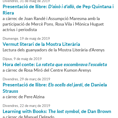
Divendres,
31
de
maig
de
2019
Presentació de llibre:
D'això i d'allò
, de Pep Quintana i
Riera
a càrrec de Joan Randé i Assumpció Maresma amb la
participació de Mercè Pons, Rosa Vila i Mònica Huguet
actrius i periodista
Diumenge,
19
de
maig
de
2019
Vermut literari de la Mostra Literària
Lectura dels guanyadors de la Mostra Literària d'Arenys
Dijous,
9
de
maig
de
2019
Hora del conte:
La rateta que escombrava l'escaleta
a càrrec de Rosa Miró del Centre Kumon Arenys
Divendres,
29
de
març
de
2019
Presentació de llibre:
Els ocells del jardí
, de Daniela
Strauss
a càrrec de Pere Alzina
Divendres,
22
de
març
de
2019
Learning with Books:
The lost symbol
, de Dan Brown
a càrrec de Manuel Delgado