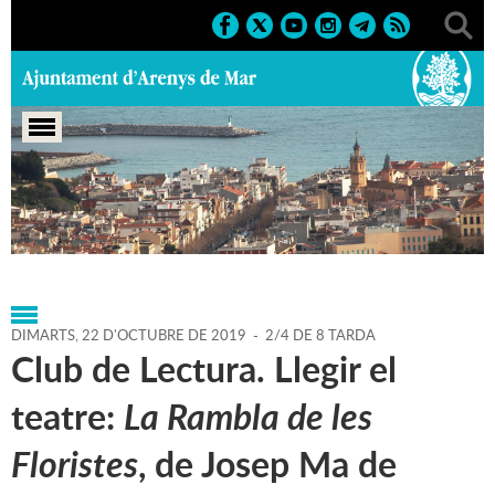
Portada
>
Regidories
>
Cultura
>
Biblioteca P. Fidel
Fita
>
Agenda
>
22-10-2019
DIMARTS,
22
D'
OCTUBRE
DE
2019
-
2/4 DE 8 TARDA
Club de Lectura. Llegir el
teatre:
La Rambla de les
Floristes
, de Josep Ma de