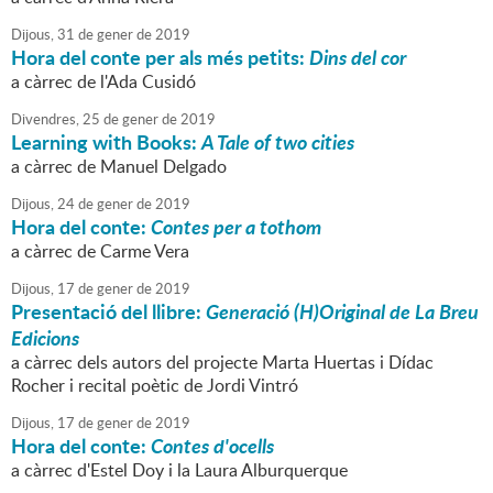
Dijous,
31
de
gener
de
2019
Hora del conte per als més petits:
Dins del cor
a càrrec de l'Ada Cusidó
Divendres,
25
de
gener
de
2019
Learning with Books:
A Tale of two cities
a càrrec de Manuel Delgado
Dijous,
24
de
gener
de
2019
Hora del conte:
Contes per a tothom
a càrrec de Carme Vera
Dijous,
17
de
gener
de
2019
Presentació del llibre:
Generació (H)Original de La Breu
Edicions
a càrrec dels autors del projecte Marta Huertas i Dídac
Rocher i recital poètic de Jordi Vintró
Dijous,
17
de
gener
de
2019
Hora del conte:
Contes d'ocells
a càrrec d'Estel Doy i la Laura Alburquerque