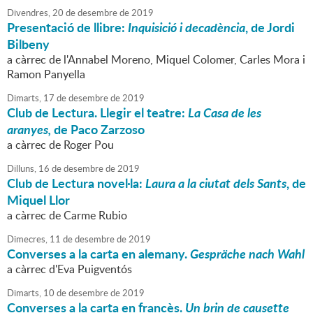
Divendres,
20
de
desembre
de
2019
Presentació de llibre:
Inquisició i decadència
, de Jordi
Bilbeny
a càrrec de l'Annabel Moreno, Miquel Colomer, Carles Mora i
Ramon Panyella
Dimarts,
17
de
desembre
de
2019
Club de Lectura. Llegir el teatre:
La Casa de les
aranyes,
de Paco Zarzoso
a càrrec de Roger Pou
Dilluns,
16
de
desembre
de
2019
Club de Lectura novel·la:
Laura a la ciutat dels Sants
, de
Miquel Llor
a càrrec de Carme Rubio
Dimecres,
11
de
desembre
de
2019
Converses a la carta en alemany.
Gespräche nach Wahl
a càrrec d'Eva Puigventós
Dimarts,
10
de
desembre
de
2019
Converses a la carta en francès.
Un brin de causette