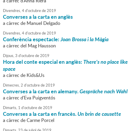
a càrrec d'Anna Riera
Divendres,
4
d'
octubre
de
2019
Converses a la carta en anglès
a càrrec de Manuel Delgado
Divendres,
4
d'
octubre
de
2019
Conferència espectacle:
Joan Brossa i la Màgia
a càrrec del Mag Hausson
Dijous,
3
d'
octubre
de
2019
Hora del conte especial en anglès:
There's no place like
space
a càrrec de Kids&Us
Dimecres,
2
d'
octubre
de
2019
Converses a la carta en alemany.
Gespräche nach Wahl
a càrrec d'Eva Puigventós
Dimarts,
1
d'
octubre
de
2019
Converses a la carta en francès.
Un brin de causette
a càrrec de Carme Porcel
Dimarts,
23
de
juliol
de
2019