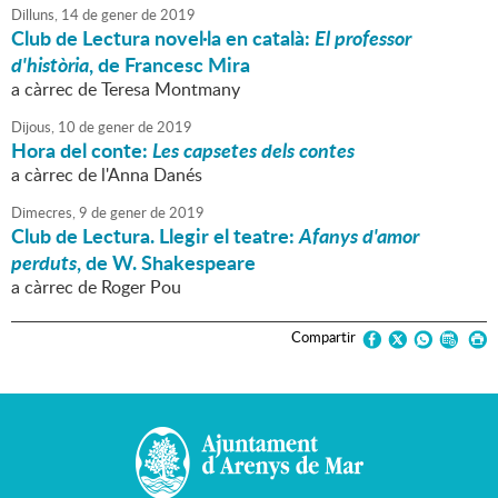
Dilluns,
14
de
gener
de
2019
Club de Lectura novel·la en català:
El professor
d'història
, de Francesc Mira
a càrrec de Teresa Montmany
Dijous,
10
de
gener
de
2019
Hora del conte:
Les capsetes dels contes
a càrrec de l'Anna Danés
Dimecres,
9
de
gener
de
2019
Club de Lectura. Llegir el teatre:
Afanys d'amor
perduts
, de W. Shakespeare
a càrrec de Roger Pou
Compartir