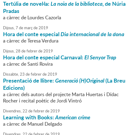
Tertúlia de novel·la:
La noia de la biblioteca
, de Núria
Pradas
a càrrec de Lourdes Cazorla
Dijous,
7
de
març
de
2019
Hora del conte especial
Dia internacional de la dona
a càrrec de Teresa Verdura
Dijous,
28
de
febrer
de
2019
Hora del conte especial Carnaval:
El Senyor Trap
a càrrec de Santi Rovira
Dissabte,
23
de
febrer
de
2019
Presentació de llibre:
Generació (H)Original
(La Breu
Edicions)
a càrrec dels autors del projecte Marta Huertas i Dídac
Rocher i recital poètic de Jordi Vintró
Divendres,
22
de
febrer
de
2019
Learning with Books:
American crime
a càrrec de Manuel Delgado
Divendres,
22
de
febrer
de
2019