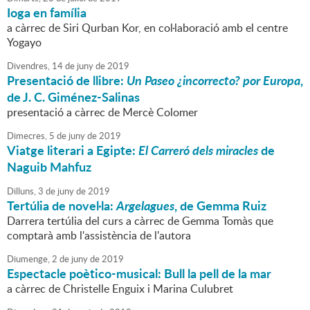
Ioga en família
a càrrec de Siri Qurban Kor, en col·laboració amb el centre
Yogayo
Divendres,
14
de
juny
de
2019
Presentació de llibre:
Un Paseo ¿incorrecto? por Europa
,
de J. C. Giménez-Salinas
presentació a càrrec de Mercè Colomer
Dimecres,
5
de
juny
de
2019
Viatge literari a Egipte:
El Carreró dels miracles
de
Naguib Mahfuz
Dilluns,
3
de
juny
de
2019
Tertúlia de novel·la:
Argelagues
, de Gemma Ruiz
Darrera tertúlia del curs a càrrec de Gemma Tomàs que
comptarà amb l'assistència de l'autora
Diumenge,
2
de
juny
de
2019
Espectacle poètico-musical: Bull la pell de la mar
a càrrec de Christelle Enguix i Marina Culubret