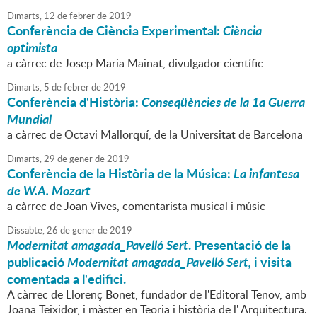
Dimarts,
12
de
febrer
de
2019
Conferència de Ciència Experimental:
Ciència
optimista
a càrrec de Josep Maria Mainat, divulgador científic
Dimarts,
5
de
febrer
de
2019
Conferència d'Història:
Conseqüències de la 1a Guerra
Mundial
a càrrec de Octavi Mallorquí, de la Universitat de Barcelona
Dimarts,
29
de
gener
de
2019
Conferència de la Història de la Música:
La infantesa
de W.A. Mozart
a càrrec de Joan Vives, comentarista musical i músic
Dissabte,
26
de
gener
de
2019
Modernitat amagada_Pavelló Sert
. Presentació de la
publicació
Modernitat amagada_Pavelló Sert,
i visita
comentada a l'edifici.
A càrrec de Llorenç Bonet, fundador de l'Editoral Tenov, amb
Joana Teixidor, i màster en Teoria i història de l' Arquitectura.