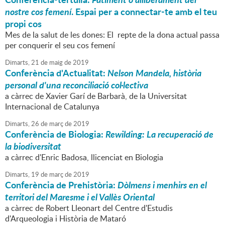
nostre cos femení
. Espai per a connectar-te amb el teu
propi cos
Mes de la salut de les dones: El repte de la dona actual passa
per conquerir el seu cos femení
Dimarts,
21
de
maig
de
2019
Conferència d'Actualitat:
Nelson Mandela, història
personal d'una reconciliació col·lectiva
a càrrec de Xavier Garí de Barbarà, de la Universitat
Internacional de Catalunya
Dimarts,
26
de
març
de
2019
Conferència de Biologia:
Rewilding: La recuperació de
la biodiversitat
a càrrec d'Enric Badosa, llicenciat en Biologia
Dimarts,
19
de
març
de
2019
Conferència de Prehistòria:
Dòlmens i menhirs en el
territori del Maresme i el Vallès Oriental
a càrrec de Robert Lleonart del Centre d'Estudis
d'Arqueologia i Història de Mataró