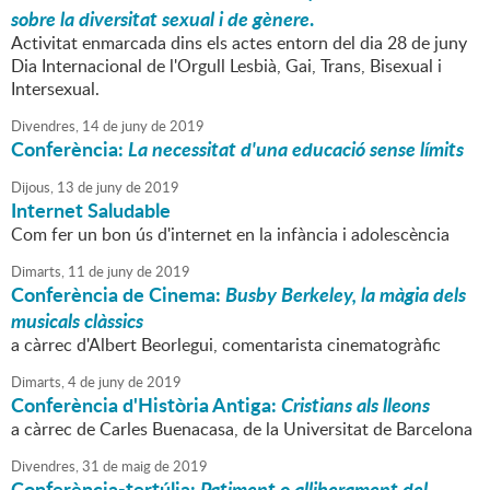
sobre la diversitat sexual i de gènere
.
Activitat enmarcada dins els actes entorn del dia 28 de juny
Dia Internacional de l'Orgull Lesbià, Gai, Trans, Bisexual i
Intersexual.
Divendres,
14
de
juny
de
2019
Conferència:
La necessitat d'una educació sense límits
Dijous,
13
de
juny
de
2019
Internet Saludable
Com fer un bon ús d'internet en la infància i adolescència
Dimarts,
11
de
juny
de
2019
Conferència de Cinema:
Busby Berkeley, la màgia dels
musicals clàssics
a càrrec d'Albert Beorlegui, comentarista cinematogràfic
Dimarts,
4
de
juny
de
2019
Conferència d'Història Antiga:
Cristians als lleons
a càrrec de Carles Buenacasa, de la Universitat de Barcelona
Divendres,
31
de
maig
de
2019
Conferència-tertúlia:
Patiment o alliberament del