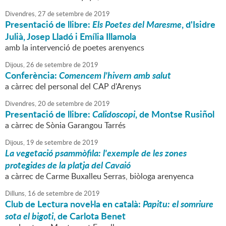
Divendres,
27
de
setembre
de
2019
Presentació de llibre:
Els Poetes del Maresme
, d'Isidre
Julià, Josep Lladó i Emília Illamola
amb la intervenció de poetes arenyencs
Dijous,
26
de
setembre
de
2019
Conferència:
Comencem l'hivern amb salut
a càrrec del personal del CAP d'Arenys
Divendres,
20
de
setembre
de
2019
Presentació de llibre:
Calidoscopi
, de Montse Rusiñol
a càrrec de Sònia Garangou Tarrés
Dijous,
19
de
setembre
de
2019
La vegetació psammòfila: l'exemple de les zones
protegides de la platja del Cavaió
a càrrec de Carme Buxalleu Serras, biòloga arenyenca
Dilluns,
16
de
setembre
de
2019
Club de Lectura novel·la en català:
Papitu: el somriure
sota el bigoti
, de Carlota Benet