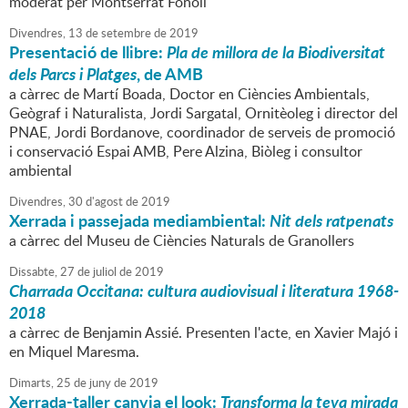
moderat per Montserrat Fonoll
Divendres,
13
de
setembre
de
2019
Presentació de llibre:
Pla de millora de la Biodiversitat
dels Parcs i Platges
, de AMB
a càrrec de Martí Boada, Doctor en Ciències Ambientals,
Geògraf i Naturalista, Jordi Sargatal, Ornitèoleg i director del
PNAE, Jordi Bordanove, coordinador de serveis de promoció
i conservació Espai AMB, Pere Alzina, Biòleg i consultor
ambiental
Divendres,
30
d'
agost
de
2019
Xerrada i passejada mediambiental:
Nit dels ratpenats
a càrrec del Museu de Ciències Naturals de Granollers
Dissabte,
27
de
juliol
de
2019
Charrada Occitana: cultura audiovisual i literatura 1968-
2018
a càrrec de Benjamin Assié. Presenten l'acte, en Xavier Majó i
en Miquel Maresma.
Dimarts,
25
de
juny
de
2019
Xerrada-taller canvia el look:
Transforma la teva mirada