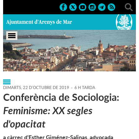
Portada
>
Regidories
>
Cultura
>
Agenda
>
22-10-2019
DIMARTS,
22
D'
OCTUBRE
DE
2019
-
6 H TARDA
Conferència de Sociologia:
Feminisme: XX segles
d'opacitat
a càrrec d'Esther Giménez-Salinas, advocada