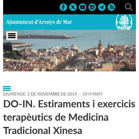
Portada
>
Regidories
>
Infància i Joventut
>
Espai
Jove
>
Agenda
>
03-11-2019
DIUMENGE,
3
DE
NOVEMBRE
DE
2019
-
10 H MATÍ
DO-IN. Estiraments i exercicis
terapèutics de Medicina
Tradicional Xinesa