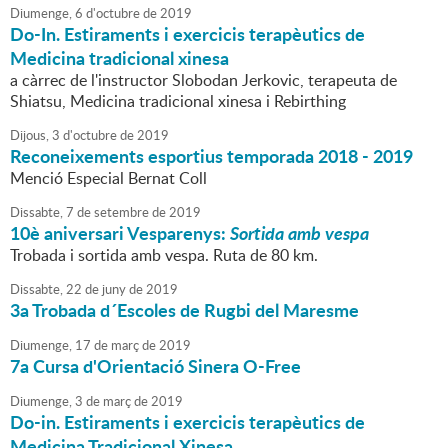
Diumenge,
6
d'
octubre
de
2019
Do-In. Estiraments i exercicis terapèutics de
Medicina tradicional xinesa
a càrrec de l'instructor Slobodan Jerkovic, terapeuta de
Shiatsu, Medicina tradicional xinesa i Rebirthing
Dijous,
3
d'
octubre
de
2019
Reconeixements esportius temporada 2018 - 2019
Menció Especial Bernat Coll
Dissabte,
7
de
setembre
de
2019
10è aniversari Vesparenys:
Sortida amb vespa
Trobada i sortida amb vespa. Ruta de 80 km.
Dissabte,
22
de
juny
de
2019
3a Trobada d´Escoles de Rugbi del Maresme
Diumenge,
17
de
març
de
2019
7a Cursa d'Orientació Sinera O-Free
Diumenge,
3
de
març
de
2019
Do-in. Estiraments i exercicis terapèutics de
Medicina Tradicional Xinesa