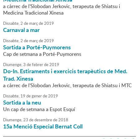
a càrrec de l'Slobodan Jerkovic, terapeuta de Shiatsu i
Medicina Tradicional Xinesa
Dissabte,
2
de
març
de
2019
Carnaval a mar
Dissabte,
2
de
març
de
2019
Sortida a Porté-Puymorens
Cap de setmana a Porté-Puymorens
Diumenge,
3
de
febrer
de
2019
Do-In. Estiraments i exercicis terapèutics de Med.
Trad. Xinesa
a càrrec de l'Slobodan Jerkovic, terapeuta de Shiatsu i MTC
Dissabte,
19
de
gener
de
2019
Sortida a la neu
Un cap de setmana a Espot Esquí
Diumenge,
23
de
desembre
de
2018
15a Menció Especial Bernat Coll