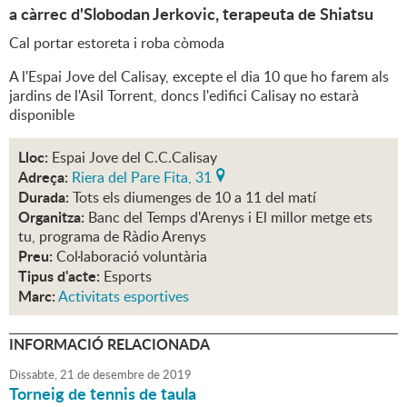
a càrrec d'Slobodan Jerkovic, terapeuta de Shiatsu
Cal portar estoreta i roba còmoda
A l'Espai Jove del Calisay, excepte el dia 10 que ho farem als
jardins de l'Asil Torrent, doncs l'edifici Calisay no estarà
disponible
Lloc:
Espai Jove del C.C.Calisay
Adreça:
Riera del Pare Fita, 31
Durada:
Tots els diumenges de 10 a 11 del matí
Organitza:
Banc del Temps d'Arenys i El millor metge ets
tu, programa de Ràdio Arenys
Preu:
Col·laboració voluntària
Tipus d'acte:
Esports
Marc:
Activitats esportives
INFORMACIÓ RELACIONADA
Dissabte,
21
de
desembre
de
2019
Torneig de tennis de taula