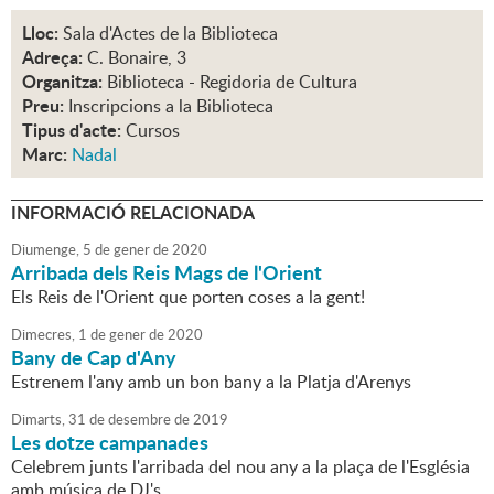
Lloc:
Sala d'Actes de la Biblioteca
Adreça:
C. Bonaire, 3
Organitza:
Biblioteca - Regidoria de Cultura
Preu:
Inscripcions a la Biblioteca
Tipus d'acte:
Cursos
Marc:
Nadal
INFORMACIÓ RELACIONADA
Diumenge,
5
de
gener
de
2020
Arribada dels Reis Mags de l'Orient
Els Reis de l'Orient que porten coses a la gent!
Dimecres,
1
de
gener
de
2020
Bany de Cap d'Any
Estrenem l'any amb un bon bany a la Platja d'Arenys
Dimarts,
31
de
desembre
de
2019
Les dotze campanades
Celebrem junts l'arribada del nou any a la plaça de l'Església
amb música de DJ's