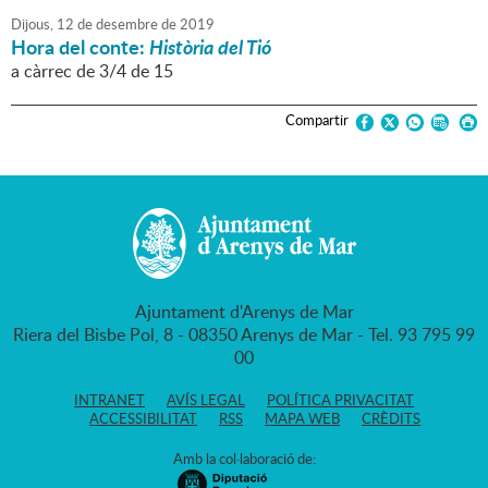
Dijous,
12
de
desembre
de
2019
Hora del conte:
Història del Tió
a càrrec de 3/4 de 15
Compartir
Ajuntament d'Arenys de Mar
Riera del Bisbe Pol, 8 - 08350 Arenys de Mar - Tel. 93 795 99
00
INTRANET
AVÍS LEGAL
POLÍTICA PRIVACITAT
ACCESSIBILITAT
RSS
MAPA WEB
CRÈDITS
Amb la col·laboració de: