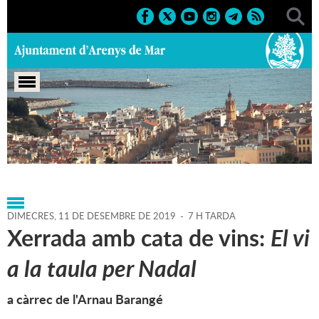
Portada
>
Regidories
>
Cultura
>
Biblioteca P. Fidel
Fita
>
Agenda
>
11-12-2019
DIMECRES,
11
DE
DESEMBRE
DE
2019
-
7 H TARDA
Xerrada amb cata de vins:
El vi
a la taula per Nadal
a càrrec de l'Arnau Barangé