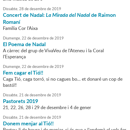
Dissabte,
28
de
desembre
de
2019
Concert de Nadal:
La Mirada del Nadal
de Raimon
Romaní
Família Cor l'Aixa
Diumenge,
22
de
desembre
de
2019
El Poema de Nadal
A càrrec del grup de VivaVeu de l'Ateneu i la Coral
l'Esperança
Diumenge,
22
de
desembre
de
2019
Fem cagar el Tió!!
Caga Tió, caga torró, si no cagues bo... et donaré un cop de
bastó!!
Dissabte,
21
de
desembre
de
2019
Pastorets 2019
21, 22, 26, 28 i 29 de desembre i 4 de gener
Dissabte,
21
de
desembre
de
2019
Donem menjar al Tió!!
Porteu-li de beure i de menjar, si és que a l'endemà el vols fer