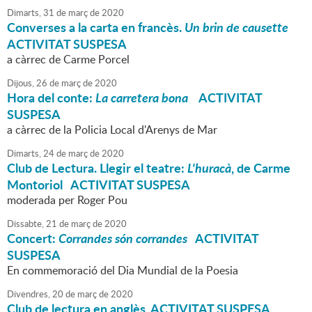
Dimarts,
31
de
març
de
2020
Converses a la carta en francès.
Un brin de causette
ACTIVITAT SUSPESA
a càrrec de Carme Porcel
Dijous,
26
de
març
de
2020
Hora del conte:
La carretera bona
ACTIVITAT
SUSPESA
a càrrec de la Policia Local d'Arenys de Mar
Dimarts,
24
de
març
de
2020
Club de Lectura. Llegir el teatre:
L'huracà
, de Carme
Montoriol ACTIVITAT SUSPESA
moderada per Roger Pou
Dissabte,
21
de
març
de
2020
Concert:
Corrandes són corrandes
ACTIVITAT
SUSPESA
En commemoració del Dia Mundial de la Poesia
Divendres,
20
de
març
de
2020
Club de lectura en anglès ACTIVITAT SUSPESA