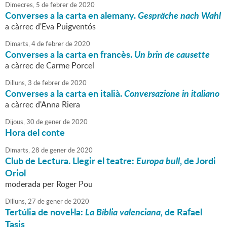
Dimecres,
5
de
febrer
de
2020
Converses a la carta en alemany.
Gespräche nach Wahl
a càrrec d'Eva Puigventós
Dimarts,
4
de
febrer
de
2020
Converses a la carta en francès.
Un brin de causette
a càrrec de Carme Porcel
Dilluns,
3
de
febrer
de
2020
Converses a la carta en italià.
Conversazione in italiano
a càrrec d'Anna Riera
Dijous,
30
de
gener
de
2020
Hora del conte
Dimarts,
28
de
gener
de
2020
Club de Lectura. Llegir el teatre:
Europa bull
, de Jordi
Oriol
moderada per Roger Pou
Dilluns,
27
de
gener
de
2020
Tertúlia de novel·la:
La Bíblia valenciana,
de Rafael
Tasis