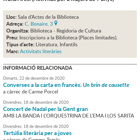
Lloc:
Sala d'Actes de la Biblioteca
Adreça:
C. Bonaire, 3
Organitza:
Biblioteca - Regidoria de Cultura
Preu:
Inscripcions a la Biblioteca (Places limitades).
Tipus d'acte:
Literatura, Infantils
Marc:
Activitats literàries
INFORMACIÓ RELACIONADA
Dimarts,
22
de
desembre
de
2020
Converses a la carta en francès.
Un brin de causette
a càrrec de Carme Porcel
Divendres,
18
de
desembre
de
2020
Concert de Nadal per la Gent gran
AMB LA BANDA I L'ORQUESTRINA DE L'EMA I LOS SARITA
Divendres,
18
de
desembre
de
2020
Tertúlia literària per a joves
a càrrec de Gemma Tomàs