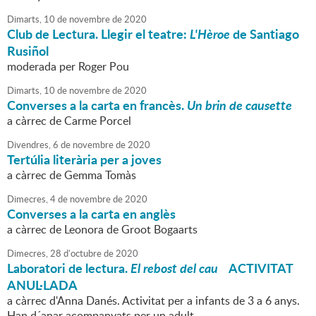
Dimarts,
10
de
novembre
de
2020
Club de Lectura. Llegir el teatre:
L'Hèroe
de Santiago
Rusiñol
moderada per Roger Pou
Dimarts,
10
de
novembre
de
2020
Converses a la carta en francès.
Un brin de causette
a càrrec de Carme Porcel
Divendres,
6
de
novembre
de
2020
Tertúlia literària per a joves
a càrrec de Gemma Tomàs
Dimecres,
4
de
novembre
de
2020
Converses a la carta en anglès
a càrrec de Leonora de Groot Bogaarts
Dimecres,
28
d'
octubre
de
2020
Laboratori de lectura.
El rebost del cau
ACTIVITAT
ANUL·LADA
a càrrec d'Anna Danés. Activitat per a infants de 3 a 6 anys.
Han d´anar acompanyats per un adult