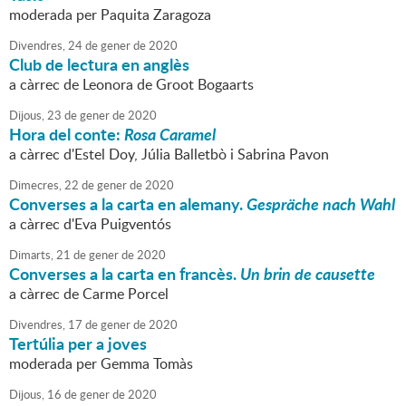
moderada per Paquita Zaragoza
Divendres,
24
de
gener
de
2020
Club de lectura en anglès
a càrrec de Leonora de Groot Bogaarts
Dijous,
23
de
gener
de
2020
Hora del conte:
Rosa Caramel
a càrrec d'Estel Doy, Júlia Balletbò i Sabrina Pavon
Dimecres,
22
de
gener
de
2020
Converses a la carta en alemany.
Gespräche nach Wahl
a càrrec d'Eva Puigventós
Dimarts,
21
de
gener
de
2020
Converses a la carta en francès.
Un brin de causette
a càrrec de Carme Porcel
Divendres,
17
de
gener
de
2020
Tertúlia per a joves
moderada per Gemma Tomàs
Dijous,
16
de
gener
de
2020