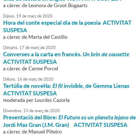
a càrrec de Leonora de Groot Bogaarts
Dijous,
19
de
març
de
2020
Hora del conte especial dia de la poesia ACTIVITAT
SUSPESA
a càrrec de Marta del Castillo
Dimarts,
17
de
març
de
2020
Converses a la carta en francès.
Un brin de causette
ACTIVITAT SUSPESA
a càrrec de Carme Porcel
Dilluns,
16
de
març
de
2020
Tertúlia de novel·la:
El fil invisible
, de Gemma Lienas
ACTIVITAT SUSPESA
moderada per Lourdes Cazorla
Divendres,
13
de
març
de
2020
Presentació del llibre:
El Futuro es un planeta lejano
de
Jordi Mas Gran (J.M. Gran) ACTIVITAT SUSPESA
a càrrec de Manuel Piñeiro