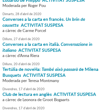
Eduardo de Fillippo ACTIVITAT SUSPESA
Moderada per Roger Pou
Dimarts,
28
d'
abril
de
2020
Converses a la carta en francès.
Un brin de
causette
ACTIVITAT SUSPESA
a càrrec de Carme Porcel
Dilluns,
27
d'
abril
de
2020
Converses a la carta en italià.
Conversazione in
italiano
ACTIVITAT SUSPESA
a càrrec d'Anna Riera
Dilluns,
20
d'
abril
de
2020
Tertúlia de novel·la:
També això passarà
de Milena
Busquets ACTIVITAT SUSPESA
Moderada per Teresa Montmany
Divendres,
17
d'
abril
de
2020
Club de lectura en anglès ACTIVITAT SUSPESA
a càrrec de Leonora de Groot Bogaarts
Divendres,
17
d'
abril
de
2020