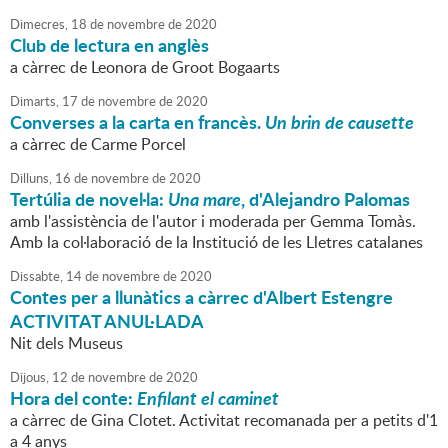
Dimecres,
18
de
novembre
de
2020
Club de lectura en anglès
a càrrec de Leonora de Groot Bogaarts
Dimarts,
17
de
novembre
de
2020
Converses a la carta en francès.
Un brin de causette
a càrrec de Carme Porcel
Dilluns,
16
de
novembre
de
2020
Tertúlia de novel·la:
Una mare
, d'Alejandro Palomas
amb l'assistència de l'autor i moderada per Gemma Tomàs.
Amb la col·laboració de la Institució de les Lletres catalanes
Dissabte,
14
de
novembre
de
2020
Contes per a llunàtics a càrrec d'Albert Estengre
ACTIVITAT ANUL·LADA
Nit dels Museus
Dijous,
12
de
novembre
de
2020
Hora del conte:
Enfilant el caminet
a càrrec de Gina Clotet. Activitat recomanada per a petits d'1
a 4 anys