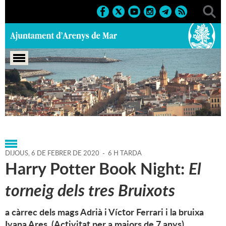
Portada
>
Agenda
>
06-02-
2020
>
Marcs
>
Culturals
>
2020
>
Activitats literàries
DIJOUS,
6
DE
FEBRER
DE
2020
-
6 H TARDA
Harry Potter Book Night:
El
torneig dels tres Bruixots
a càrrec dels mags Adrià i Víctor Ferrari i la bruixa
Ivana Ares. (Activitat per a majors de 7 anys)