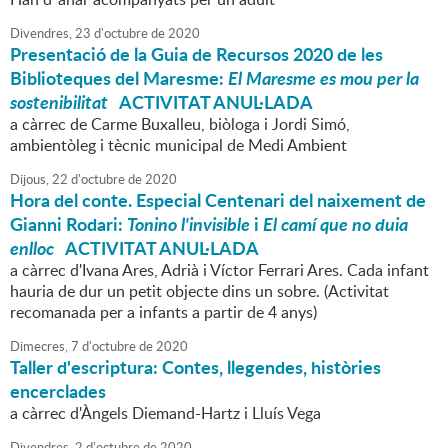
Divendres,
23
d'
octubre
de
2020
Presentació de la Guia de Recursos 2020 de les
Biblioteques del Maresme:
El Maresme es mou per la
sostenibilitat
ACTIVITAT ANUL·LADA
a càrrec de Carme Buxalleu, biòloga i Jordi Simó,
ambientòleg i tècnic municipal de Medi Ambient
Dijous,
22
d'
octubre
de
2020
Hora del conte. Especial Centenari del naixement de
Gianni Rodari:
Tonino l'invisible
i
El camí que no duia
enlloc
ACTIVITAT ANUL·LADA
a càrrec d'Ivana Ares, Adrià i Víctor Ferrari Ares. Cada infant
hauria de dur un petit objecte dins un sobre. (Activitat
recomanada per a infants a partir de 4 anys)
Dimecres,
7
d'
octubre
de
2020
Taller d'escriptura: Contes, llegendes, històries
encerclades
a càrrec d'Àngels Diemand-Hartz i Lluís Vega
Divendres,
2
d'
octubre
de
2020