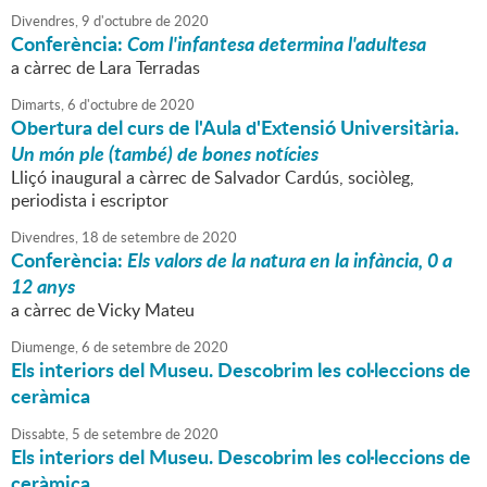
Divendres,
9
d'
octubre
de
2020
Conferència:
Com l'infantesa determina l'adultesa
a càrrec de Lara Terradas
Dimarts,
6
d'
octubre
de
2020
Obertura del curs de l'Aula d'Extensió Universitària.
Un món ple (també) de bones notícies
Lliçó inaugural a càrrec de Salvador Cardús, sociòleg,
periodista i escriptor
Divendres,
18
de
setembre
de
2020
Conferència:
Els valors de la natura en la infància, 0 a
12 anys
a càrrec de Vicky Mateu
Diumenge,
6
de
setembre
de
2020
Els interiors del Museu. Descobrim les col·leccions de
ceràmica
Dissabte,
5
de
setembre
de
2020
Els interiors del Museu. Descobrim les col·leccions de
ceràmica