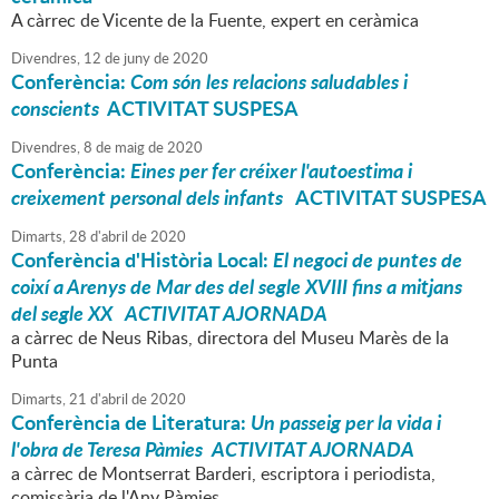
A càrrec de Vicente de la Fuente, expert en ceràmica
Divendres,
12
de
juny
de
2020
Conferència:
Com són les relacions saludables i
conscients
ACTIVITAT SUSPESA
Divendres,
8
de
maig
de
2020
Conferència:
Eines per fer créixer l'autoestima i
creixement personal dels infants
ACTIVITAT SUSPESA
Dimarts,
28
d'
abril
de
2020
Conferència d'Història Local:
El negoci de puntes de
coixí a Arenys de Mar des del segle XVIII fins a mitjans
del segle XX ACTIVITAT AJORNADA
a càrrec de Neus Ribas, directora del Museu Marès de la
Punta
Dimarts,
21
d'
abril
de
2020
Conferència de Literatura:
Un passeig per la vida i
l'obra de Teresa Pàmies ACTIVITAT AJORNADA
a càrrec de Montserrat Barderi, escriptora i periodista,
comissària de l'Any Pàmies