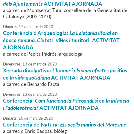
dels Ajuntaments
ACTIVITAT AJORNADA
a càrrec de Montserrat Tura, consellera de la Generalitat de
Catalunya (2003-2010)
Dimarts,
17
de
març
de
2020
Conferència d'Arqueologia:
La Laietània litoral en
època romana. Ciutats, vil·les i territori
ACTIVITAT
AJORNADA
a càrrec de Pepita Padrós, arqueòloga
Divendres,
13
de
març
de
2020
Xerrada divulgativa:
L'humor i els seus efectes positius
en la vida quotidiana
ACTIVITAT AJORNADA
a càrrec de Bernardo Facta
Divendres,
13
de
març
de
2020
Conferència:
Com funciona la Psicoanàlisi en la infància
i l'adolescència?
ACTIVITAT AJORNADA
Dimarts,
10
de
març
de
2020
Conferència de Natura:
Els ocells marins del Maresme
a càrrec d'Enric Badosa, biòleg