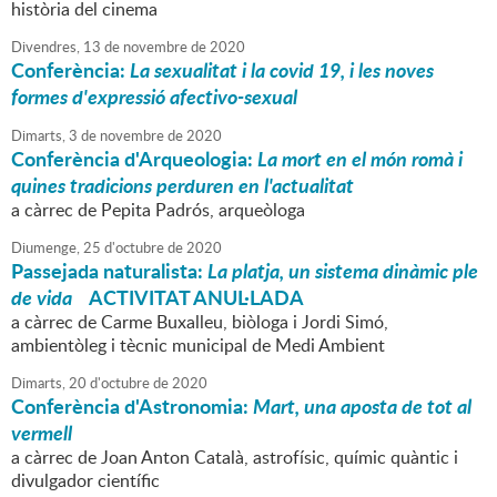
història del cinema
Divendres,
13
de
novembre
de
2020
Conferència:
La sexualitat i la covid 19, i les noves
formes d'expressió afectivo-sexual
Dimarts,
3
de
novembre
de
2020
Conferència d'Arqueologia:
La mort en el món romà i
quines tradicions perduren en l'actualitat
a càrrec de Pepita Padrós, arqueòloga
Diumenge,
25
d'
octubre
de
2020
Passejada naturalista:
La platja, un sistema dinàmic ple
de vida
ACTIVITAT ANUL·LADA
a càrrec de Carme Buxalleu, biòloga i Jordi Simó,
ambientòleg i tècnic municipal de Medi Ambient
Dimarts,
20
d'
octubre
de
2020
Conferència d'Astronomia:
Mart, una aposta de tot al
vermell
a càrrec de Joan Anton Català, astrofísic, químic quàntic i
divulgador científic