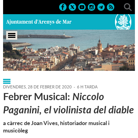
Portada
>
Regidories
>
Cultura
>
Agenda
>
28-02-2020
DIVENDRES,
28
DE
FEBRER
DE
2020
-
6 H TARDA
Febrer Musical:
Niccolo
Paganini, el violinista del diable
a càrrec de Joan Vives, historiador musical i
musicòleg