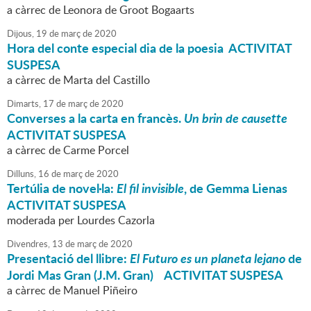
a càrrec de Leonora de Groot Bogaarts
Dijous,
19
de
març
de
2020
Hora del conte especial dia de la poesia ACTIVITAT
SUSPESA
a càrrec de Marta del Castillo
Dimarts,
17
de
març
de
2020
Converses a la carta en francès.
Un brin de causette
ACTIVITAT SUSPESA
a càrrec de Carme Porcel
Dilluns,
16
de
març
de
2020
Tertúlia de novel·la:
El fil invisible
, de Gemma Lienas
ACTIVITAT SUSPESA
moderada per Lourdes Cazorla
Divendres,
13
de
març
de
2020
Presentació del llibre:
El Futuro es un planeta lejano
de
Jordi Mas Gran (J.M. Gran) ACTIVITAT SUSPESA
a càrrec de Manuel Piñeiro