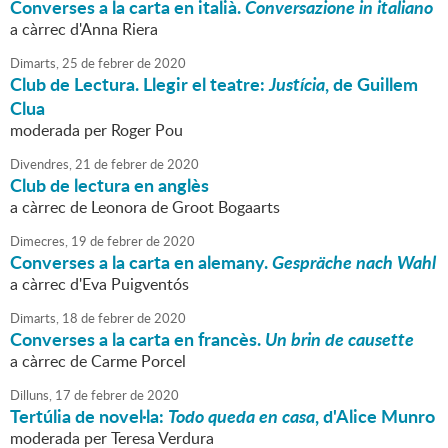
Converses a la carta en italià.
Conversazione in italiano
a càrrec d'Anna Riera
Dimarts,
25
de
febrer
de
2020
Club de Lectura. Llegir el teatre:
Justícia
, de Guillem
Clua
moderada per Roger Pou
Divendres,
21
de
febrer
de
2020
Club de lectura en anglès
a càrrec de Leonora de Groot Bogaarts
Dimecres,
19
de
febrer
de
2020
Converses a la carta en alemany.
Gespräche nach Wahl
a càrrec d'Eva Puigventós
Dimarts,
18
de
febrer
de
2020
Converses a la carta en francès.
Un brin de causette
a càrrec de Carme Porcel
Dilluns,
17
de
febrer
de
2020
Tertúlia de novel·la:
Todo queda en casa
, d'Alice Munro
moderada per Teresa Verdura