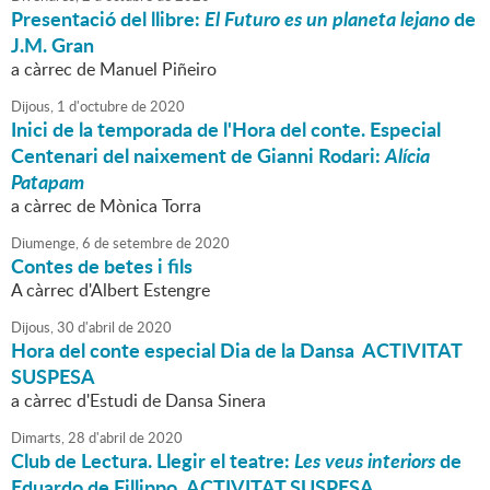
Presentació del llibre:
El Futuro es un planeta lejano
de
J.M. Gran
a càrrec de Manuel Piñeiro
Dijous,
1
d'
octubre
de
2020
Inici de la temporada de l'Hora del conte. Especial
Centenari del naixement de Gianni Rodari:
Alícia
Patapam
a càrrec de Mònica Torra
Diumenge,
6
de
setembre
de
2020
Contes de betes i fils
A càrrec d'Albert Estengre
Dijous,
30
d'
abril
de
2020
Hora del conte especial Dia de la Dansa ACTIVITAT
SUSPESA
a càrrec d'Estudi de Dansa Sinera
Dimarts,
28
d'
abril
de
2020
Club de Lectura. Llegir el teatre:
Les veus interiors
de
Eduardo de Fillippo ACTIVITAT SUSPESA