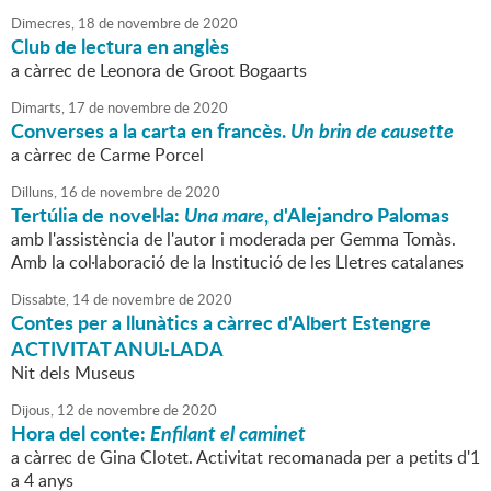
Dimecres,
18
de
novembre
de
2020
Club de lectura en anglès
a càrrec de Leonora de Groot Bogaarts
Dimarts,
17
de
novembre
de
2020
Converses a la carta en francès.
Un brin de causette
a càrrec de Carme Porcel
Dilluns,
16
de
novembre
de
2020
Tertúlia de novel·la:
Una mare
, d'Alejandro Palomas
amb l'assistència de l'autor i moderada per Gemma Tomàs.
Amb la col·laboració de la Institució de les Lletres catalanes
Dissabte,
14
de
novembre
de
2020
Contes per a llunàtics a càrrec d'Albert Estengre
ACTIVITAT ANUL·LADA
Nit dels Museus
Dijous,
12
de
novembre
de
2020
Hora del conte:
Enfilant el caminet
a càrrec de Gina Clotet. Activitat recomanada per a petits d'1
a 4 anys