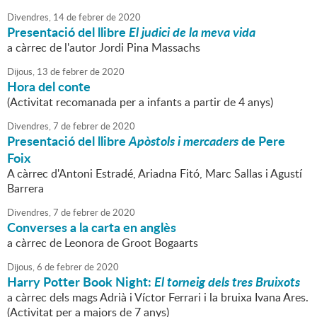
Divendres,
14
de
febrer
de
2020
Presentació del llibre
El judici de la meva vida
a càrrec de l'autor Jordi Pina Massachs
Dijous,
13
de
febrer
de
2020
Hora del conte
(Activitat recomanada per a infants a partir de 4 anys)
Divendres,
7
de
febrer
de
2020
Presentació del llibre
Apòstols i mercaders
de Pere
Foix
A càrrec d'Antoni Estradé, Ariadna Fitó, Marc Sallas i Agustí
Barrera
Divendres,
7
de
febrer
de
2020
Converses a la carta en anglès
a càrrec de Leonora de Groot Bogaarts
Dijous,
6
de
febrer
de
2020
Harry Potter Book Night:
El torneig dels tres Bruixots
a càrrec dels mags Adrià i Víctor Ferrari i la bruixa Ivana Ares.
(Activitat per a majors de 7 anys)