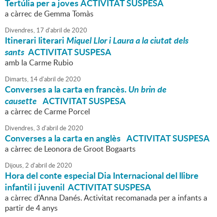
Tertúlia per a joves ACTIVITAT SUSPESA
a càrrec de Gemma Tomàs
Divendres,
17
d'
abril
de
2020
Itinerari literari
Miquel Llor i Laura a la ciutat dels
sants
ACTIVITAT SUSPESA
amb la Carme Rubio
Dimarts,
14
d'
abril
de
2020
Converses a la carta en francès.
Un brin de
causette
ACTIVITAT SUSPESA
a càrrec de Carme Porcel
Divendres,
3
d'
abril
de
2020
Converses a la carta en anglès
ACTIVITAT SUSPESA
a càrrec de Leonora de Groot Bogaarts
Dijous,
2
d'
abril
de
2020
Hora del conte especial Dia Internacional del llibre
infantil i juvenil ACTIVITAT SUSPESA
a càrrec d'Anna Danés. Activitat recomanada per a infants a
partir de 4 anys