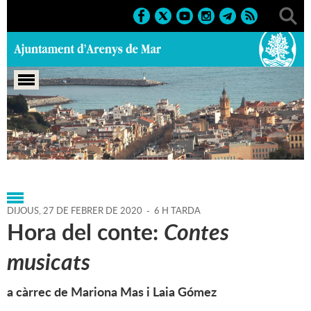
Portada
>
Agenda
>
27-02-
2020
>
Marcs
>
Culturals
>
2020
>
Activitats literàries
DIJOUS,
27
DE
FEBRER
DE
2020
-
6 H TARDA
Hora del conte:
Contes
musicats
a càrrec de Mariona Mas i Laia Gómez