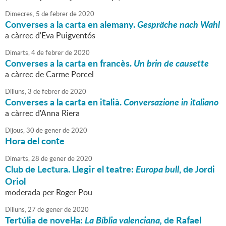
Dimecres,
5
de
febrer
de
2020
Converses a la carta en alemany.
Gespräche nach Wahl
a càrrec d'Eva Puigventós
Dimarts,
4
de
febrer
de
2020
Converses a la carta en francès.
Un brin de causette
a càrrec de Carme Porcel
Dilluns,
3
de
febrer
de
2020
Converses a la carta en italià.
Conversazione in italiano
a càrrec d'Anna Riera
Dijous,
30
de
gener
de
2020
Hora del conte
Dimarts,
28
de
gener
de
2020
Club de Lectura. Llegir el teatre:
Europa bull
, de Jordi
Oriol
moderada per Roger Pou
Dilluns,
27
de
gener
de
2020
Tertúlia de novel·la:
La Bíblia valenciana,
de Rafael