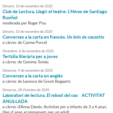
Dimarts,
10
de
novembre
de
2020
Club de Lectura. Llegir el teatre:
L'Hèroe
de Santiago
Rusiñol
moderada per Roger Pou
Dimarts,
10
de
novembre
de
2020
Converses a la carta en francès.
Un brin de causette
a càrrec de Carme Porcel
Divendres,
6
de
novembre
de
2020
Tertúlia literària per a joves
a càrrec de Gemma Tomàs
Dimecres,
4
de
novembre
de
2020
Converses a la carta en anglès
a càrrec de Leonora de Groot Bogaarts
Dimecres,
28
d'
octubre
de
2020
Laboratori de lectura.
El rebost del cau
ACTIVITAT
ANUL·LADA
a càrrec d'Anna Danés. Activitat per a infants de 3 a 6 anys.
Han d´anar acompanyats per un adult