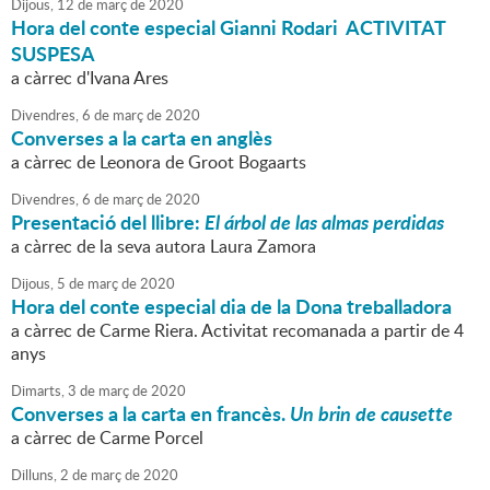
Dijous,
12
de
març
de
2020
Hora del conte especial Gianni Rodari ACTIVITAT
SUSPESA
a càrrec d'Ivana Ares
Divendres,
6
de
març
de
2020
Converses a la carta en anglès
a càrrec de Leonora de Groot Bogaarts
Divendres,
6
de
març
de
2020
Presentació del llibre:
El árbol de las almas perdidas
a càrrec de la seva autora Laura Zamora
Dijous,
5
de
març
de
2020
Hora del conte especial dia de la Dona treballadora
a càrrec de Carme Riera. Activitat recomanada a partir de 4
anys
Dimarts,
3
de
març
de
2020
Converses a la carta en francès.
Un brin de causette
a càrrec de Carme Porcel
Dilluns,
2
de
març
de
2020