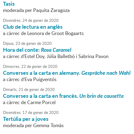
Tasis
moderada per Paquita Zaragoza
Divendres,
24
de
gener
de
2020
Club de lectura en anglès
a càrrec de Leonora de Groot Bogaarts
Dijous,
23
de
gener
de
2020
Hora del conte:
Rosa Caramel
a càrrec d'Estel Doy, Júlia Balletbò i Sabrina Pavon
Dimecres,
22
de
gener
de
2020
Converses a la carta en alemany.
Gespräche nach Wahl
a càrrec d'Eva Puigventós
Dimarts,
21
de
gener
de
2020
Converses a la carta en francès.
Un brin de causette
a càrrec de Carme Porcel
Divendres,
17
de
gener
de
2020
Tertúlia per a joves
moderada per Gemma Tomàs