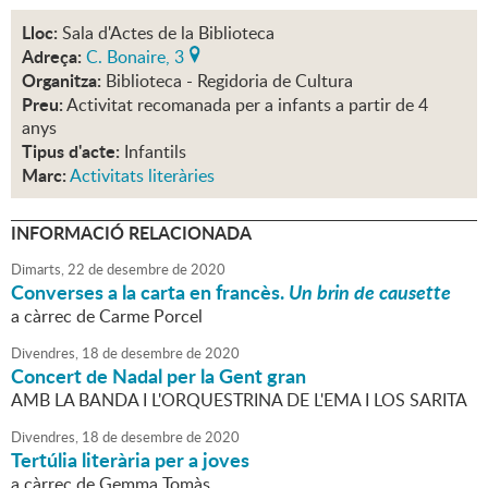
Lloc:
Sala d'Actes de la Biblioteca
Adreça:
C. Bonaire, 3
Organitza:
Biblioteca - Regidoria de Cultura
Preu:
Activitat recomanada per a infants a partir de 4
anys
Tipus d'acte:
Infantils
Marc:
Activitats literàries
INFORMACIÓ RELACIONADA
Dimarts,
22
de
desembre
de
2020
Converses a la carta en francès.
Un brin de causette
a càrrec de Carme Porcel
Divendres,
18
de
desembre
de
2020
Concert de Nadal per la Gent gran
AMB LA BANDA I L'ORQUESTRINA DE L'EMA I LOS SARITA
Divendres,
18
de
desembre
de
2020
Tertúlia literària per a joves
a càrrec de Gemma Tomàs