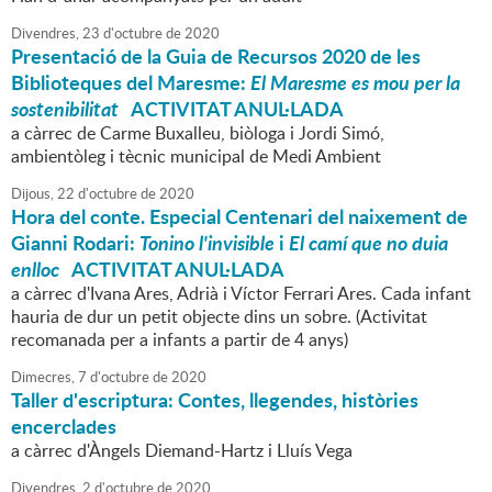
Divendres,
23
d'
octubre
de
2020
Presentació de la Guia de Recursos 2020 de les
Biblioteques del Maresme:
El Maresme es mou per la
sostenibilitat
ACTIVITAT ANUL·LADA
a càrrec de Carme Buxalleu, biòloga i Jordi Simó,
ambientòleg i tècnic municipal de Medi Ambient
Dijous,
22
d'
octubre
de
2020
Hora del conte. Especial Centenari del naixement de
Gianni Rodari:
Tonino l'invisible
i
El camí que no duia
enlloc
ACTIVITAT ANUL·LADA
a càrrec d'Ivana Ares, Adrià i Víctor Ferrari Ares. Cada infant
hauria de dur un petit objecte dins un sobre. (Activitat
recomanada per a infants a partir de 4 anys)
Dimecres,
7
d'
octubre
de
2020
Taller d'escriptura: Contes, llegendes, històries
encerclades
a càrrec d'Àngels Diemand-Hartz i Lluís Vega
Divendres,
2
d'
octubre
de
2020