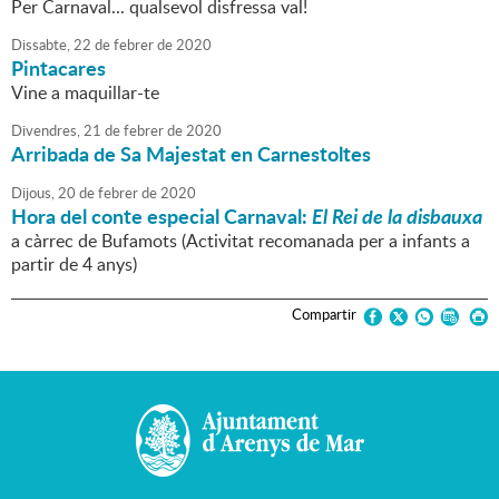
Per Carnaval... qualsevol disfressa val!
Dissabte,
22
de
febrer
de
2020
Pintacares
Vine a maquillar-te
Divendres,
21
de
febrer
de
2020
Arribada de Sa Majestat en Carnestoltes
Dijous,
20
de
febrer
de
2020
Hora del conte especial Carnaval:
El Rei de la disbauxa
a càrrec de Bufamots (Activitat recomanada per a infants a
partir de 4 anys)
Compartir