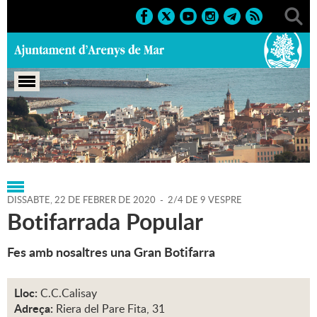
Portada
>
Regidories
>
Cultura
>
Agenda
>
22-02-2020
DISSABTE,
22
DE
FEBRER
DE
2020
-
2/4 DE 9 VESPRE
Botifarrada Popular
Fes amb nosaltres una Gran Botifarra
Lloc:
C.C.Calisay
Adreça:
Riera del Pare Fita, 31