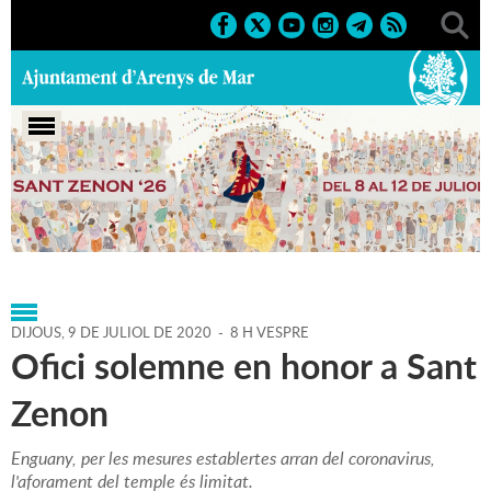
Portada
>
Regidories
>
Cultura
>
Festa Major Sant
Zenon
>
Agenda
>
09-07-2020
DIJOUS,
9
DE
JULIOL
DE
2020
-
8 H VESPRE
Ofici solemne en honor a Sant
Zenon
Enguany, per les mesures establertes arran del coronavirus,
l'aforament del temple és limitat.