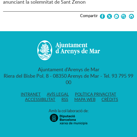
anunciant la solemnitat de Sant Zenon
Compartir
Ajuntament d'Arenys de Mar
Riera del Bisbe Pol, 8 - 08350 Arenys de Mar - Tel. 93 795 99
00
INTRANET
AVÍS LEGAL
POLÍTICA PRIVACITAT
ACCESSIBILITAT
RSS
MAPA WEB
CRÈDITS
Amb la col·laboració de: