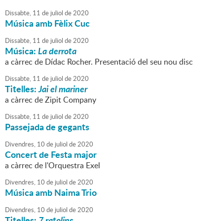
Dissabte,
11
de
juliol
de
2020
Música amb Fèlix Cuc
Dissabte,
11
de
juliol
de
2020
Música:
La derrota
a càrrec de Dídac Rocher. Presentació del seu nou disc
Dissabte,
11
de
juliol
de
2020
Titelles:
Jai el mariner
a càrrec de Zipit Company
Dissabte,
11
de
juliol
de
2020
Passejada de gegants
Divendres,
10
de
juliol
de
2020
Concert de Festa major
a càrrec de l'Orquestra Exel
Divendres,
10
de
juliol
de
2020
Música amb Naima Trio
Divendres,
10
de
juliol
de
2020
Titelles:
7 ratolins