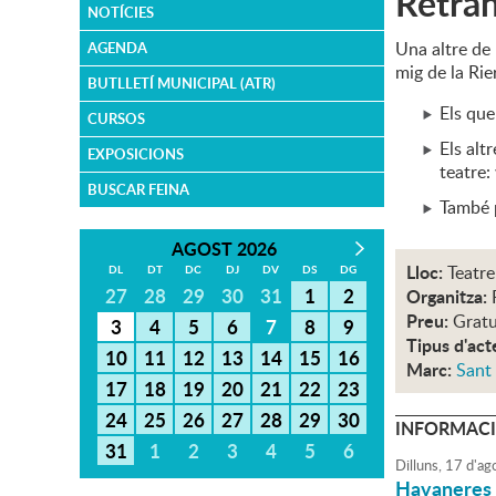
Retran
NOTÍCIES
Una altre de 
AGENDA
mig de la Rie
BUTLLETÍ MUNICIPAL (ATR)
Els que
CURSOS
Els alt
EXPOSICIONS
teatre:
BUSCAR FEINA
També 
AGOST 2026
Lloc:
Teatre
DL
DT
DC
DJ
DV
DS
DG
27
28
29
30
31
1
2
Organitza:
Preu:
Gratu
3
4
5
6
7
8
9
Tipus d'act
10
11
12
13
14
15
16
Marc:
Sant
17
18
19
20
21
22
23
24
25
26
27
28
29
30
INFORMACI
31
1
2
3
4
5
6
Dilluns,
17
d'
ag
Havaneres