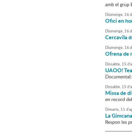
amb el grup 
Diumenge,
16
d
Ofici en ho
Diumenge,
16
d
Cercavila d
Diumenge,
16
d
Ofrena de m
Dissabte,
15
d'
UAOO! Teat
Documental
Dissabte,
15
d'
Missa de di
en record de
Dimarts,
11
d'
a
La Gimcana
Respon les p