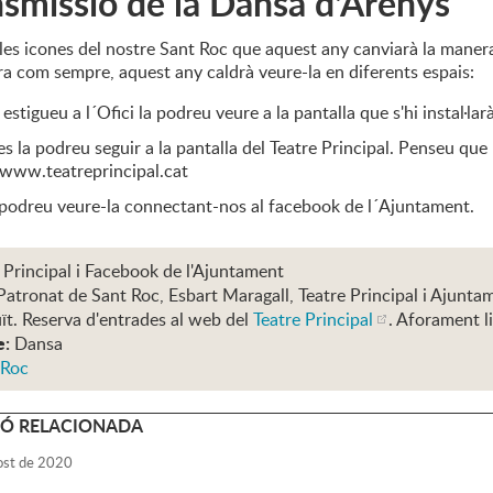
smissió de la Dansa d'Arenys
les icones del nostre Sant Roc que aquest any canviarà la manera
ra com sempre, aquest any caldrà veure-la en diferents espais:
 estigueu a l´Ofici la podreu veure a la pantalla que s'hi instal·larà
res la podreu seguir a la pantalla del Teatre Principal. Penseu que
 www.teatreprincipal.cat
podreu veure-la connectant-nos al facebook de l´Ajuntament.
 Principal i Facebook de l'Ajuntament
Patronat de Sant Roc, Esbart Maragall, Teatre Principal i Ajunt
ït. Reserva d'entrades al web del
Teatre Principal
. Aforament l
e:
Dansa
 Roc
Ó RELACIONADA
ost
de
2020