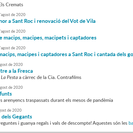
Els Cremats
'
agost
de
2020
nor a Sant Roc i renovació del Vot de Vila
'
agost
de
2020
e macips, macipes, macipets i captadores
'
agost
de
2020
acips, macipes i captadores a Sant Roc i cantada dels go
agost
de
2020
re a la Fresca
:
La Pesta
a càrrec de la Cia. Contrafilms
agost
de
2020
funts
ls arenyencs traspassats durant els mesos de pandèmia
gost
de
2020
 dels Gegants
reguntes i guanya regals i vals de descompte! Aquestes són les
b