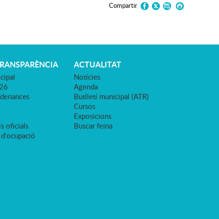
Compartir
TRANSPARÈNCIA
ACTUALITAT
cipal
Notícies
026
Agenda
rdenances
Butlletí municipal (ATR)
Cursos
Exposicions
s oficials
Buscar feina
 d'ocupació