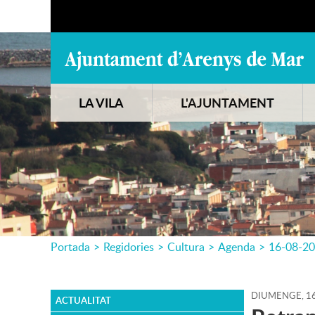
LA VILA
L'AJUNTAMENT
Portada
>
Regidories
>
Cultura
>
Agenda
>
16-08-2
DIUMENGE,
1
ACTUALITAT