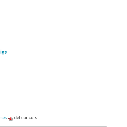
igs
ases
del concurs