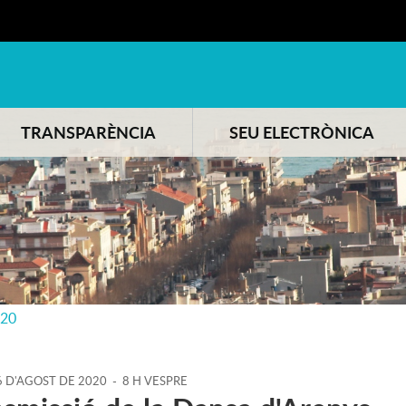
TRANSPARÈNCIA
SEU ELECTRÒNICA
020
6
D'
AGOST
DE
2020
-
8 H VESPRE