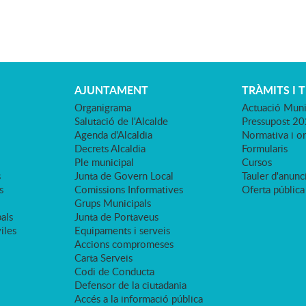
AJUNTAMENT
TRÀMITS I 
Organigrama
Actuació Muni
Salutació de l'Alcalde
Pressupost 2
Agenda d'Alcaldia
Normativa i o
Decrets Alcaldia
Formularis
Ple municipal
Cursos
s
Junta de Govern Local
Tauler d'anunci
s
Comissions Informatives
Oferta pública
Grups Municipals
als
Junta de Portaveus
viles
Equipaments i serveis
Accions compromeses
Carta Serveis
Codi de Conducta
Defensor de la ciutadania
Accés a la informació pública