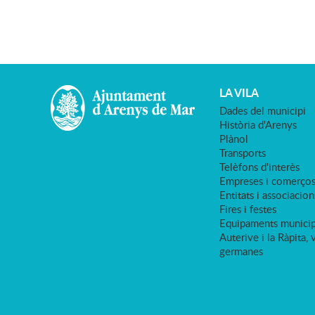
LA VILA
Dades del municipi
Història d'Arenys
Plànol
Transports
Telèfons d'interès
Empreses i comerço
Entitats i associacion
Fires i festes
Equipaments municip
Auterive i la Ràpita, 
germanes