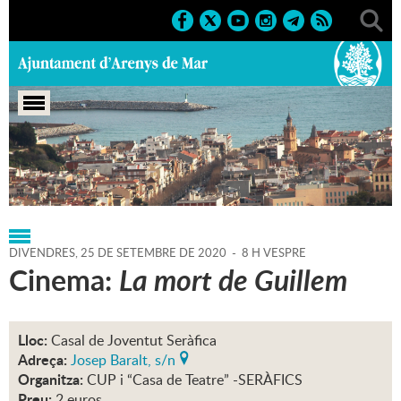
Portada
>
Regidories
>
Cultura
>
Agenda
>
25-09-2020
DIVENDRES,
25
DE
SETEMBRE
DE
2020
-
8 H VESPRE
Cinema:
La mort de Guillem
Lloc:
Casal de Joventut Seràfica
Adreça:
Josep Baralt, s/n
Organitza:
CUP i “Casa de Teatre” -SERÀFICS
Preu:
2 euros