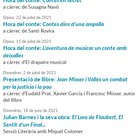
Hora del conte:
Contes en secret
a càrrec de Susagna Navó
Dijous,
22
de
juliol
de
2021
Hora del conte:
Contes dins d'una ampolla
a càrrec de Santi Rovira
Dijous,
15
de
juliol
de
2021
Hora del conte:
L'aventura de musicar un conte amb
deixalles
a càrrec d'El drapaire musical
Divendres,
2
de
juliol
de
2021
Presentació de llibre:
Joan Misser i Vallés un combat
per la justícia i la pau
a càrrec d'Eudald Prat, Xavier Garcia i Francesc Misser, autor
del llibre
Divendres,
18
de
juny
de
2021
Julian Barnes i la seva obra:
El Loro de Flaubert, El
Sentit d'un Final...
Sessió Literària amb Miquel Colomer