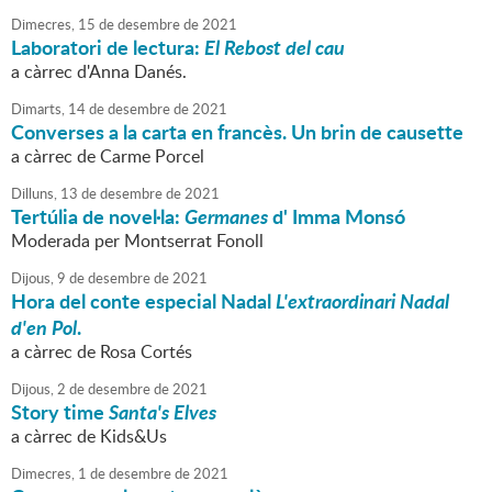
Dimecres,
15
de
desembre
de
2021
Laboratori de lectura:
El Rebost del cau
a càrrec d'Anna Danés.
Dimarts,
14
de
desembre
de
2021
Converses a la carta en francès. Un brin de causette
a càrrec de Carme Porcel
Dilluns,
13
de
desembre
de
2021
Tertúlia de novel·la:
Germanes
d' Imma Monsó
Moderada per Montserrat Fonoll
Dijous,
9
de
desembre
de
2021
Hora del conte especial Nadal
L'extraordinari Nadal
d'en Pol
.
a càrrec de Rosa Cortés
Dijous,
2
de
desembre
de
2021
Story time
Santa's Elves
a càrrec de Kids&Us
Dimecres,
1
de
desembre
de
2021