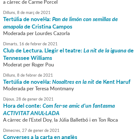
a càrrec de Carme Porcel
Dilluns,
8
de
març
de
2021
Tertúlia de novel·la:
Pan de limón con semillas de
amapola
de Cristina Campos
Moderada per Lourdes Cazorla
Dimarts,
16
de
febrer
de
2021
Club de Lectura. Llegir el teatre:
La nit de la iguana
de
Tennessee Williams
Moderat per Roger Pou
Dilluns,
8
de
febrer
de
2021
Tertúlia de novel·la:
Nosaltres en la nit
de Kent Haruf
Moderada per Teresa Montmany
Dijous,
28
de
gener
de
2021
Hora del conte:
Com fer-se amic d'un fantasma
ACTIVITAT ANUL·LADA
A càrrec de l'Estel Doy, la Júlia Balletbó i en Ton Roca
Dimecres,
27
de
gener
de
2021
Converses a la carta en anglès