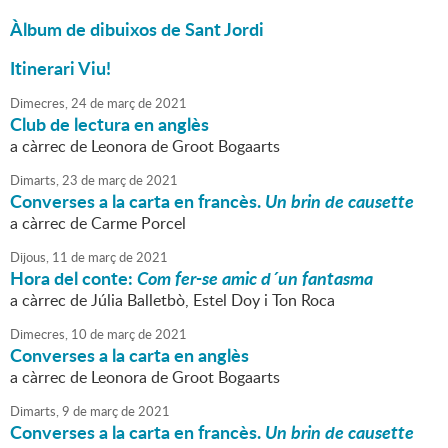
Àlbum de dibuixos de Sant Jordi
Itinerari Viu!
Dimecres,
24
de
març
de
2021
Club de lectura en anglès
a càrrec de Leonora de Groot Bogaarts
Dimarts,
23
de
març
de
2021
Converses a la carta en francès.
Un brin de causette
a càrrec de Carme Porcel
Dijous,
11
de
març
de
2021
Hora del conte:
Com fer-se amic d´un fantasma
a càrrec de Júlia Balletbò, Estel Doy i Ton Roca
Dimecres,
10
de
març
de
2021
Converses a la carta en anglès
a càrrec de Leonora de Groot Bogaarts
Dimarts,
9
de
març
de
2021
Converses a la carta en francès.
Un brin de causette