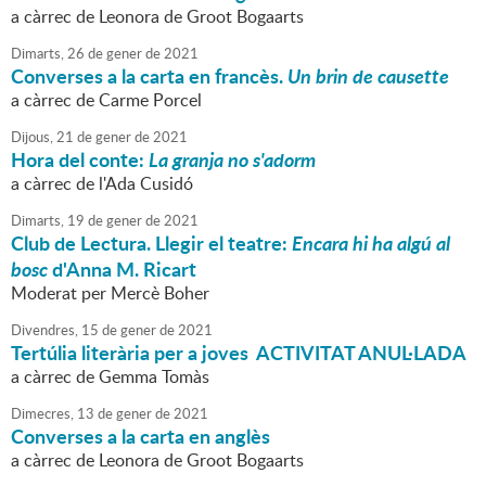
a càrrec de Leonora de Groot Bogaarts
Dimarts,
26
de
gener
de
2021
Converses a la carta en francès.
Un brin de causette
a càrrec de Carme Porcel
Dijous,
21
de
gener
de
2021
Hora del conte:
La granja no s'adorm
a càrrec de l'Ada Cusidó
Dimarts,
19
de
gener
de
2021
Club de Lectura. Llegir el teatre:
Encara hi ha algú al
bosc
d'Anna M. Ricart
Moderat per Mercè Boher
Divendres,
15
de
gener
de
2021
Tertúlia literària per a joves ACTIVITAT ANUL·LADA
a càrrec de Gemma Tomàs
Dimecres,
13
de
gener
de
2021
Converses a la carta en anglès
a càrrec de Leonora de Groot Bogaarts