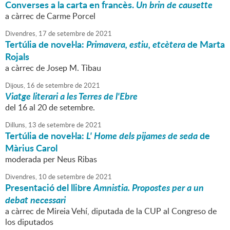
Converses a la carta en francès.
Un brin de causette
a càrrec de Carme Porcel
Divendres,
17
de
setembre
de
2021
Tertúlia de novel·la:
Primavera, estiu, etcètera
de Marta
Rojals
a càrrec de Josep M. Tibau
Dijous,
16
de
setembre
de
2021
Viatge literari a les Terres de l'Ebre
del 16 al 20 de setembre.
Dilluns,
13
de
setembre
de
2021
Tertúlia de novel·la:
L' Home dels pijames de seda
de
Màrius Carol
moderada per Neus Ribas
Divendres,
10
de
setembre
de
2021
Presentació del llibre
Amnistia. Propostes per a un
debat necessari
a càrrec de Mireia Vehí, diputada de la CUP al Congreso de
los diputados