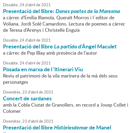
Dissabte,
24
d'
abril
de
2021
Presentació del llibre:
Dones poetes de la Maresma
a càrrec d'Emília Illamola, Queralt Morros i l´editor de
Voliana, Jordi Solé Camardons. Lectura de poemes a càrrec
de Teresa d'Arenys i Christelle Enguix
Dissabte,
24
d'
abril
de
2021
Presentació del llibre
La partida
d'Àngel Maculet
a càrrec de Pep Blay amb presència de l'autor
Dissabte,
24
d'
abril
de
2021
Posada en marxa de l´Itinerari Viu
Reviu el patrimoni de la vila marinera de la mà dels seus
personatges
Divendres,
23
d'
abril
de
2021
Concert de sardanes
amb la Cobla Ciutat de Granollers, en record a Josep Collet i
Colomer
Divendres,
23
d'
abril
de
2021
Presentació del llibre
Històriesdemar
de Manel