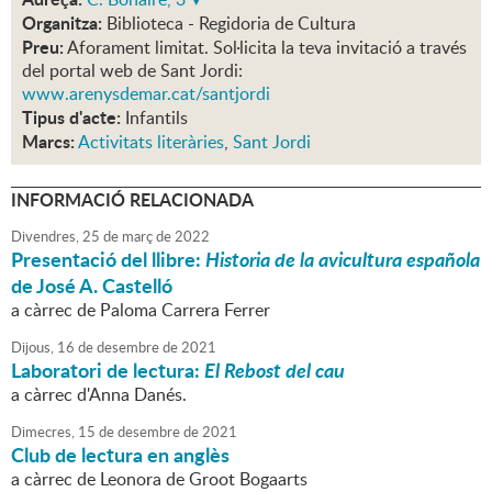
Organitza:
Biblioteca - Regidoria de Cultura
Preu:
Aforament limitat. Sol·licita la teva invitació a través
del portal web de Sant Jordi:
www.arenysdemar.cat/santjordi
Tipus d'acte:
Infantils
Marcs:
Activitats literàries
,
Sant Jordi
INFORMACIÓ RELACIONADA
Divendres,
25
de
març
de
2022
Presentació del llibre:
Historia de la avicultura española
de José A. Castelló
a càrrec de Paloma Carrera Ferrer
Dijous,
16
de
desembre
de
2021
Laboratori de lectura:
El Rebost del cau
a càrrec d'Anna Danés.
Dimecres,
15
de
desembre
de
2021
Club de lectura en anglès
a càrrec de Leonora de Groot Bogaarts