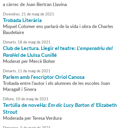
a càrrec de Joan Bertran Llavina
Divendres,
21
de
maig
de
2021
Trobada Literària
Miquel Colomer ens parlarà de la vida i obra de Charles
Baudelaire
Dimarts,
18
de
maig
de
2021
Club de Lectura. Llegir el teatre:
L'emperadriu del
Paral·lel
de Lluïsa Cunillé
Moderat per Mercè Boher
Dimarts,
11
de
maig
de
2021
Parlem amb l'escriptor Oriol Canosa
Trobada entre l'autor i els alumnes de les escoles Joan
Maragall i Sinera
Dilluns,
10
de
maig
de
2021
Tertúlia de novel·la:
Em dic Lucy Barton
d' Elizabeth
Strout
Moderada per Teresa Verdura
Dimecres,
5
de
maig
de
2021