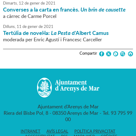
Dimarts,
12
de
gener
de
2021
Converses a la carta en francès.
Un brin de causette
a càrrec de Carme Porcel
Dilluns,
11
de
gener
de
2021
Tertúlia de novel·la:
La Pesta
d'Albert Camus
moderada per Enric Agustí i Francesc Carceller
Compartir
Ajuntament d'Arenys de Mar
Riera del Bisbe Pol, 8 - 08350 Arenys de Mar - Tel. 93 795 99
00
INTRANET
AVÍS LEGAL
POLÍTICA PRIVACITAT