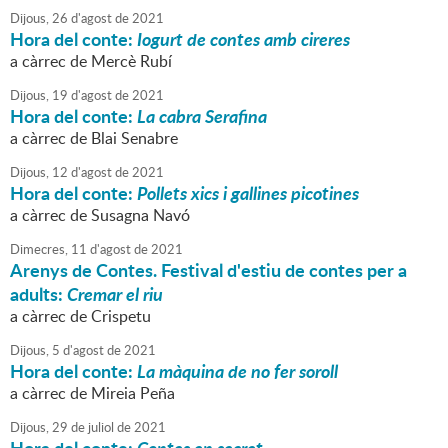
Dijous,
26
d'
agost
de
2021
Hora del conte:
Iogurt de contes amb cireres
a càrrec de Mercè Rubí
Dijous,
19
d'
agost
de
2021
Hora del conte:
La cabra Serafina
a càrrec de Blai Senabre
Dijous,
12
d'
agost
de
2021
Hora del conte:
Pollets xics i gallines picotines
a càrrec de Susagna Navó
Dimecres,
11
d'
agost
de
2021
Arenys de Contes. Festival d'estiu de contes per a
adults:
Cremar el riu
a càrrec de Crispetu
Dijous,
5
d'
agost
de
2021
Hora del conte:
La màquina de no fer soroll
a càrrec de Mireia Peña
Dijous,
29
de
juliol
de
2021