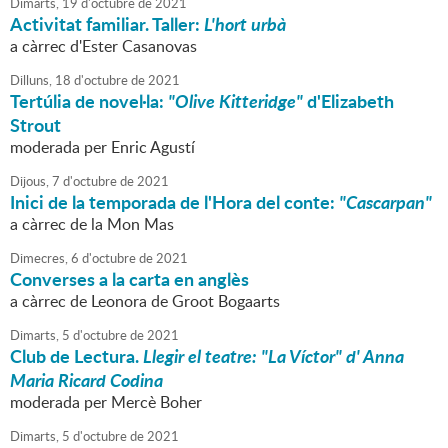
Dimarts,
19
d'
octubre
de
2021
Activitat familiar. Taller:
L'hort urbà
a càrrec d'Ester Casanovas
Dilluns,
18
d'
octubre
de
2021
Tertúlia de novel·la:
"Olive Kitteridge"
d'Elizabeth
Strout
moderada per Enric Agustí
Dijous,
7
d'
octubre
de
2021
Inici de la temporada de l'Hora del conte:
"Cascarpan"
a càrrec de la Mon Mas
Dimecres,
6
d'
octubre
de
2021
Converses a la carta en anglès
a càrrec de Leonora de Groot Bogaarts
Dimarts,
5
d'
octubre
de
2021
Club de Lectura.
Llegir el teatre: "La Víctor" d' Anna
Maria Ricard Codina
moderada per Mercè Boher
Dimarts,
5
d'
octubre
de
2021