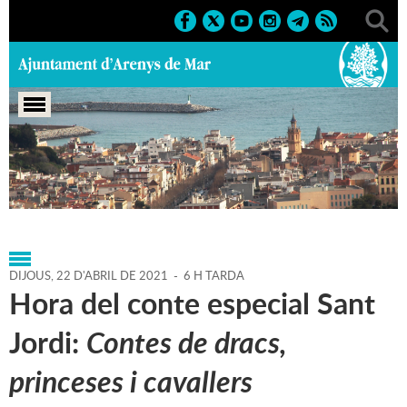
Portada
>
Agenda
>
22-04-
2021
>
Marcs
>
Culturals
>
2021
>
Activitats literàries
DIJOUS,
22
D'
ABRIL
DE
2021
-
6 H TARDA
Hora del conte especial Sant
Jordi:
Contes de dracs,
princeses i cavallers