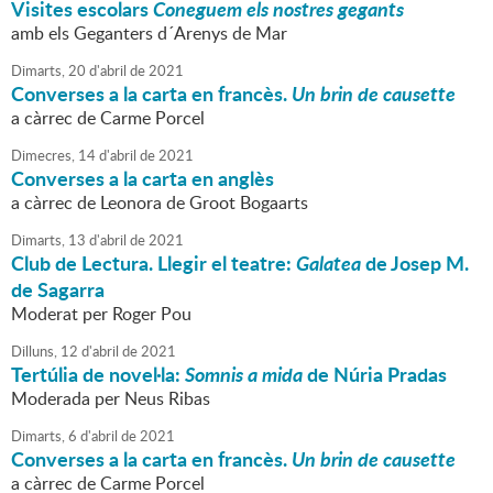
Visites escolars
Coneguem els nostres gegants
amb els Geganters d´Arenys de Mar
Dimarts,
20
d'
abril
de
2021
Converses a la carta en francès.
Un brin de causette
a càrrec de Carme Porcel
Dimecres,
14
d'
abril
de
2021
Converses a la carta en anglès
a càrrec de Leonora de Groot Bogaarts
Dimarts,
13
d'
abril
de
2021
Club de Lectura. Llegir el teatre:
Galatea
de Josep M.
de Sagarra
Moderat per Roger Pou
Dilluns,
12
d'
abril
de
2021
Tertúlia de novel·la:
Somnis a mida
de Núria Pradas
Moderada per Neus Ribas
Dimarts,
6
d'
abril
de
2021
Converses a la carta en francès.
Un brin de causette
a càrrec de Carme Porcel