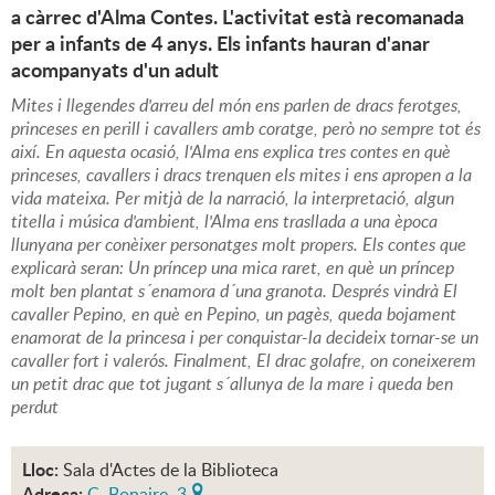
a càrrec d'Alma Contes. L'activitat està recomanada
per a infants de 4 anys. Els infants hauran d'anar
acompanyats d'un adult
Mites i llegendes d'arreu del món ens parlen de dracs ferotges,
princeses en perill i cavallers amb coratge, però no sempre tot és
així. En aquesta ocasió, l'Alma ens explica tres contes en què
princeses, cavallers i dracs trenquen els mites i ens apropen a la
vida mateixa. Per mitjà de la narració, la interpretació, algun
titella i música d'ambient, l'Alma ens trasllada a una època
llunyana per conèixer personatges molt propers. Els contes que
explicarà seran: Un príncep una mica raret, en què un príncep
molt ben plantat s´enamora d´una granota. Després vindrà El
cavaller Pepino, en què en Pepino, un pagès, queda bojament
enamorat de la princesa i per conquistar-la decideix tornar-se un
cavaller fort i valerós. Finalment, El drac golafre, on coneixerem
un petit drac que tot jugant s´allunya de la mare i queda ben
perdut
Lloc:
Sala d'Actes de la Biblioteca
Adreça:
C. Bonaire, 3