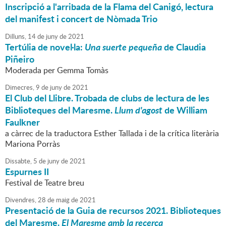
Inscripció a l'arribada de la Flama del Canigó, lectura
del manifest i concert de Nòmada Trio
Dilluns,
14
de
juny
de
2021
Tertúlia de novel·la:
Una suerte pequeña
de Claudia
Piñeiro
Moderada per Gemma Tomàs
Dimecres,
9
de
juny
de
2021
El Club del Llibre. Trobada de clubs de lectura de les
Biblioteques del Maresme.
Llum d'agost
de William
Faulkner
a càrrec de la traductora Esther Tallada i de la crítica literària
Mariona Porràs
Dissabte,
5
de
juny
de
2021
Espurnes II
Festival de Teatre breu
Divendres,
28
de
maig
de
2021
Presentació de la Guia de recursos 2021. Biblioteques
del Maresme.
El Maresme amb la recerca