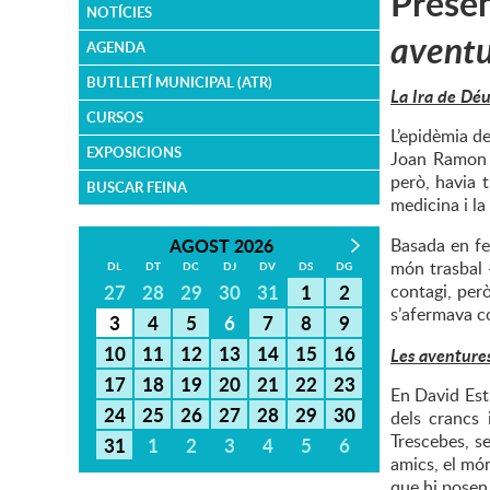
Presen
NOTÍCIES
aventu
AGENDA
BUTLLETÍ MUNICIPAL (ATR)
La Ira de Dé
CURSOS
L’epidèmia de
EXPOSICIONS
Joan Ramon M
però, havia 
BUSCAR FEINA
medicina i la
AGOST 2026
Basada en fe
món trasbal -
DL
DT
DC
DJ
DV
DS
DG
27
28
29
30
31
1
2
contagi, però
s’afermava co
3
4
5
6
7
8
9
10
11
12
13
14
15
16
Les aventure
17
18
19
20
21
22
23
En David Estr
24
25
26
27
28
29
30
dels crancs 
Trescebes, s
31
1
2
3
4
5
6
amics, el món
que hi posen