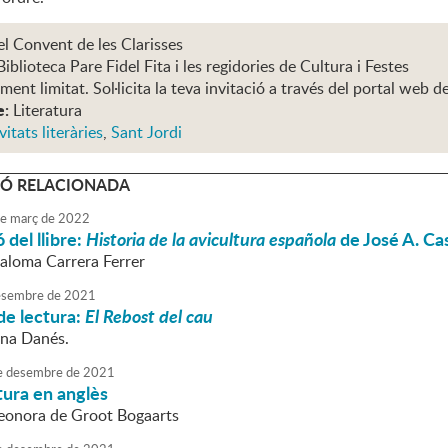
el Convent de les Clarisses
Biblioteca Pare Fidel Fita i les regidories de Cultura i Festes
ent limitat. Sol·licita la teva invitació a través del portal web d
e:
Literatura
vitats literàries
,
Sant Jordi
Ó RELACIONADA
e
març
de
2022
 del llibre:
Historia de la avicultura española
de José A. Cas
Paloma Carrera Ferrer
sembre
de
2021
de lectura:
El Rebost del cau
nna Danés.
e
desembre
de
2021
tura en anglès
Leonora de Groot Bogaarts