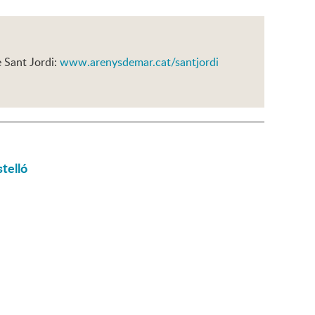
e Sant Jordi:
www.arenysdemar.cat/santjordi
telló