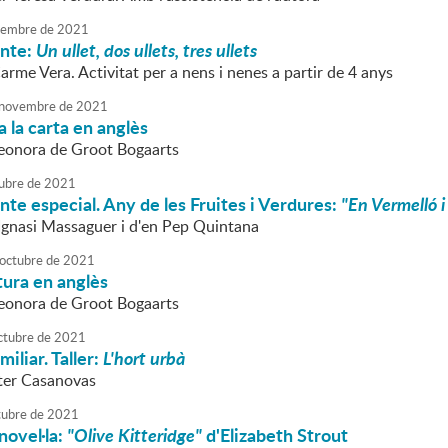
embre
de
2021
onte:
Un ullet, dos ullets, tres ullets
arme Vera. Activitat per a nens i nenes a partir de 4 anys
novembre
de
2021
 la carta en anglès
Leonora de Groot Bogaarts
ubre
de
2021
nte especial. Any de les Fruites i Verdures:
"En Vermelló i
'Ignasi Massaguer i d'en Pep Quintana
octubre
de
2021
tura en anglès
Leonora de Groot Bogaarts
ctubre
de
2021
miliar. Taller:
L'hort urbà
ster Casanovas
tubre
de
2021
novel·la:
"Olive Kitteridge"
d'Elizabeth Strout