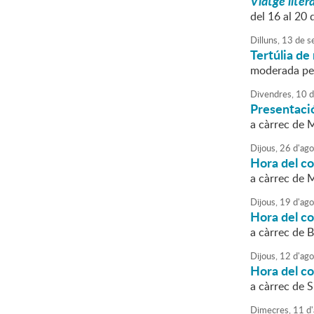
Viatge litera
del 16 al 20 
Dilluns,
13
de
s
Tertúlia de 
moderada pe
Divendres,
10
d
Presentació
a càrrec de 
Dijous,
26
d'
ago
Hora del c
a càrrec de 
Dijous,
19
d'
ago
Hora del c
a càrrec de B
Dijous,
12
d'
ago
Hora del c
a càrrec de 
Dimecres,
11
d'