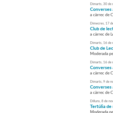
Dimarts,
30
de
Converses a
a càrrec de 
Dimecres,
17
d
Club de lec
a càrrec de 
Dimarts,
16
de
Club de Lec
Moderada pe
Dimarts,
16
de
Converses a
a càrrec de 
Dimarts,
9
de
n
Converses a
a càrrec de 
Dilluns,
8
de
no
Tertúlia de 
Moderada per