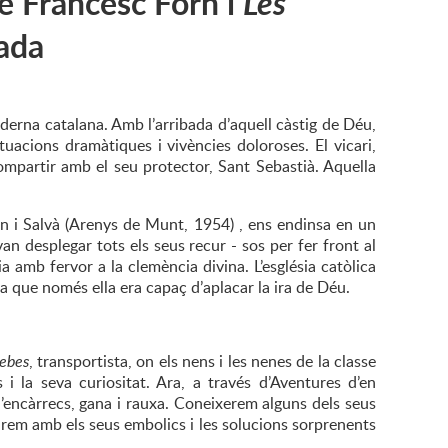
e Francesc Forn i
Les
ada
derna catalana. Amb l’arribada d’aquell càstig de Déu,
uacions dramàtiques i vivències doloroses. El vicari,
ompartir amb el seu protector, Sant Sebastià. Aquella
rn i Salvà (Arenys de Munt, 1954) , ens endinsa en un
van desplegar tots els seus recur - sos per fer front al
 amb fervor a la clemència divina. L’església catòlica
ja que només ella era capaç d’aplacar la ira de Déu.
cebes
, transportista, on els nens i les nenes de la classe
 i la seva curiositat. Ara, a través d’Aventures d’en
’encàrrecs, gana i rauxa. Coneixerem alguns dels seus
urem amb els seus embolics i les solucions sorprenents