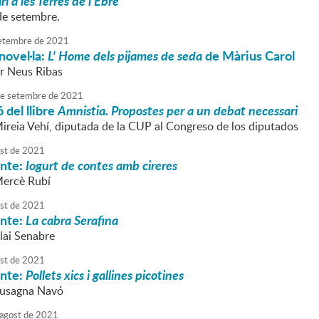
ri a les Terres de l'Ebre
de setembre.
etembre
de
2021
novel·la:
L' Home dels pijames de seda
de Màrius Carol
r Neus Ribas
e
setembre
de
2021
 del llibre
Amnistia. Propostes per a un debat necessari
Mireia Vehí, diputada de la CUP al Congreso de los diputados
st
de
2021
onte:
Iogurt de contes amb cireres
Mercè Rubí
st
de
2021
onte:
La cabra Serafina
lai Senabre
st
de
2021
onte:
Pollets xics i gallines picotines
Susagna Navó
agost
de
2021