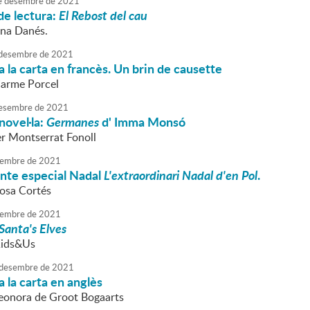
e
desembre
de
2021
de lectura:
El Rebost del cau
nna Danés.
desembre
de
2021
 la carta en francès. Un brin de causette
Carme Porcel
esembre
de
2021
novel·la:
Germanes
d' Imma Monsó
r Montserrat Fonoll
embre
de
2021
onte especial Nadal
L'extraordinari Nadal d'en Pol
.
Rosa Cortés
embre
de
2021
Santa's Elves
Kids&Us
desembre
de
2021
 la carta en anglès
Leonora de Groot Bogaarts