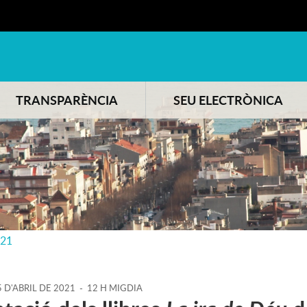
TRANSPARÈNCIA
SEU ELECTRÒNICA
021
5
D'
ABRIL
DE
2021
-
12 H MIGDIA