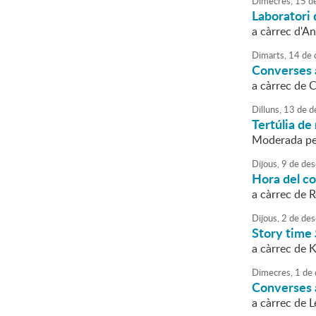
Dimecres,
15
d
Laboratori 
a càrrec d'A
Dimarts,
14
de
Converses a
a càrrec de 
Dilluns,
13
de
d
Tertúlia de 
Moderada pe
Dijous,
9
de
des
Hora del c
a càrrec de 
Dijous,
2
de
des
Story time
a càrrec de 
Dimecres,
1
de
Converses a
a càrrec de 