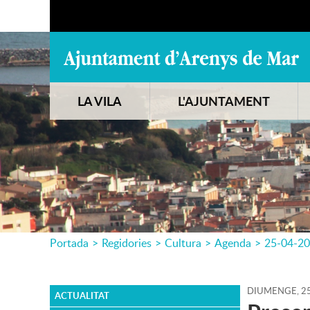
LA VILA
L'AJUNTAMENT
Portada
>
Regidories
>
Cultura
>
Agenda
>
25-04-2
DIUMENGE,
2
ACTUALITAT