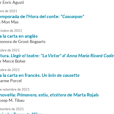
 Enric Agustí
bre
de
2021
 temporada de l'Hora del conte:
"Cascarpan"
la Mon Mas
ctubre
de
2021
 la carta en anglès
Leonora de Groot Bogaarts
tubre
de
2021
ctura.
Llegir el teatre: "La Víctor" d' Anna Maria Ricard Codi
r Mercè Boher
tubre
de
2021
 la carta en francès.
Un brin de causette
Carme Porcel
e
setembre
de
2021
novel·la:
Primavera, estiu, etcètera
de Marta Rojals
Josep M. Tibau
tembre
de
2021