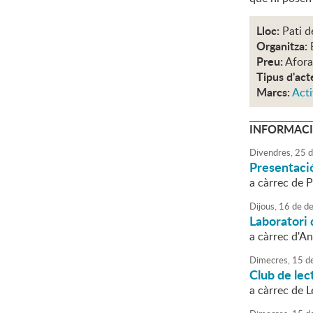
Lloc:
Pati d
Organitza:
Preu:
Aforam
Tipus d'act
Marcs:
Acti
INFORMACI
Divendres,
25
d
Presentació
a càrrec de 
Dijous,
16
de
de
Laboratori 
a càrrec d'A
Dimecres,
15
d
Club de lec
a càrrec de 