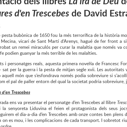
tació dels llibres
La ira de Déu
d
res d'en Trescebes
de David Estr
u
 pesta bubònica de 1650 fou la més terrorífica de la història mo
ecina, vicari de Sant Martí d’Arenys, hagué de fer front a sit
trobat un remei miraculós per curar la malaltia que només va c
 fe podien guanyar la més terrible de les malalties.
ts i personatges reals, aquesta primera novel·la de Francesc Fo
 sat per la guerra i la pesta de mitjan segle xvii. Les autoritats 
 aquell món que s’esfondrava només podia sobreviure si s’acollia
m el pal de paller entorn del qual la societat podria sobreviure, 
s d'en Trescebes
ada ens va presentar el personatge d’en Trescebes al llibre
Tres
i la senyoreta Liduvina el feien el protagonista dels seus jocs
eguirem el dia-a-dia d’en Trescebes amb onze contes ben plens d
 on es mou, i les complicacions de cada transport. I sobretot ri
 ordre.