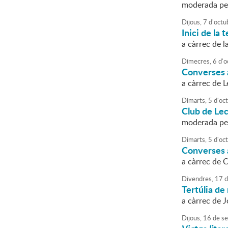
moderada per
Dijous,
7
d'
octu
Inici de la
a càrrec de 
Dimecres,
6
d'
o
Converses a
a càrrec de 
Dimarts,
5
d'
oc
Club de Le
moderada pe
Dimarts,
5
d'
oc
Converses a
a càrrec de 
Divendres,
17
d
Tertúlia de 
a càrrec de 
Dijous,
16
de
se