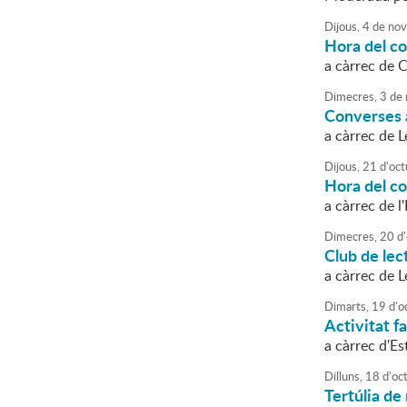
Dijous,
4
de
nov
Hora del c
a càrrec de C
Dimecres,
3
de
Converses a
a càrrec de 
Dijous,
21
d'
oct
Hora del co
a càrrec de l
Dimecres,
20
d'
Club de lec
a càrrec de 
Dimarts,
19
d'
o
Activitat fa
a càrrec d'E
Dilluns,
18
d'
oc
Tertúlia de 