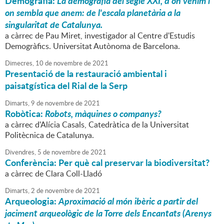
Demografia:
La demografia del segle XXI, d'on venim i
on sembla que anem: de l'escala planetària a la
singularitat de Catalunya.
a càrrec de Pau Miret, investigador al Centre d'Estudis
Demogràfics. Universitat Autònoma de Barcelona.
Dimecres,
10
de
novembre
de
2021
Presentació de la restauració ambiental i
paisatgística del Rial de la Serp
Dimarts,
9
de
novembre
de
2021
Robòtica:
Robots, màquines o companys?
a càrrec d'Alícia Casals, Catedràtica de la Universitat
Politècnica de Catalunya.
Divendres,
5
de
novembre
de
2021
Conferència: Per què cal preservar la biodiversitat?
a càrrec de Clara Coll-Lladó
Dimarts,
2
de
novembre
de
2021
Arqueologia:
Aproximació al món ibèric a partir del
jaciment arqueològic de la Torre dels Encantats (Arenys