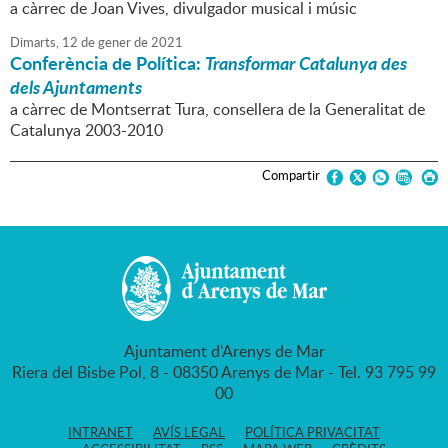
a càrrec de Joan Vives, divulgador musical i músic
Dimarts,
12
de
gener
de
2021
Conferència de Política:
Transformar Catalunya des
dels Ajuntaments
a càrrec de Montserrat Tura, consellera de la Generalitat de
Catalunya 2003-2010
Compartir
Ajuntament d'Arenys de Mar
Riera del Bisbe Pol, 8 - 08350 Arenys de Mar - Tel. 93 795 99
00
INTRANET
AVÍS LEGAL
POLÍTICA PRIVACITAT