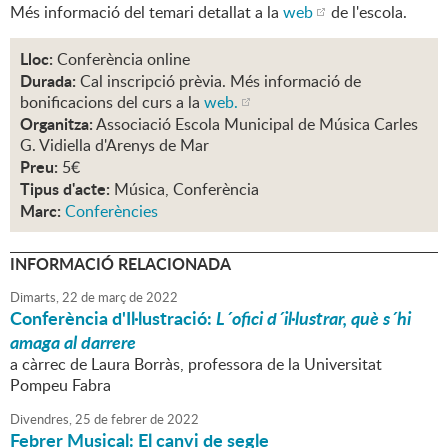
Més informació del temari detallat a la
web
de l'escola.
Lloc:
Conferència online
Durada:
Cal inscripció prèvia. Més informació de
bonificacions del curs a la
web.
Organitza:
Associació Escola Municipal de Música Carles
G. Vidiella d'Arenys de Mar
Preu:
5€
Tipus d'acte:
Música, Conferència
Marc:
Conferències
INFORMACIÓ RELACIONADA
Dimarts,
22
de
març
de
2022
Conferència d'Il·lustració:
L´ofici d´il·lustrar, què s´hi
amaga al darrere
a càrrec de Laura Borràs, professora de la Universitat
Pompeu Fabra
Divendres,
25
de
febrer
de
2022
Febrer Musical: El canvi de segle