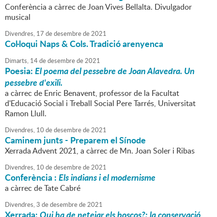
Conferència a càrrec de Joan Vives Bellalta. Divulgador
musical
Divendres,
17
de
desembre
de
2021
Col·loqui Naps & Cols. Tradició arenyenca
Dimarts,
14
de
desembre
de
2021
Poesia:
El poema del pessebre de Joan Alavedra. Un
pessebre d'exili.
a càrrec de Enric Benavent, professor de la Facultat
d'Educació Social i Treball Social Pere Tarrés, Universitat
Ramon Llull.
Divendres,
10
de
desembre
de
2021
Caminem junts - Preparem el Sínode
Xerrada Advent 2021, a càrrec de Mn. Joan Soler i Ribas
Divendres,
10
de
desembre
de
2021
Conferència :
Els indians i el modernisme
a càrrec de Tate Cabré
Divendres,
3
de
desembre
de
2021
Xerrada:
Qui ha de netejar els boscos?: la conservació