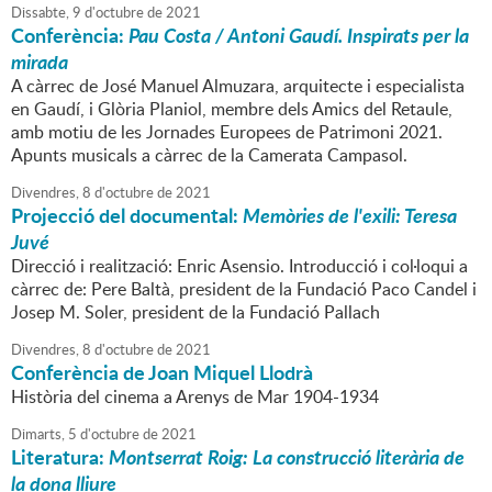
Dissabte,
9
d'
octubre
de
2021
Conferència:
Pau Costa / Antoni Gaudí. Inspirats per la
mirada
A càrrec de José Manuel Almuzara, arquitecte i especialista
en Gaudí, i Glòria Planiol, membre dels Amics del Retaule,
amb motiu de les Jornades Europees de Patrimoni 2021.
Apunts musicals a càrrec de la Camerata Campasol.
Divendres,
8
d'
octubre
de
2021
Projecció del documental:
Memòries de l'exili: Teresa
Juvé
Direcció i realització: Enric Asensio. Introducció i col·loqui a
càrrec de: Pere Baltà, president de la Fundació Paco Candel i
Josep M. Soler, president de la Fundació Pallach
Divendres,
8
d'
octubre
de
2021
Conferència de Joan Miquel Llodrà
Història del cinema a Arenys de Mar 1904-1934
Dimarts,
5
d'
octubre
de
2021
Literatura:
Montserrat Roig: La construcció literària de
la dona lliure