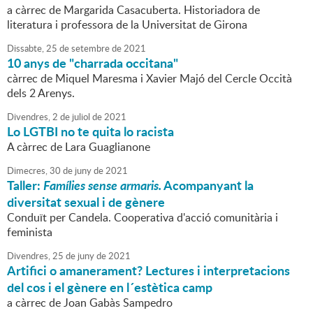
a càrrec de Margarida Casacuberta. Historiadora de
literatura i professora de la Universitat de Girona
Dissabte,
25
de
setembre
de
2021
10 anys de "charrada occitana"
càrrec de Miquel Maresma i Xavier Majó del Cercle Occità
dels 2 Arenys.
Divendres,
2
de
juliol
de
2021
Lo LGTBI no te quita lo racista
A càrrec de Lara Guaglianone
Dimecres,
30
de
juny
de
2021
Taller:
Famílies sense armaris.
Acompanyant la
diversitat sexual i de gènere
Conduït per Candela. Cooperativa d'acció comunitària i
feminista
Divendres,
25
de
juny
de
2021
Artifici o amanerament? Lectures i interpretacions
del cos i el gènere en l´estètica camp
a càrrec de Joan Gabàs Sampedro