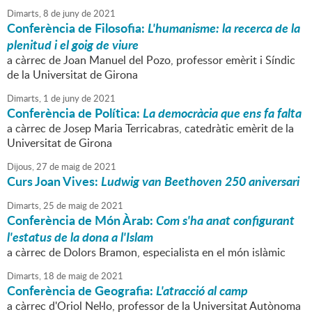
Dimarts,
8
de
juny
de
2021
Conferència de Filosofia:
L'humanisme: la recerca de la
plenitud i el goig de viure
a càrrec de Joan Manuel del Pozo, professor emèrit i Síndic
de la Universitat de Girona
Dimarts,
1
de
juny
de
2021
Conferència de Política:
La democràcia que ens fa falta
a càrrec de Josep Maria Terricabras, catedràtic emèrit de la
Universitat de Girona
Dijous,
27
de
maig
de
2021
Curs Joan Vives:
Ludwig van Beethoven 250 aniversari
Dimarts,
25
de
maig
de
2021
Conferència de Món Àrab:
Com s'ha anat configurant
l'estatus de la dona a l'Islam
a càrrec de Dolors Bramon, especialista en el món islàmic
Dimarts,
18
de
maig
de
2021
Conferència de Geografia:
L'atracció al camp
a càrrec d'Oriol Nel·lo, professor de la Universitat Autònoma