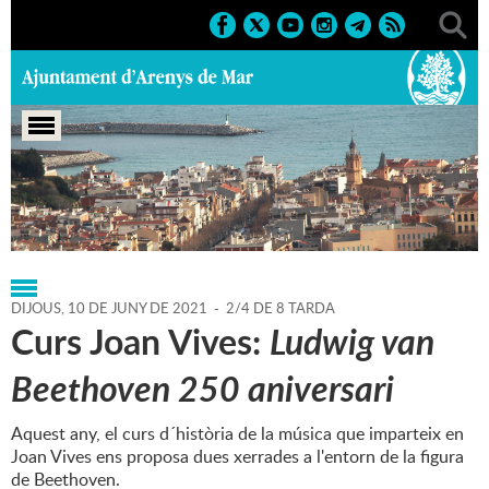
Portada
>
Regidories
>
Cultura
>
Agenda
>
10-06-2021
DIJOUS,
10
DE
JUNY
DE
2021
-
2/4 DE 8 TARDA
Curs Joan Vives:
Ludwig van
Beethoven 250 aniversari
Aquest any, el curs d´història de la música que imparteix en
Joan Vives ens proposa dues xerrades a l'entorn de la figura
de Beethoven.