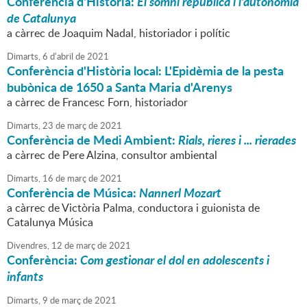
Conferència d'Història:
El somni republicà i l'autonomia
de Catalunya
a càrrec de Joaquim Nadal, historiador i polític
Dimarts,
6
d'
abril
de
2021
Conferència d'Història local: L'Epidèmia de la pesta
bubònica de 1650 a Santa Maria d'Arenys
a càrrec de Francesc Forn, historiador
Dimarts,
23
de
març
de
2021
Conferència de Medi Ambient:
Rials, rieres i ... rierades
a càrrec de Pere Alzina, consultor ambiental
Dimarts,
16
de
març
de
2021
Conferència de Música:
Nannerl Mozart
a càrrec de Victòria Palma, conductora i guionista de
Catalunya Música
Divendres,
12
de
març
de
2021
Conferència:
Com gestionar el dol en adolescents i
infants
Dimarts,
9
de
març
de
2021