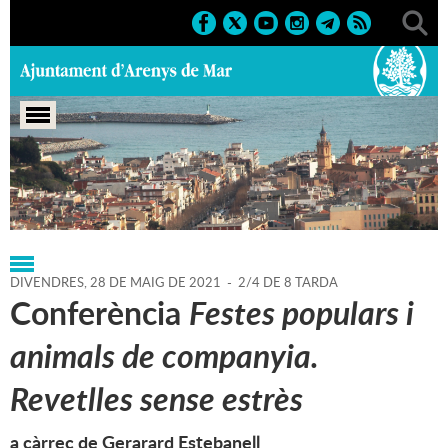
Portada
>
Regidories
>
Cultura
>
Agenda
>
28-05-2021
DIVENDRES,
28
DE
MAIG
DE
2021
-
2/4 DE 8 TARDA
Conferència
Festes populars i
animals de companyia.
Revetlles sense estrès
a càrrec de Gerarard Estebanell