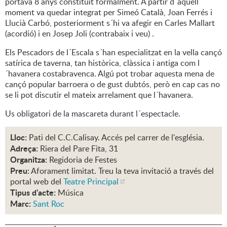
portava 8 anys constituït formalment. A partir d´aquell
moment va quedar integrat per Simeó Català, Joan Ferrés i
Llucià Carbó, posteriorment s´hi va afegir en Carles Mallart
(acordió) i en Josep Joli (contrabaix i veu) .
Els Pescadors de l´Escala s´han especialitzat en la vella cançó
satírica de taverna, tan històrica, clàssica i antiga com l
´havanera costabravenca. Algú pot trobar aquesta mena de
cançó popular barroera o de gust dubtós, però en cap cas no
se li pot discutir el mateix arrelament que l´havanera.
Us obligatori de la mascareta durant l´espectacle.
Lloc:
Pati del C.C.Calisay. Accés pel carrer de l'església.
Adreça:
Riera del Pare Fita, 31
Organitza:
Regidoria de Festes
Preu:
Aforament limitat. Treu la teva invitació a través del
portal web del
Teatre Principal
Tipus d'acte:
Música
Marc:
Sant Roc