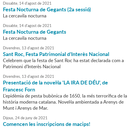
Dissabte,
14
d'
agost
de
2021
Festa Nocturna de Gegants (2a sessió)
La cercavila nocturna
Dissabte,
14
d'
agost
de
2021
Festa Nocturna de Gegants
La cercavila nocturna
Divendres,
13
d'
agost
de
2021
Sant Roc, Festa Patrimonial d'Interès Nacional
Celebrem que la festa de Sant Roc ha estat declarada com a
Patrimoni d'Interès Nacional
Divendres,
13
d'
agost
de
2021
Presentació de la novel·la 'LA IRA DE DÉU', de
Francesc Forn
L'epidèmia de pesta bubònica de 1650, la més terrorífica de la
història moderna catalana. Novel·la ambientada a Arenys de
Munt i Arenys de Mar.
Dijous,
24
de
juny
de
2021
Comencen les inscripcions de macips!