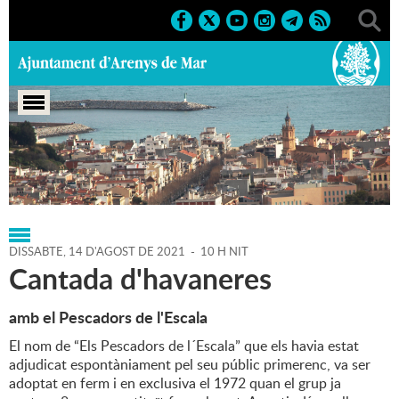
Portada
>
Regidories
>
Cultura
>
Agenda
>
14-08-2021
DISSABTE,
14
D'
AGOST
DE
2021
-
10 H NIT
Cantada d'havaneres
amb el Pescadors de l'Escala
El nom de “Els Pescadors de l´Escala” que els havia estat
adjudicat espontàniament pel seu públic primerenc, va ser
adoptat en ferm i en exclusiva el 1972 quan el grup ja