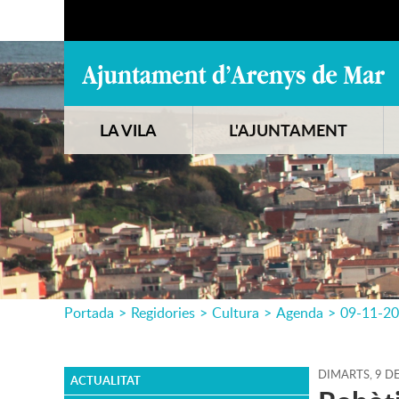
LA VILA
L'AJUNTAMENT
Portada
>
Regidories
>
Cultura
>
Agenda
>
09-11-2
DIMARTS,
9
D
ACTUALITAT