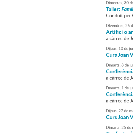
Dimecres,
30
d
Taller:
Famíl
Conduït per 
Divendres,
25
d
Artifici o 
a càrrec de
Dijous,
10
de
ju
Curs Joan 
Dimarts,
8
de
ju
Conferència
a càrrec de J
Dimarts,
1
de
ju
Conferència
a càrrec de J
Dijous,
27
de
ma
Curs Joan 
Dimarts,
25
de