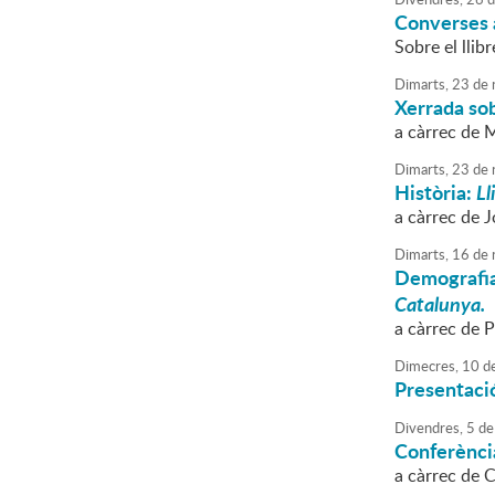
Converses 
Sobre el llib
Dimarts,
23
de
Xerrada sob
a càrrec de 
Dimarts,
23
de
Història:
Ll
a càrrec de J
Dimarts,
16
de
Demografi
Catalunya.
a càrrec de 
Dimecres,
10
d
Presentació
Divendres,
5
de
Conferència
a càrrec de C