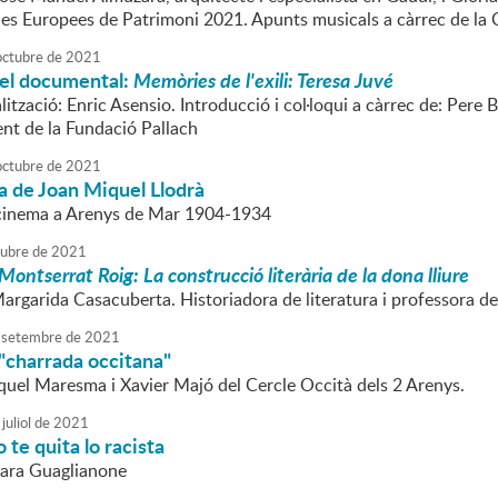
des Europees de Patrimoni 2021. Apunts musicals a càrrec de l
octubre
de
2021
del documental:
Memòries de l'exili: Teresa Juvé
alització: Enric Asensio. Introducció i col·loqui a càrrec de: Per
ent de la Fundació Pallach
octubre
de
2021
a de Joan Miquel Llodrà
 cinema a Arenys de Mar 1904-1934
tubre
de
2021
Montserrat Roig: La construcció literària de la dona lliure
argarida Casacuberta. Historiadora de literatura i professora de
setembre
de
2021
"charrada occitana"
quel Maresma i Xavier Majó del Cercle Occità dels 2 Arenys.
juliol
de
2021
 te quita lo racista
Lara Guaglianone