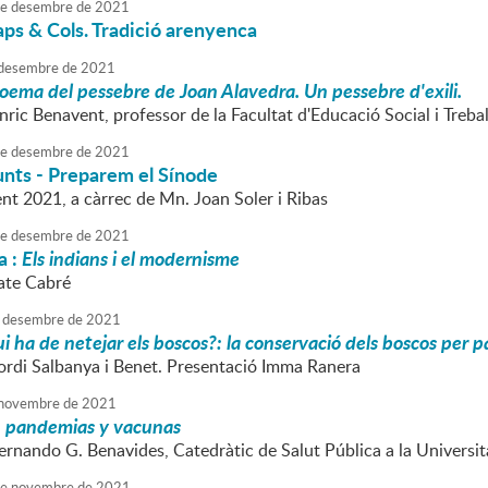
e
desembre
de
2021
aps & Cols. Tradició arenyenca
desembre
de
2021
poema del pessebre de Joan Alavedra. Un pessebre d'exili.
nric Benavent, professor de la Facultat d'Educació Social i Trebal
e
desembre
de
2021
nts - Preparem el Sínode
nt 2021, a càrrec de Mn. Joan Soler i Ribas
e
desembre
de
2021
a :
Els indians i el modernisme
Tate Cabré
desembre
de
2021
i ha de netejar els boscos?: la conservació dels boscos per pa
Jordi Salbanya i Benet. Presentació Imma Ranera
novembre
de
2021
, pandemias y vacunas
Fernando G. Benavides, Catedràtic de Salut Pública a la Univers
e
novembre
de
2021