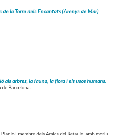
c de la Torre dels Encantats (Arenys de Mar)
ls arbres, la fauna, la flora i els usos humans.
a de Barcelona.
ia Planiol, membre dels Amics del Retaule, amb motiu