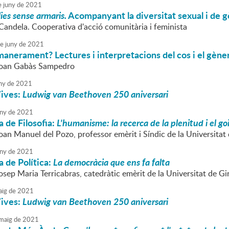
e
juny
de
2021
ies sense armaris.
Acompanyant la diversitat sexual i de 
Candela. Cooperativa d'acció comunitària i feminista
e
juny
de
2021
amanerament? Lectures i interpretacions del cos i el gène
 Joan Gabàs Sampedro
ny
de
2021
Vives:
Ludwig van Beethoven 250 aniversari
ny
de
2021
 de Filosofia:
L'humanisme: la recerca de la plenitud i el go
oan Manuel del Pozo, professor emèrit i Síndic de la Universitat
ny
de
2021
 de Política:
La democràcia que ens fa falta
osep Maria Terricabras, catedràtic emèrit de la Universitat de G
ig
de
2021
Vives:
Ludwig van Beethoven 250 aniversari
maig
de
2021