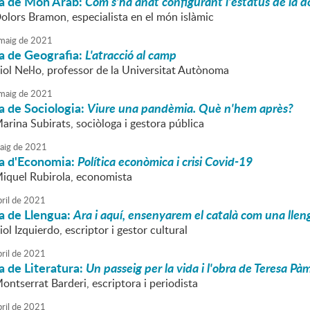
a de Món Àrab:
Com s'ha anat configurant l'estatus de la do
Dolors Bramon, especialista en el món islàmic
maig
de
2021
a de Geografia:
L'atracció al camp
iol Nel·lo, professor de la Universitat Autònoma
maig
de
2021
a de Sociologia:
Viure una pandèmia. Què n'hem après?
arina Subirats, sociòloga i gestora pública
aig
de
2021
a d'Economia:
Política econòmica i crisi Covid-19
Miquel Rubirola, economista
ril
de
2021
a de Llengua:
Ara i aquí, ensenyarem el català com una lle
iol Izquierdo, escriptor i gestor cultural
ril
de
2021
 de Literatura:
Un passeig per la vida i l'obra de Teresa Pà
ontserrat Barderi, escriptora i periodista
ril
de
2021