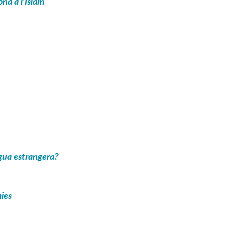
na a l'Islam
ngua estrangera?
mies