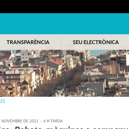
TRANSPARÈNCIA
SEU ELECTRÒNICA
021
E
NOVEMBRE
DE
2021
-
6 H TARDA