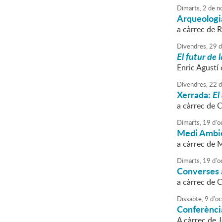
Dimarts,
2
de
n
Arqueologi
a càrrec de 
Divendres,
29
d
El futur de 
Enric Agustí 
Divendres,
22
d
Xerrada:
El
a càrrec de 
Dimarts,
19
d'
o
Medi Ambi
a càrrec de M
Dimarts,
19
d'
o
Converses a
a càrrec de 
Dissabte,
9
d'
oc
Conferènci
A càrrec de 