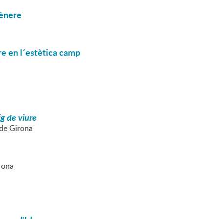
gènere
re en l´estètica camp
ig de viure
 de Girona
irona