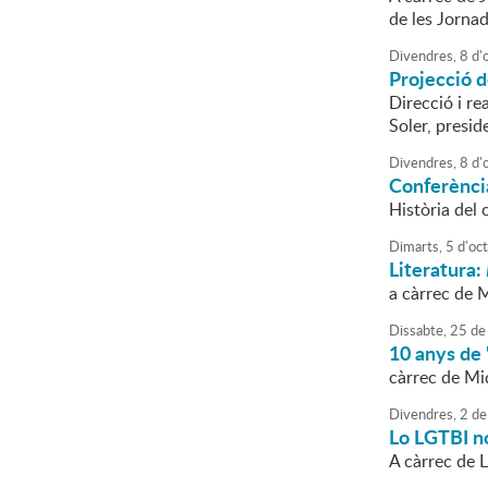
de les Jorna
Divendres,
8
d'
Projecció 
Direcció i re
Soler, presid
Divendres,
8
d'
Conferènci
Història del
Dimarts,
5
d'
oc
Literatura:
a càrrec de M
Dissabte,
25
de
10 anys de 
càrrec de Mi
Divendres,
2
de
Lo LGTBI no
A càrrec de 