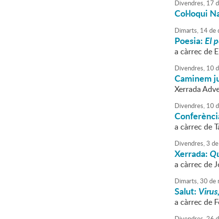
Divendres,
17
d
Col·loqui N
Dimarts,
14
de
Poesia:
El 
a càrrec de E
Divendres,
10
d
Caminem ju
Xerrada Adve
Divendres,
10
d
Conferènci
a càrrec de 
Divendres,
3
de
Xerrada:
Qu
a càrrec de 
Dimarts,
30
de
Salut:
Virus
a càrrec de 
Divendres,
26
d