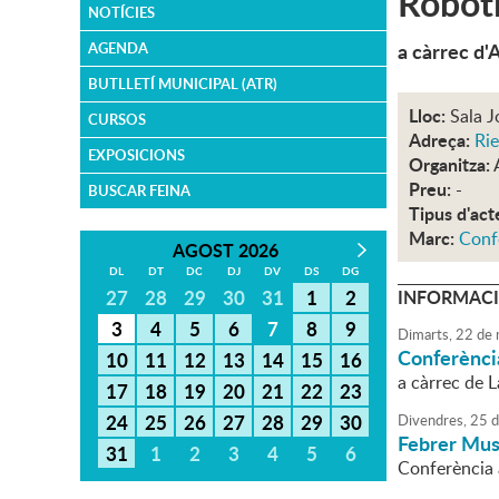
Robòt
NOTÍCIES
a càrrec d'
AGENDA
BUTLLETÍ MUNICIPAL (ATR)
Lloc:
Sala J
CURSOS
Adreça:
Rie
EXPOSICIONS
Organitza:
Preu:
-
BUSCAR FEINA
Tipus d'act
Marc:
Conf
AGOST 2026
DL
DT
DC
DJ
DV
DS
DG
27
28
29
30
31
1
2
INFORMACI
3
4
5
6
7
8
9
Dimarts,
22
de
Conferència
10
11
12
13
14
15
16
a càrrec de 
17
18
19
20
21
22
23
24
25
26
27
28
29
30
Divendres,
25
d
Febrer Musi
31
1
2
3
4
5
6
Conferència 