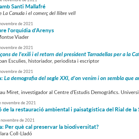
amb Santi Mallafré
re
La Canuda i el comerç del llibre vell
novembre
de
2021
re l'orquídia d'Arenys
Montse Viader
novembre
de
2021
içons de l'exili i el retorn del president Tarradellas per a la 
oan Esculies, historiador, periodista i escriptor
novembre
de
2021
a:
La demografia del segle XXI, d'on venim i on sembla que ane
Pau Miret, investigador al Centre d'Estudis Demogràfics. Univer
e
novembre
de
2021
 de la restauració ambiental i paisatgística del Rial de la
novembre
de
2021
: Per què cal preservar la biodiversitat?
lara Coll-Lladó