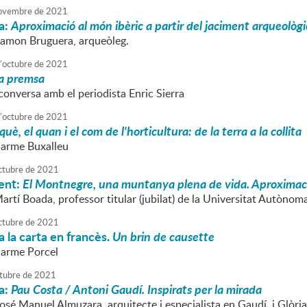
ovembre
de
2021
a:
Aproximació al món ibèric a partir del jaciment arqueològi
Ramon Bruguera, arqueòleg.
'
octubre
de
2021
la premsa
conversa amb el periodista Enric Sierra
'
octubre
de
2021
 què, el quan i el com de l'horticultura: de la terra a la collita
Carme Buxalleu
ctubre
de
2021
ent:
El Montnegre, una muntanya plena de vida. Aproximació a
artí Boada, professor titular (jubilat) de la Universitat Autònom
ctubre
de
2021
 la carta en francès.
Un brin de causette
Carme Porcel
tubre
de
2021
a:
Pau Costa / Antoni Gaudí. Inspirats per la mirada
José Manuel Almuzara, arquitecte i especialista en Gaudí, i Glòr