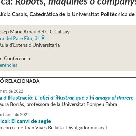
ica:
Robots, màquines o company
Alícia Casals, Catedràtica de la Universitat Politècnica de
osep Maria Arnau del C.C.Calisay
ra del Pare Fita, 31
Aula d'Extensió Universitària
e:
Conferència
erències
Ó RELACIONADA
març
de
2022
 d'Il·lustració:
L´ofici d´il·lustrar, què s´hi amaga al darrere
Laura Borràs, professora de la Universitat Pompeu Fabra
e
febrer
de
2022
cal: El canvi de segle
a càrrec de Joan Vives Bellalta. Divulgador musical