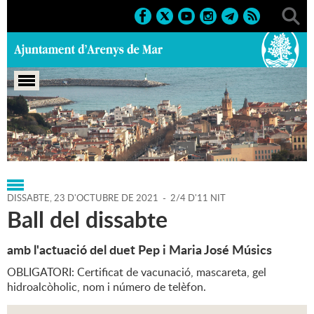
Portada
>
Regidories
>
Cultura
>
Agenda
>
23-10-2021
DISSABTE,
23
D'
OCTUBRE
DE
2021
-
2/4 D'11 NIT
Ball del dissabte
amb l'actuació del duet Pep i Maria José Músics
OBLIGATORI: Certificat de vacunació, mascareta, gel
hidroalcòholic, nom i número de telèfon.