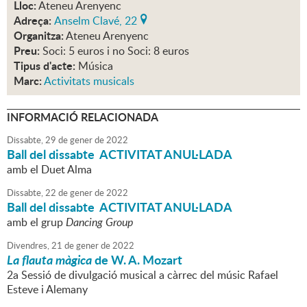
Lloc:
Ateneu Arenyenc
Adreça:
Anselm Clavé, 22
Organitza:
Ateneu Arenyenc
Preu:
Soci: 5 euros i no Soci: 8 euros
Tipus d'acte:
Música
Marc:
Activitats musicals
INFORMACIÓ RELACIONADA
Dissabte,
29
de
gener
de
2022
Ball del dissabte ACTIVITAT ANUL·LADA
amb el Duet Alma
Dissabte,
22
de
gener
de
2022
Ball del dissabte ACTIVITAT ANUL·LADA
amb el grup
Dancing Group
Divendres,
21
de
gener
de
2022
La flauta màgica
de W. A. Mozart
2a Sessió de divulgació musical a càrrec del músic Rafael
Esteve i Alemany