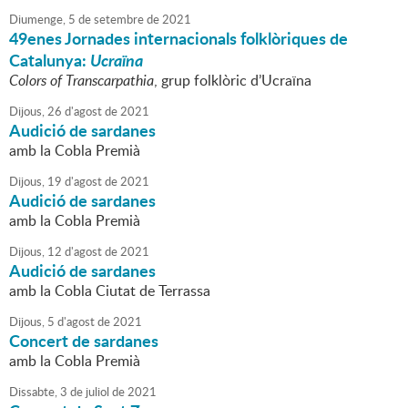
Diumenge,
5
de
setembre
de
2021
49enes Jornades internacionals folklòriques de
Catalunya:
Ucraïna
Colors of Transcarpathia
, grup folklòric d’Ucraïna
Dijous,
26
d'
agost
de
2021
Audició de sardanes
amb la Cobla Premià
Dijous,
19
d'
agost
de
2021
Audició de sardanes
amb la Cobla Premià
Dijous,
12
d'
agost
de
2021
Audició de sardanes
amb la Cobla Ciutat de Terrassa
Dijous,
5
d'
agost
de
2021
Concert de sardanes
amb la Cobla Premià
Dissabte,
3
de
juliol
de
2021