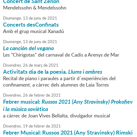
Concert de Sant Zenon
Mendelssohn & Mendelssohn
Diumenge,
13
de
juny
de
2021
Concerts desConfinats
Amb el grup musical Xanadú
Diumenge,
13
de
juny
de
2021
La canción del vegano
Les "Chirigotas" del carnaval de Cadis a Arenys de Mar
Divendres,
26
de
març
de
2021
Activitats dia de la poesia.
Llums i ombres
Recital de piano i paraules a partir d´experiències del
confinament, a càrrec dels alumnes de Laia Torres
Divendres,
26
de
febrer
de
2021
Febrer musical:
Russos 2021 (Any Stravinsky) Prokofiev
i la música soviètica
a càrrec de Joan Vives Bellalta, divulgador musical
Divendres,
19
de
febrer
de
2021
Febrer Musical: Russos 2021 (Any Stravinsky) Rimski