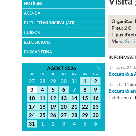
Visita
NOTÍCIES
AGENDA
Organitza:
BUTLLETÍ MUNICIPAL (ATR)
Preu:
2 €
CURSOS
Tipus d'act
Marc:
Sorti
EXPOSICIONS
BUSCAR FEINA
INFORMACI
AGOST 2026
Dimecres,
26
d
Excursió a A
DL
DT
DC
DJ
DV
DS
DG
27
28
29
30
31
1
2
Dimarts,
14
de
3
4
5
6
7
8
9
Excursió a
Celebrem e
10
11
12
13
14
15
16
17
18
19
20
21
22
23
24
25
26
27
28
29
30
31
1
2
3
4
5
6