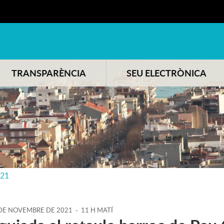
TRANSPARÈNCIA
SEU ELECTRÒNICA
021
DE
NOVEMBRE
DE
2021
-
11 H MATÍ