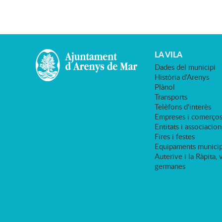
LA VILA
Dades del municipi
Història d'Arenys
Plànol
Transports
Telèfons d'interès
Empreses i comerço
Entitats i associacion
Fires i festes
Equipaments municip
Auterive i la Ràpita, 
germanes