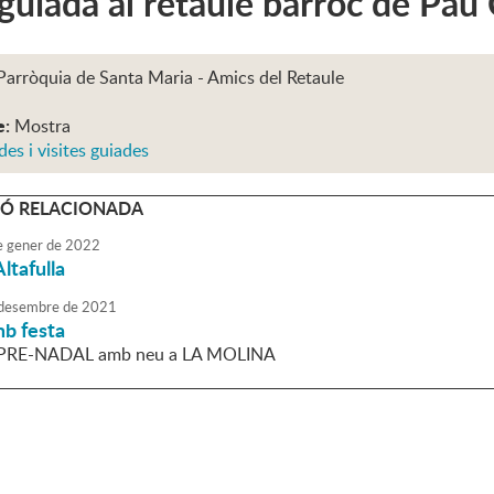
 guiada al retaule barroc de Pau
Parròquia de Santa Maria - Amics del Retaule
e:
Mostra
des i visites guiades
Ó RELACIONADA
e
gener
de
2022
ltafulla
desembre
de
2021
mb festa
l PRE-NADAL amb neu a LA MOLINA