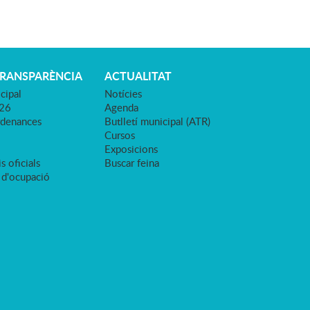
TRANSPARÈNCIA
ACTUALITAT
cipal
Notícies
026
Agenda
rdenances
Butlletí municipal (ATR)
Cursos
Exposicions
s oficials
Buscar feina
 d'ocupació