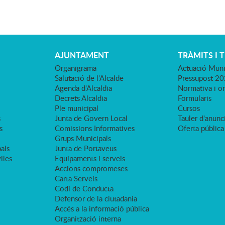
AJUNTAMENT
TRÀMITS I 
Organigrama
Actuació Muni
Salutació de l'Alcalde
Pressupost 2
Agenda d'Alcaldia
Normativa i o
Decrets Alcaldia
Formularis
Ple municipal
Cursos
s
Junta de Govern Local
Tauler d'anunci
s
Comissions Informatives
Oferta pública
Grups Municipals
als
Junta de Portaveus
viles
Equipaments i serveis
Accions compromeses
Carta Serveis
Codi de Conducta
Defensor de la ciutadania
Accés a la informació pública
Organització interna