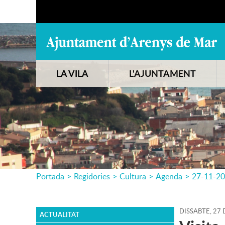
LA VILA
L'AJUNTAMENT
Portada
>
Regidories
>
Cultura
>
Agenda
>
27-11-2
DISSABTE,
27
ACTUALITAT