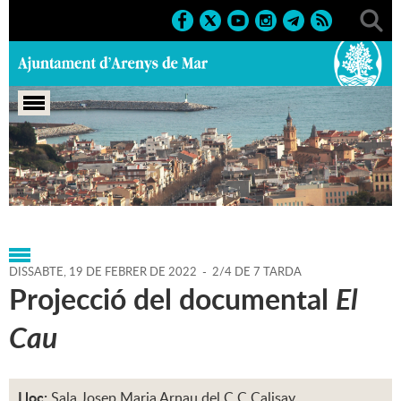
Portada
>
Regidories
>
Infància i Joventut
>
Agenda
>
19-
02-2022
DISSABTE,
19
DE
FEBRER
DE
2022
-
2/4 DE 7 TARDA
Projecció del documental
El
Cau
Lloc:
Sala Josep Maria Arnau del C.C.Calisay