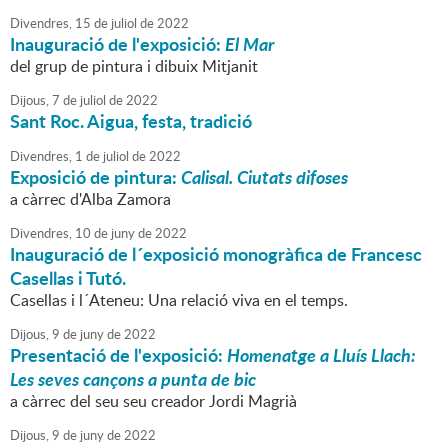
Divendres,
15
de
juliol
de
2022
Inauguració de l'exposició:
El Mar
del grup de pintura i dibuix Mitjanit
Dijous,
7
de
juliol
de
2022
Sant Roc. Aigua, festa, tradició
Divendres,
1
de
juliol
de
2022
Exposició de pintura:
Calisal.
Ciutats difoses
a càrrec d'Alba Zamora
Divendres,
10
de
juny
de
2022
Inauguració de l´exposició monogràfica de Francesc
Casellas i Tutó.
Casellas i l´Ateneu: Una relació viva en el temps.
Dijous,
9
de
juny
de
2022
Presentació de l'exposició:
Homenatge a Lluís Llach:
Les seves cançons a punta de bic
a càrrec del seu seu creador Jordi Magrià
Dijous,
9
de
juny
de
2022