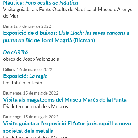
Nàutica:
Fons ocults de Nàutica
Visita guiada als Fonts Ocults de Nàutica al Museu d'Arenys
de Mar
Dimarts,
7
de
juny
de
2022
Exposició de dibuixos:
Lluís Llach: les seves cançons a
punta de Bic
de Jordi Magrià (Bicman)
De cARTró
obres de Josep Valenzuela
Dilluns,
16
de
maig
de
2022
Exposició:
La regla
Del tabú a la festa
Diumenge,
15
de
maig
de
2022
Visita als magatzems del Museu Marès de la Punta
Dia Internacional dels Museus
Diumenge,
15
de
maig
de
2022
Visita guiada a l'exposició El futur ja és aquí! La nova
societat dels metalls
Dia Internacional dels Museus