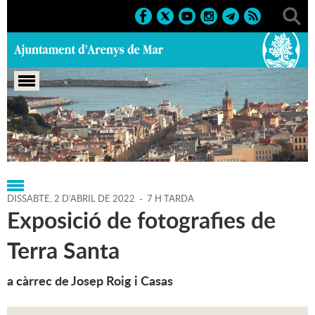
Portada
>
Regidories
>
Cultura
>
Agenda
>
02-04-2022
DISSABTE,
2
D'
ABRIL
DE
2022
-
7 H TARDA
Exposició de fotografies de
Terra Santa
a càrrec de Josep Roig i Casas