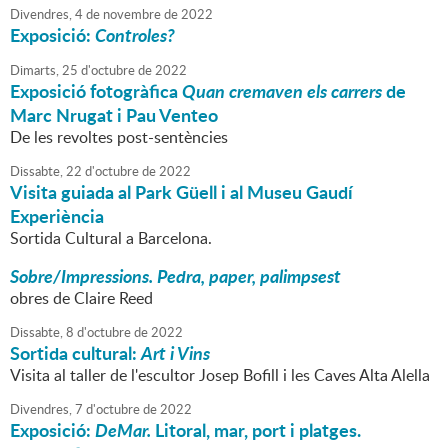
Divendres,
4
de
novembre
de
2022
Exposició:
Controles?
Dimarts,
25
d'
octubre
de
2022
Exposició fotogràfica
Quan cremaven els carrers
de
Marc Nrugat i Pau Venteo
De les revoltes post-sentències
Dissabte,
22
d'
octubre
de
2022
Visita guiada al Park Güell i al Museu Gaudí
Experiència
Sortida Cultural a Barcelona.
Sobre/Impressions. Pedra, paper, palimpsest
obres de Claire Reed
Dissabte,
8
d'
octubre
de
2022
Sortida cultural:
Art i Vins
Visita al taller de l'escultor Josep Bofill i les Caves Alta Alella
Divendres,
7
d'
octubre
de
2022
Exposició:
DeMar.
Litoral, mar, port i platges.