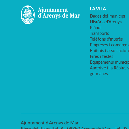
LA VILA
Dades del municipi
Història d'Arenys
Plànol
Transports
Telèfons d'interès
Empreses i comerço
Entitats i associacion
Fires i festes
Equipaments municip
Auterive i la Ràpita, 
germanes
Ajuntament d'Arenys de Mar
Riera del Bisbe Pol, 8 - 08350 Arenys de Mar - Tel. 9