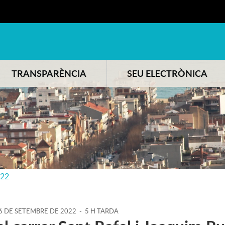
TRANSPARÈNCIA
SEU ELECTRÒNICA
022
6
DE
SETEMBRE
DE
2022
-
5 H TARDA