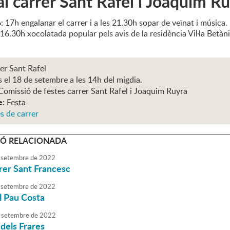
al carrer Sant Rafel i Joaquim R
 17h engalanar el carrer i a les 21.30h sopar de veïnat i música.
16.30h xocolatada popular pels avis de la residència Vil·la Betàni
rer Sant Rafel
s el 18 de setembre a les 14h del migdia.
Comissió de festes carrer Sant Rafel i Joaquim Ruyra
e:
Festa
s de carrer
Ó RELACIONADA
setembre
de
2022
rrer Sant Francesc
setembre
de
2022
al Pau Costa
setembre
de
2022
 dels Frares