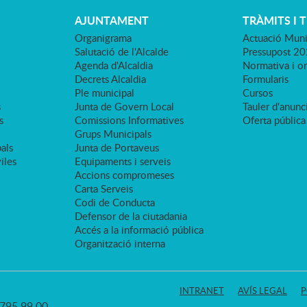
AJUNTAMENT
TRÀMITS I 
Organigrama
Actuació Muni
Salutació de l'Alcalde
Pressupost 2
Agenda d'Alcaldia
Normativa i o
Decrets Alcaldia
Formularis
Ple municipal
Cursos
s
Junta de Govern Local
Tauler d'anunci
s
Comissions Informatives
Oferta pública
Grups Municipals
als
Junta de Portaveus
viles
Equipaments i serveis
Accions compromeses
Carta Serveis
Codi de Conducta
Defensor de la ciutadania
Accés a la informació pública
Organització interna
INTRANET
AVÍS LEGAL
P
3 795 99 00