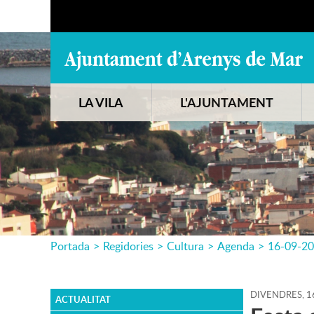
LA VILA
L'AJUNTAMENT
Portada
>
Regidories
>
Cultura
>
Agenda
>
16-09-2
DIVENDRES,
1
ACTUALITAT