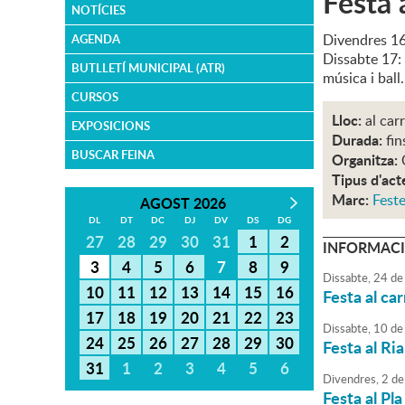
Festa 
NOTÍCIES
Divendres 16:
AGENDA
Dissabte 17: 
BUTLLETÍ MUNICIPAL (ATR)
música i ball.
CURSOS
Lloc:
al car
EXPOSICIONS
Durada:
fin
BUSCAR FEINA
Organitza:
Tipus d'act
Marc:
Feste
AGOST 2026
DL
DT
DC
DJ
DV
DS
DG
27
28
29
30
31
1
2
INFORMACI
3
4
5
6
7
8
9
Dissabte,
24
de
10
11
12
13
14
15
16
Festa al ca
17
18
19
20
21
22
23
Dissabte,
10
de
24
25
26
27
28
29
30
Festa al Ri
31
1
2
3
4
5
6
Divendres,
2
de
Festa al Pla