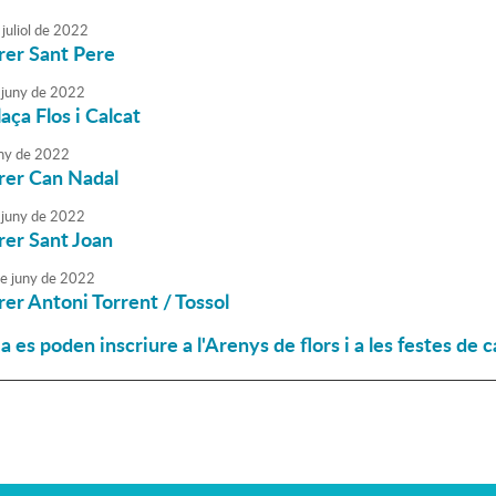
juliol
de
2022
rrer Sant Pere
juny
de
2022
laça Flos i Calcat
ny
de
2022
rrer Can Nadal
juny
de
2022
rrer Sant Joan
e
juny
de
2022
rrer Antoni Torrent / Tossol
ja es poden inscriure a l'Arenys de flors i a les festes de c