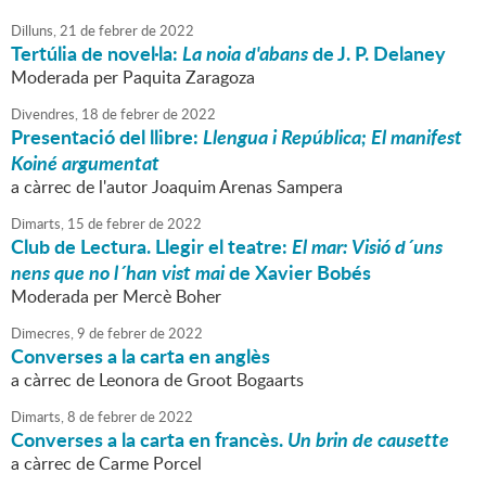
Dilluns,
21
de
febrer
de
2022
Tertúlia de novel·la:
La noia d'abans
de J. P. Delaney
Moderada per Paquita Zaragoza
Divendres,
18
de
febrer
de
2022
Presentació del llibre:
Llengua i República; El manifest
Koiné argumentat
a càrrec de l'autor Joaquim Arenas Sampera
Dimarts,
15
de
febrer
de
2022
Club de Lectura. Llegir el teatre:
El mar: Visió d´uns
nens que no l´han vist mai
de Xavier Bobés
Moderada per Mercè Boher
Dimecres,
9
de
febrer
de
2022
Converses a la carta en anglès
a càrrec de Leonora de Groot Bogaarts
Dimarts,
8
de
febrer
de
2022
Converses a la carta en francès.
Un brin de causette
a càrrec de Carme Porcel