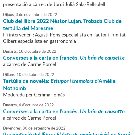
presentació a càrrec de Jordi Julià Sala-Bellsolell
Dijous,
3
de
novembre
de
2022
Club del llibre 2022 Nèstor Lujan. Trobada Club de
tertúlia del Maresme
Hi intervenen : Agustí Pons especialista en l'autor i Trinitat
Gibert especialista en gastronomia
Dimarts,
18
d'
octubre
de
2022
Converses a la carta en francès.
Un brin de causette
a càrrec de Carme Porcel
Dilluns,
10
d'
octubre
de
2022
Tertúlia de novel·la:
Estupor i tremolors
d'Amélie
Nothomb
Moderada per Gemma Tomàs
Dimarts,
4
d'
octubre
de
2022
Converses a la carta en francès.
Un brin de causette
a càrrec de Carme Porcel
Divendres,
30
de
setembre
de
2022
Presentació del llibre:
El Arte de morir (y vivir)
de Servi