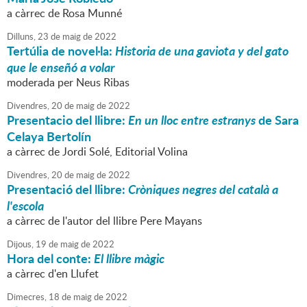
a càrrec de Rosa Munné
Dilluns,
23
de
maig
de
2022
Tertúlia de novel·la:
Historia de una gaviota y del gato
que le enseñó a volar
moderada per Neus Ribas
Divendres,
20
de
maig
de
2022
Presentacio del llibre:
En un lloc entre estranys
de Sara
Celaya Bertolín
a càrrec de Jordi Solé, Editorial Volina
Divendres,
20
de
maig
de
2022
Presentació del llibre:
Cròniques negres del català a
l'escola
a càrrec de l'autor del llibre Pere Mayans
Dijous,
19
de
maig
de
2022
Hora del conte:
El llibre màgic
a càrrec d'en Llufet
Dimecres,
18
de
maig
de
2022