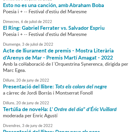
Esto no es una canción, amb Abraham Boba
Poesia i + -- Festival d'estiu del Maresme
Dimecres,
6
de
juliol
de
2022
El Ring: Gabriel Ferrater vs. Salvador Espriu
Poesia i + -- Festival d'estiu del Maresme
Diumenge,
3
de
juliol
de
2022
Acte de lliurament de premis - Mostra Literària
d'Arenys de Mar - Premis Martí Amagat - 2022
Amb la col·laboració de l´Orquestrina Synerenca, dirigida per
Marc Egea.
Dilluns,
20
de
juny
de
2022
Presentació del llibre:
Tots els colors del negre
a càrrec de Jordi Borràs i Montserrat Fonoll
Dilluns,
20
de
juny
de
2022
Tertúlia de novel·la:
L' Ordre del dia" d'Éric Vuillard
moderada per Enric Agustí
Divendres,
3
de
juny
de
2022
Presentació del llibre:
Donar nous als nens