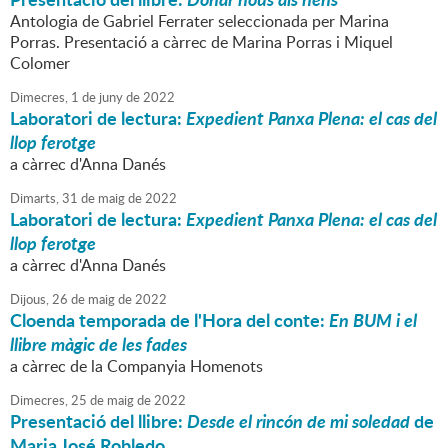
Antologia de Gabriel Ferrater seleccionada per Marina
Porras. Presentació a càrrec de Marina Porras i Miquel
Colomer
Dimecres,
1
de
juny
de
2022
Laboratori de lectura:
Expedient Panxa Plena: el cas del
llop ferotge
a càrrec d'Anna Danés
Dimarts,
31
de
maig
de
2022
Laboratori de lectura:
Expedient Panxa Plena: el cas del
llop ferotge
a càrrec d'Anna Danés
Dijous,
26
de
maig
de
2022
Cloenda temporada de l'Hora del conte:
En BUM i el
llibre màgic de les fades
a càrrec de la Companyia Homenots
Dimecres,
25
de
maig
de
2022
Presentació del llibre:
Desde el rincón de mi soledad
de
Maria José Robledo