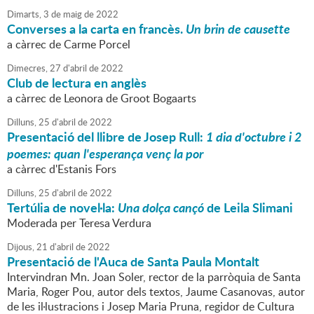
Dimarts,
3
de
maig
de
2022
Converses a la carta en francès.
Un brin de causette
a càrrec de Carme Porcel
Dimecres,
27
d'
abril
de
2022
Club de lectura en anglès
a càrrec de Leonora de Groot Bogaarts
Dilluns,
25
d'
abril
de
2022
Presentació del llibre de Josep Rull:
1 dia d'octubre i 2
poemes: quan l'esperança venç la por
a càrrec d'Estanis Fors
Dilluns,
25
d'
abril
de
2022
Tertúlia de novel·la:
Una dolça cançó
de Leila Slimani
Moderada per Teresa Verdura
Dijous,
21
d'
abril
de
2022
Presentació de l'Auca de Santa Paula Montalt
Intervindran Mn. Joan Soler, rector de la parròquia de Santa
Maria, Roger Pou, autor dels textos, Jaume Casanovas, autor
de les il·lustracions i Josep Maria Pruna, regidor de Cultura