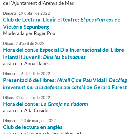
de l´Ajuntament d´Arenys de Mar.
Dimarts,
19
d'
abril
de
2022
Club de Lectura. Llegir el teatre:
El pes d'un cos
de
Victòria Szpunberg
Moderada per Roger Pou
Dijous,
7
d'
abril
de
2022
Hora del conte Especial Dia Internacional del Llibre
Infantil i Juvenil:
Dins les butxaques
a càrrec d'Anna Danés
Dimecres,
6
d'
abril
de
2022
Presentació de llibres:
Nivell Ç
de Pau Vidal i
Decàleg
irreverent per a la defensa del català
de Gerard Furest
Dijous,
31
de
març
de
2022
Hora del conte:
La Granja no s'adorm
a càrrec d'Ada Cusidò
Dimecres,
23
de
març
de
2022
Club de lectura en anglès
a càrrec de Leonora de Groot Bogaarts