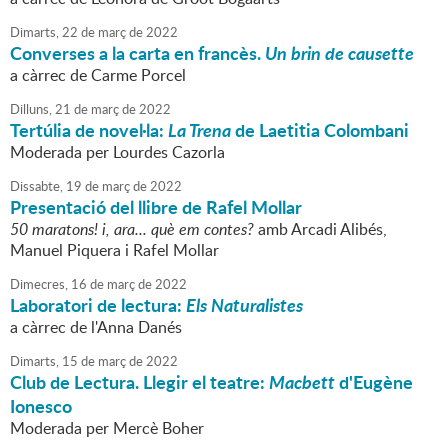
Dimarts,
22
de
març
de
2022
Converses a la carta en francès.
Un brin de causette
a càrrec de Carme Porcel
Dilluns,
21
de
març
de
2022
Tertúlia de novel·la:
La Trena
de Laetitia Colombani
Moderada per Lourdes Cazorla
Dissabte,
19
de
març
de
2022
Presentació del llibre de Rafel Mollar
50 maratons! i, ara... què em contes?
amb Arcadi Alibés,
Manuel Piquera i Rafel Mollar
Dimecres,
16
de
març
de
2022
Laboratori de lectura:
Els Naturalistes
a càrrec de l'Anna Danés
Dimarts,
15
de
març
de
2022
Club de Lectura. Llegir el teatre:
Macbett
d'Eugène
Ionesco
Moderada per Mercè Boher