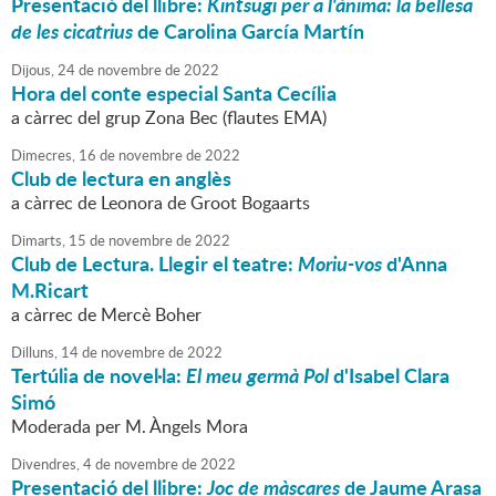
Presentació del llibre:
Kintsugi per a l'ànima: la bellesa
de les cicatrius
de Carolina García Martín
Dijous,
24
de
novembre
de
2022
Hora del conte especial Santa Cecília
a càrrec del grup Zona Bec (flautes EMA)
Dimecres,
16
de
novembre
de
2022
Club de lectura en anglès
a càrrec de Leonora de Groot Bogaarts
Dimarts,
15
de
novembre
de
2022
Club de Lectura. Llegir el teatre:
Moriu-vos
d'Anna
M.Ricart
a càrrec de Mercè Boher
Dilluns,
14
de
novembre
de
2022
Tertúlia de novel·la:
El meu germà Pol
d'Isabel Clara
Simó
Moderada per M. Àngels Mora
Divendres,
4
de
novembre
de
2022
Presentació del llibre:
Joc de màscares
de Jaume Arasa