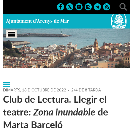
Portada
>
Regidories
>
Cultura
>
Biblioteca P. Fidel
Fita
>
Agenda
>
18-10-2022
DIMARTS,
18
D'
OCTUBRE
DE
2022
-
2/4 DE 8 TARDA
Club de Lectura. Llegir el
teatre:
Zona inundable
de
Marta Barceló