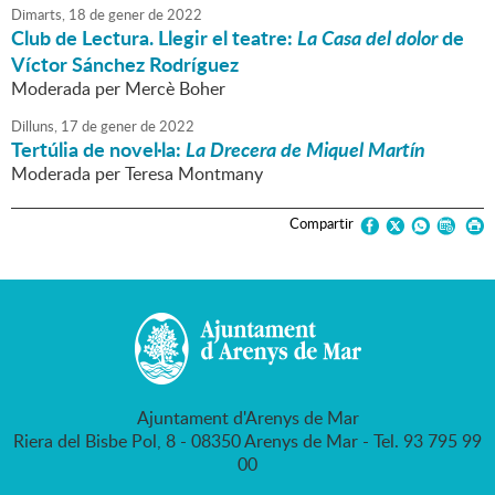
Dimarts,
18
de
gener
de
2022
Club de Lectura. Llegir el teatre:
La Casa del dolor
de
Víctor Sánchez Rodríguez
Moderada per Mercè Boher
Dilluns,
17
de
gener
de
2022
Tertúlia de novel·la:
La Drecera de Miquel Martín
Moderada per Teresa Montmany
Compartir
Ajuntament d'Arenys de Mar
Riera del Bisbe Pol, 8 - 08350 Arenys de Mar - Tel. 93 795 99
00