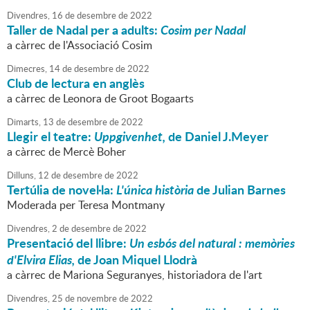
Divendres,
16
de
desembre
de
2022
Taller de Nadal per a adults:
Cosim per Nadal
a càrrec de l'Associació Cosim
Dimecres,
14
de
desembre
de
2022
Club de lectura en anglès
a càrrec de Leonora de Groot Bogaarts
Dimarts,
13
de
desembre
de
2022
Llegir el teatre:
Uppgivenhet,
de Daniel J.Meyer
a càrrec de Mercè Boher
Dilluns,
12
de
desembre
de
2022
Tertúlia de novel·la:
L'única història
de Julian Barnes
Moderada per Teresa Montmany
Divendres,
2
de
desembre
de
2022
Presentació del llibre:
Un esbós del natural : memòries
d'Elvira Elias,
de Joan Miquel Llodrà
a càrrec de Mariona Seguranyes, historiadora de l'art
Divendres,
25
de
novembre
de
2022