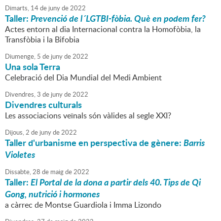
Dimarts,
14
de
juny
de
2022
Taller:
Prevenció de l´LGTBI-fòbia. Què en podem fer?
Actes entorn al dia Internacional contra la Homofòbia, la
Transfòbia i la Bifobia
Diumenge,
5
de
juny
de
2022
Una sola Terra
Celebració del Dia Mundial del Medi Ambient
Divendres,
3
de
juny
de
2022
Divendres culturals
Les associacions veïnals són vàlides al segle XXI?
Dijous,
2
de
juny
de
2022
Taller d'urbanisme en perspectiva de gènere:
Barris
Violetes
Dissabte,
28
de
maig
de
2022
Taller:
El Portal de la dona a partir dels 40. Tips de Qi
Gong, nutrició i hormones
a càrrec de Montse Guardiola i Imma Lizondo