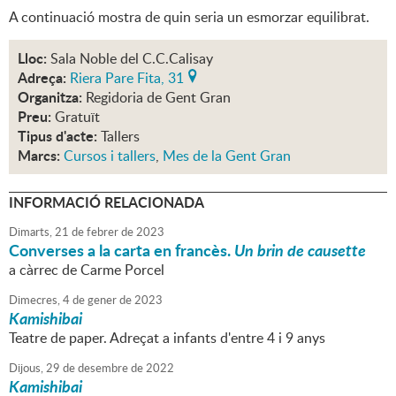
A continuació mostra de quin seria un esmorzar equilibrat.
Lloc:
Sala Noble del C.C.Calisay
Adreça:
Riera Pare Fita, 31
Organitza:
Regidoria de Gent Gran
Preu:
Gratuït
Tipus d'acte:
Tallers
Marcs:
Cursos i tallers
,
Mes de la Gent Gran
INFORMACIÓ RELACIONADA
Dimarts,
21
de
febrer
de
2023
Converses a la carta en francès.
Un brin de causette
a càrrec de Carme Porcel
Dimecres,
4
de
gener
de
2023
Kamishibai
Teatre de paper. Adreçat a infants d'entre 4 i 9 anys
Dijous,
29
de
desembre
de
2022
Kamishibai