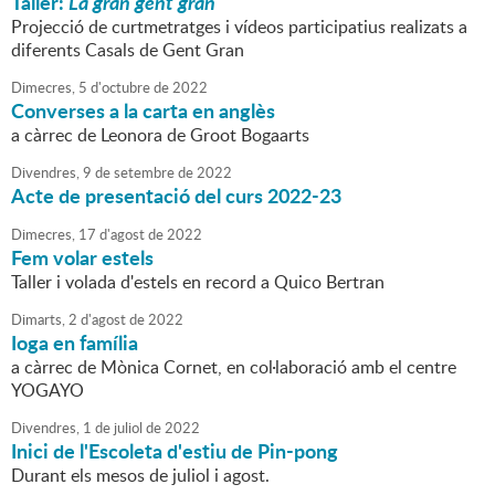
Taller:
La gran gent gran
Projecció de curtmetratges i vídeos participatius realizats a
diferents Casals de Gent Gran
Dimecres,
5
d'
octubre
de
2022
Converses a la carta en anglès
a càrrec de Leonora de Groot Bogaarts
Divendres,
9
de
setembre
de
2022
Acte de presentació del curs 2022-23
Dimecres,
17
d'
agost
de
2022
Fem volar estels
Taller i volada d'estels en record a Quico Bertran
Dimarts,
2
d'
agost
de
2022
Ioga en família
a càrrec de Mònica Cornet, en col·laboració amb el centre
YOGAYO
Divendres,
1
de
juliol
de
2022
Inici de l'Escoleta d'estiu de Pin-pong
Durant els mesos de juliol i agost.