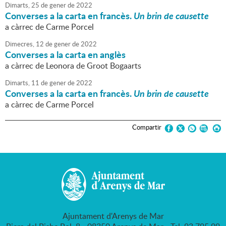
Dimarts,
25
de
gener
de
2022
Converses a la carta en francès.
Un brin de causette
a càrrec de Carme Porcel
Dimecres,
12
de
gener
de
2022
Converses a la carta en anglès
a càrrec de Leonora de Groot Bogaarts
Dimarts,
11
de
gener
de
2022
Converses a la carta en francès.
Un brin de causette
a càrrec de Carme Porcel
Compartir
Ajuntament d'Arenys de Mar