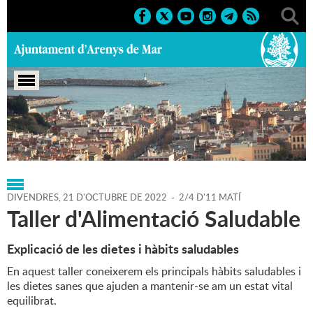
Portada
>
Regidories
>
Gent Gran
>
Agenda
>
21-10-2022
DIVENDRES,
21
D'
OCTUBRE
DE
2022
-
2/4 D'11 MATÍ
Taller d'Alimentació Saludable
Explicació de les dietes i hàbits saludables
En aquest taller coneixerem els principals hàbits saludables i
les dietes sanes que ajuden a mantenir-se am un estat vital
equilibrat.