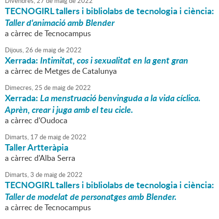
Divendres,
27
de
maig
de
2022
TECNOGIRL tallers i bibliolabs de tecnologia i ciència:
Taller d'animació amb Blender
a càrrec de Tecnocampus
Dijous,
26
de
maig
de
2022
Xerrada:
Intimitat, cos i sexualitat en la gent gran
a càrrec de Metges de Catalunya
Dimecres,
25
de
maig
de
2022
Xerrada:
La menstruació benvinguda a la vida cíclica.
Aprèn, crear i juga amb el teu cicle.
a càrrec d'Oudoca
Dimarts,
17
de
maig
de
2022
Taller Artteràpia
a càrrec d'Alba Serra
Dimarts,
3
de
maig
de
2022
TECNOGIRL tallers i bibliolabs de tecnologia i ciència:
Taller de modelat de personatges amb Blender.
a càrrec de Tecnocampus