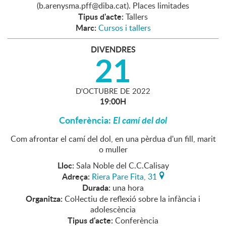
(b.arenysma.pff@diba.cat). Places limitades
Tipus d'acte:
Tallers
Marc:
Cursos i tallers
DIVENDRES
21
D'
OCTUBRE
DE
2022
19:00H
Conferència:
El camí del dol
Com afrontar el camí del dol, en una pèrdua d'un fill, marit
o muller
Lloc:
Sala Noble del C.C.Calisay
Adreça:
Riera Pare Fita, 31
Durada:
una hora
Organitza:
Col·lectiu de reflexió sobre la infància i
adolescència
Tipus d'acte:
Conferència