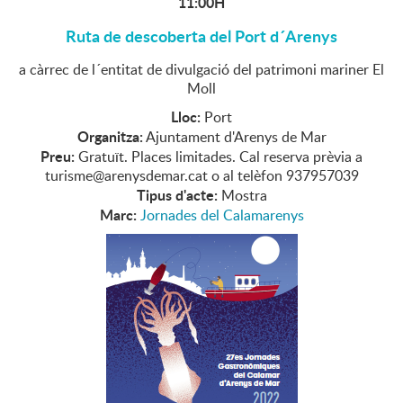
11:00H
Ruta de descoberta del Port d´Arenys
a càrrec de l´entitat de divulgació del patrimoni mariner El
Moll
Lloc:
Port
Organitza:
Ajuntament d'Arenys de Mar
Preu:
Gratuït. Places limitades. Cal reserva prèvia a
turisme@arenysdemar.cat o al telèfon 937957039
Tipus d'acte:
Mostra
Marc:
Jornades del Calamarenys