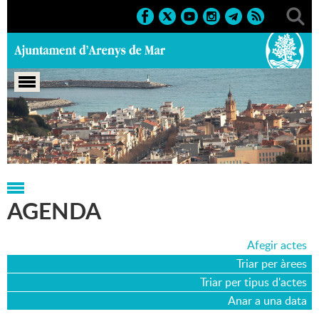
Portada
>
Agenda
>
21-10-2022
AGENDA
Afegir actes
Triar per àrees
Triar per tipus d'actes
Anar a una data