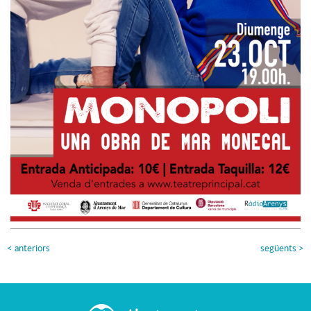
<
anteriors
següents
>