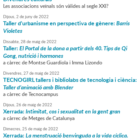
Les associacions veïnals són vàlides al segle XXI?
Dijous,
2
de
juny
de
2022
Taller d'urbanisme en perspectiva de gènere:
Barris
Violetes
Dissabte,
28
de
maig
de
2022
Taller:
El Portal de la dona a partir dels 40. Tips de Qi
Gong, nutrició i hormones
a càrrec de Montse Guardiola i Imma Lizondo
Divendres,
27
de
maig
de
2022
TECNOGIRL tallers i bibliolabs de tecnologia i ciència:
Taller d'animació amb Blender
a càrrec de Tecnocampus
Dijous,
26
de
maig
de
2022
Xerrada:
Intimitat, cos i sexualitat en la gent gran
a càrrec de Metges de Catalunya
Dimecres,
25
de
maig
de
2022
Xerrada:
La menstruació benvinguda a la vida cíclica.