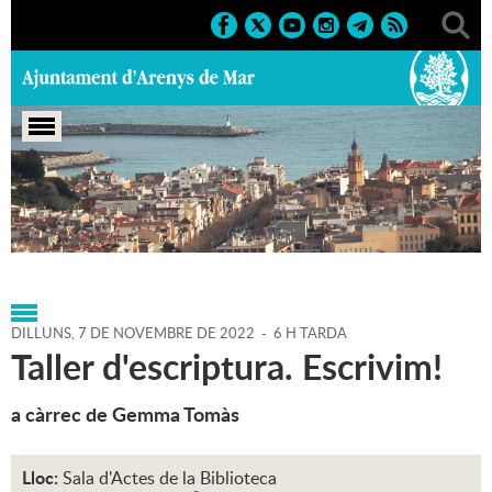
Portada
>
Agenda
>
07-11-
2022
>
Marcs
>
Culturals
>
2022
>
Cursos i tallers
DILLUNS,
7
DE
NOVEMBRE
DE
2022
-
6 H TARDA
Taller d'escriptura. Escrivim!
a càrrec de Gemma Tomàs
Lloc:
Sala d'Actes de la Biblioteca