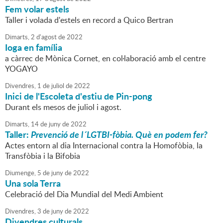
Fem volar estels
Taller i volada d'estels en record a Quico Bertran
Dimarts,
2
d'
agost
de
2022
Ioga en família
a càrrec de Mònica Cornet, en col·laboració amb el centre
YOGAYO
Divendres,
1
de
juliol
de
2022
Inici de l'Escoleta d'estiu de Pin-pong
Durant els mesos de juliol i agost.
Dimarts,
14
de
juny
de
2022
Taller:
Prevenció de l´LGTBI-fòbia. Què en podem fer?
Actes entorn al dia Internacional contra la Homofòbia, la
Transfòbia i la Bifobia
Diumenge,
5
de
juny
de
2022
Una sola Terra
Celebració del Dia Mundial del Medi Ambient
Divendres,
3
de
juny
de
2022
Divendres culturals