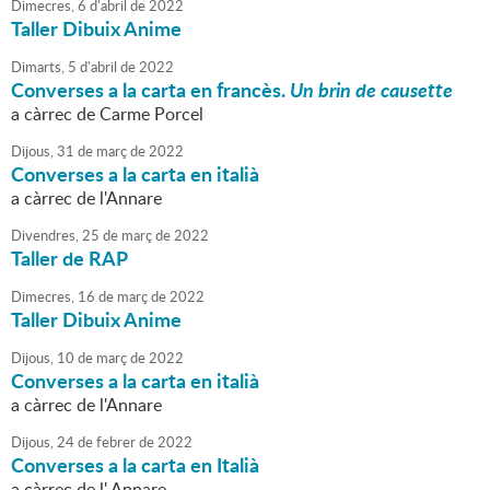
Dimecres,
6
d'
abril
de
2022
Taller Dibuix Anime
Dimarts,
5
d'
abril
de
2022
Converses a la carta en francès.
Un brin de causette
a càrrec de Carme Porcel
Dijous,
31
de
març
de
2022
Converses a la carta en italià
a càrrec de l'Annare
Divendres,
25
de
març
de
2022
Taller de RAP
Dimecres,
16
de
març
de
2022
Taller Dibuix Anime
Dijous,
10
de
març
de
2022
Converses a la carta en italià
a càrrec de l'Annare
Dijous,
24
de
febrer
de
2022
Converses a la carta en Italià
a càrrec de l' Annare