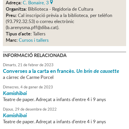
Adreça:
C. Bonaire, 3
Organitza:
Biblioteca - Regidoria de Cultura
Preu:
Cal inscripció prèvia a la biblioteca, per telèfon
(93.792.32.53) o correu electrònic
(b.arenysma.pff@diba.cat).
Tipus d'acte:
Tallers
Marc:
Cursos i tallers
INFORMACIÓ RELACIONADA
Dimarts,
21
de
febrer
de
2023
Converses a la carta en francès.
Un brin de causette
a càrrec de Carme Porcel
Dimecres,
4
de
gener
de
2023
Kamishibai
Teatre de paper. Adreçat a infants d'entre 4 i 9 anys
Dijous,
29
de
desembre
de
2022
Kamishibai
Teatre de paper. Adreçat a infants d'entre 4 i 9 anys