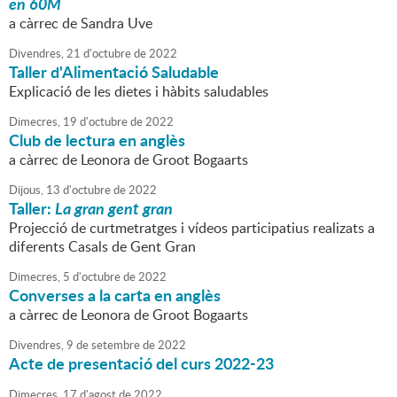
en 60M
a càrrec de Sandra Uve
Divendres,
21
d'
octubre
de
2022
Taller d'Alimentació Saludable
Explicació de les dietes i hàbits saludables
Dimecres,
19
d'
octubre
de
2022
Club de lectura en anglès
a càrrec de Leonora de Groot Bogaarts
Dijous,
13
d'
octubre
de
2022
Taller:
La gran gent gran
Projecció de curtmetratges i vídeos participatius realizats a
diferents Casals de Gent Gran
Dimecres,
5
d'
octubre
de
2022
Converses a la carta en anglès
a càrrec de Leonora de Groot Bogaarts
Divendres,
9
de
setembre
de
2022
Acte de presentació del curs 2022-23
Dimecres,
17
d'
agost
de
2022