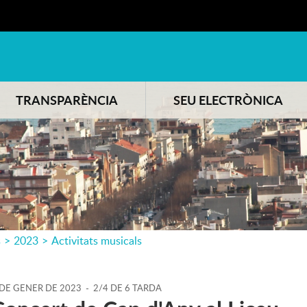
TRANSPARÈNCIA
SEU ELECTRÒNICA
s
>
2023
>
Activitats musicals
DE
GENER
DE
2023
-
2/4 DE 6 TARDA