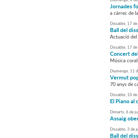
Jornades fo
a càrrec de 
Dissabte,
17
de
Ball del dis
Actuació de
Dissabte,
17
de
Concert del
Música coral 
Diumenge,
11
d
Vermut pop
70 anys de c
Dissabte,
10
de
El Piano al 
Dimarts,
6
de
ju
Assaig ober
Dissabte,
3
de
j
Ball del dis