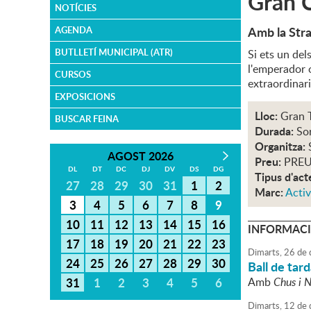
Gran C
NOTÍCIES
Amb la Stra
AGENDA
BUTLLETÍ MUNICIPAL (ATR)
Si ets un del
l'emperador 
CURSOS
extraordinar
EXPOSICIONS
Lloc:
Gran T
BUSCAR FEINA
Durada:
Sor
Organitza:
AGOST 2026
Preu:
PREU
DL
DT
DC
DJ
DV
DS
DG
Tipus d'act
27
28
29
30
31
1
2
Marc:
Activ
3
4
5
6
7
8
9
10
11
12
13
14
15
16
INFORMACI
17
18
19
20
21
22
23
Dimarts,
26
de
24
25
26
27
28
29
30
Ball de tar
31
1
2
3
4
5
6
Amb
Chus i N
Dimarts,
12
de