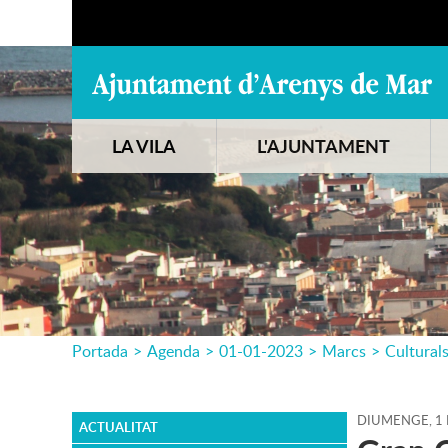
LA VILA
L'AJUNTAMENT
Portada
>
Agenda
>
01-01-2023
>
Marcs
>
Cultural
DIUMENGE,
1
ACTUALITAT