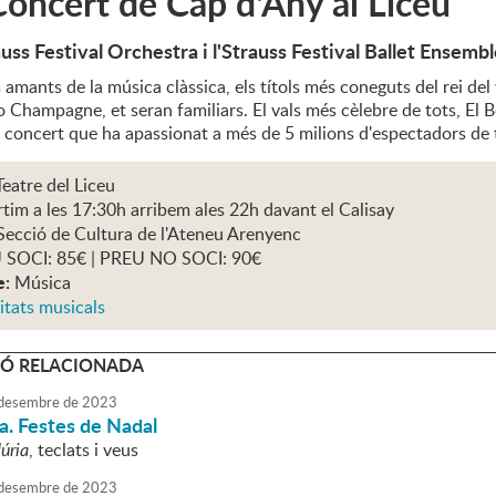
oncert de Cap d'Any al Liceu
uss Festival Orchestra i l'Strauss Festival Ballet Ensemb
s amants de la música clàssica, els títols més coneguts del rei del 
o Champagne, et seran familiars. El vals més cèlebre de tots, El
i concert que ha apassionat a més de 5 milions d'espectadors de 
eatre del Liceu
tim a les 17:30h arribem ales 22h davant el Calisay
Secció de Cultura de l'Ateneu Arenyenc
 SOCI: 85€ | PREU NO SOCI: 90€
e:
Música
itats musicals
Ó RELACIONADA
desembre
de
2023
da. Festes de Nadal
úria
, teclats i veus
desembre
de
2023