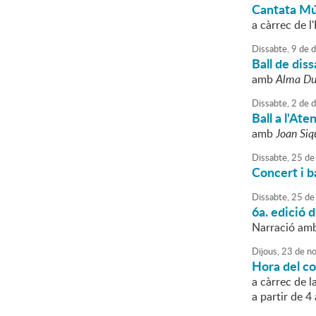
Cantata Mú
a càrrec de l
Dissabte,
9
de
d
Ball de dis
amb
Alma Du
Dissabte,
2
de
d
Ball a l'Ate
amb
Joan Siq
Dissabte,
25
de
Concert i b
Dissabte,
25
de
6a. edició d
Narració amb
Dijous,
23
de
no
Hora del co
a càrrec de l
a partir de 4