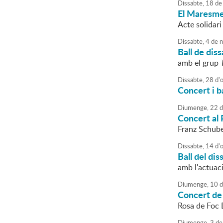
Dissabte,
18
de
El Maresme 
Acte solidari
Dissabte,
4
de
n
Ball de dis
amb el grup
Dissabte,
28
d'
Concert i b
Diumenge,
22
d
Concert al 
Franz Schube
Dissabte,
14
d'
Ball del dis
amb l'actuac
Diumenge,
10
d
Concert de 
Rosa de Foc 
Diumenge,
3
de