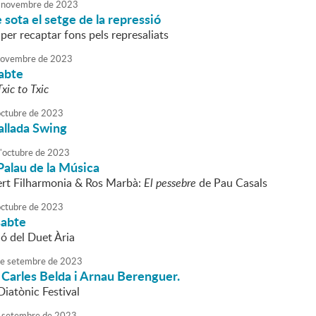
novembre
de
2023
sota el setge de la repressió
 per recaptar fons pels represaliats
ovembre
de
2023
sabte
Txic to Txic
octubre
de
2023
allada Swing
'
octubre
de
2023
Palau de la Música
rt Filharmonia & Ros Marbà:
El pessebre
de Pau Casals
octubre
de
2023
sabte
ió del Duet Ària
e
setembre
de
2023
Carles Belda i Arnau Berenguer.
Diatònic Festival
setembre
de
2023