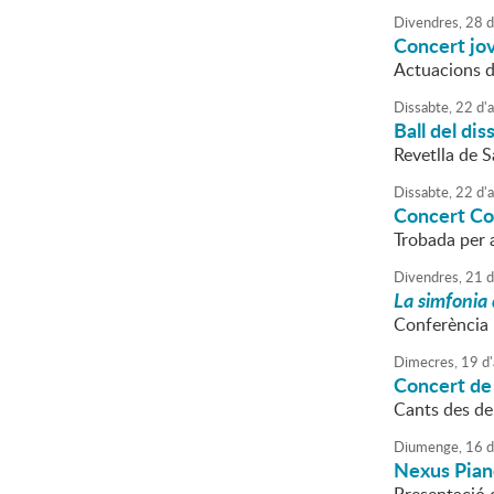
Divendres,
28
d
Concert jo
Actuacions d
Dissabte,
22
d'
a
Ball del dis
Revetlla de S
Dissabte,
22
d'
a
Concert Co
Trobada per a
Divendres,
21
d
La simfonia
Conferència 
Dimecres,
19
d'
Concert de
Cants des de
Diumenge,
16
d
Nexus Pian