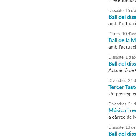
Presentació 
Dissabte,
15
d'
a
Ball del dis
amb l'actuac
Dilluns,
10
d'
abr
Ball de la 
amb l'actuac
Dissabte,
1
d'
ab
Ball del dis
Actuació de 
Divendres,
24
d
Tercer Taste
Un passeig e
Divendres,
24
d
Música i re
a càrrec de 
Dissabte,
18
de
Ball del dis