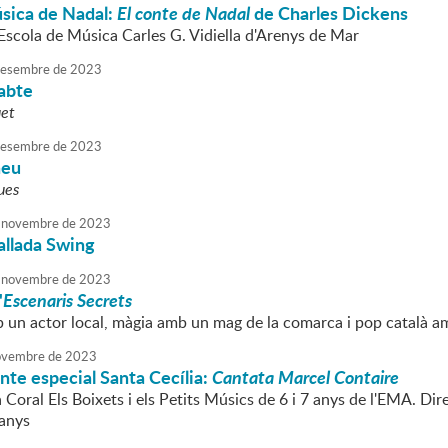
sica de Nadal:
El conte de Nadal
de Charles Dickens
'Escola de Música Carles G. Vidiella d'Arenys de Mar
esembre
de
2023
sabte
et
esembre
de
2023
neu
ues
novembre
de
2023
allada Swing
novembre
de
2023
'
Escenaris Secrets
 un actor local, màgia amb un mag de la comarca i pop català am
vembre
de
2023
nte especial Santa Cecília:
Cantata Marcel Contaire
a Coral Els Boixets i els Petits Músics de 6 i 7 anys de l'EMA. D
 anys