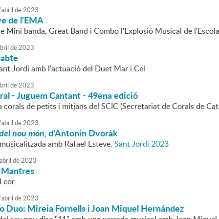
'
abril
de
2023
ve de l'EMA
e Mini banda, Great Band i Combo l'Explosió Musical de l'Escol
bril
de
2023
sabte
ant Jordi amb l'actuació del Duet Mar i Cel
bril
de
2023
ral - Juguem Cantant - 49ena edició
 corals de petits i mitjans del SCIC (Secretariat de Corals de Ca
'
abril
de
2023
 del nou món,
d'Antonin Dvoràk
musicalitzada amb Rafael Esteve.
Sant Jordi 2023
abril
de
2023
 Mantres
l cor
'
abril
de
2023
o Duo: Mireia Fornells i Joan Miquel Hernández