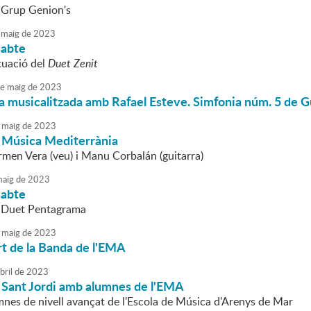
 Grup Genion's
maig
de
2023
sabte
tuació del
Duet Zenit
e
maig
de
2023
a musicalitzada amb Rafael Esteve. Simfonia núm. 5 de 
maig
de
2023
 Música Mediterrània
men Vera (veu) i Manu Corbalán (guitarra)
aig
de
2023
sabte
l Duet Pentagrama
maig
de
2023
t de la Banda de l'EMA
bril
de
2023
 Sant Jordi amb alumnes de l'EMA
umnes de nivell avançat de l'Escola de Música d'Arenys de Mar