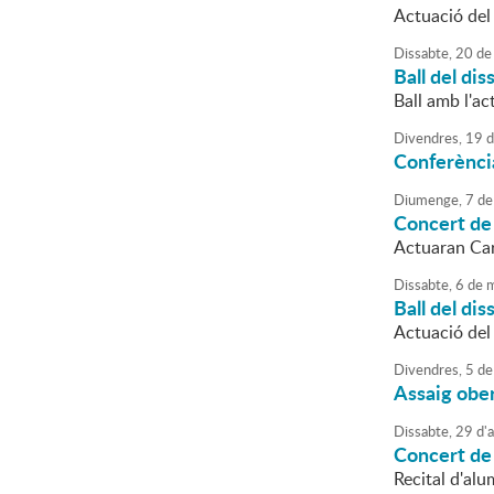
Actuació del
Dissabte,
20
de
Ball del dis
Ball amb l'ac
Divendres,
19
d
Conferènci
Diumenge,
7
de
Concert de
Actuaran Car
Dissabte,
6
de
m
Ball del dis
Actuació de
Divendres,
5
de
Assaig ober
Dissabte,
29
d'
a
Concert de
Recital d'al