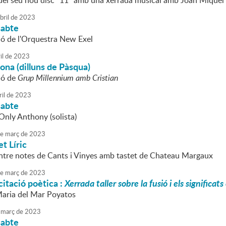
del seu nou disc "11" amb una xerrada musical amb Joan Miquel
bril
de
2023
sabte
ió de l'Orquestra New Exel
il
de
2023
Mona (dilluns de Pàsqua)
ió de
Grup Millennium amb Cristian
ril
de
2023
sabte
Only Anthony (solista)
e
març
de
2023
t Líric
ntre notes de Cants i Vinyes amb tastet de Chateau Margaux
e
març
de
2023
citació poètica :
Xerrada taller sobre la fusió i els significat
Maria del Mar Poyatos
març
de
2023
sabte