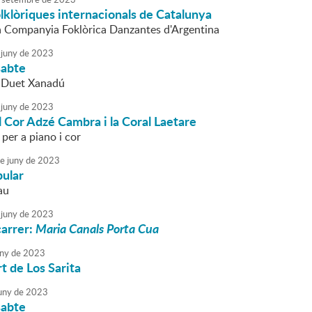
lklòriques internacionals de Catalunya
la Companyia Foklòrica Danzantes d'Argentina
juny
de
2023
sabte
l Duet Xanadú
juny
de
2023
 Cor Adzé Cambra i la Coral Laetare
per a piano i cor
e
juny
de
2023
ular
au
juny
de
2023
carrer:
Maria Canals Porta Cua
ny
de
2023
t de Los Sarita
uny
de
2023
sabte