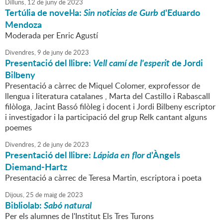
Dilluns,
12
de
juny
de
2023
Tertúlia de novel·la:
Sin noticias de Gurb
d'Eduardo
Mendoza
Moderada per Enric Agustí
Divendres,
9
de
juny
de
2023
Presentació del llibre:
Vell camí de l'esperit
de Jordi
Bilbeny
Presentació a càrrec de Miquel Colomer, exprofessor de
llengua i literatura catalanes , Marta del Castillo i Rabascall
filòloga, Jacint Bassó filòleg i docent i Jordi Bilbeny escriptor
i investigador i la participació del grup Relk cantant alguns
poemes
Divendres,
2
de
juny
de
2023
Presentació del llibre:
Lápida en flor
d'Àngels
Diemand-Hartz
Presentació a càrrec de Teresa Martin, escriptora i poeta
Dijous,
25
de
maig
de
2023
Bibliolab:
Sabó natural
Per els alumnes de l'Institut Els Tres Turons