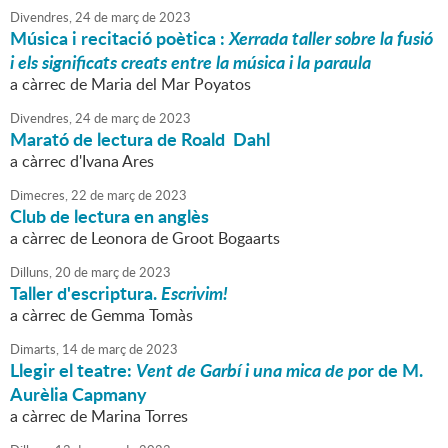
Divendres,
24
de
març
de
2023
Música i recitació poètica :
Xerrada taller sobre la fusió
i els significats creats entre la música i la paraula
a càrrec de Maria del Mar Poyatos
Divendres,
24
de
març
de
2023
Marató de lectura de Roald Dahl
a càrrec d'Ivana Ares
Dimecres,
22
de
març
de
2023
Club de lectura en anglès
a càrrec de Leonora de Groot Bogaarts
Dilluns,
20
de
març
de
2023
Taller d'escriptura.
Escrivim!
a càrrec de Gemma Tomàs
Dimarts,
14
de
març
de
2023
Llegir el teatre:
Vent de Garbí i una mica de po
r de M.
Aurèlia Capmany
a càrrec de Marina Torres