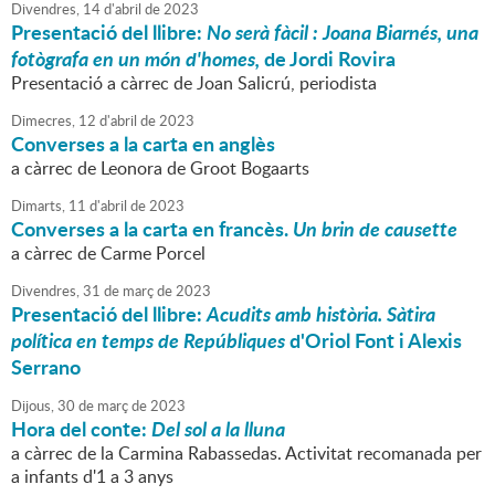
Divendres,
14
d'
abril
de
2023
Presentació del llibre:
No serà fàcil : Joana Biarnés, una
fotògrafa en un món d'homes,
de Jordi Rovira
Presentació a càrrec de Joan Salicrú, periodista
Dimecres,
12
d'
abril
de
2023
Converses a la carta en anglès
a càrrec de Leonora de Groot Bogaarts
Dimarts,
11
d'
abril
de
2023
Converses a la carta en francès.
Un brin de causette
a càrrec de Carme Porcel
Divendres,
31
de
març
de
2023
Presentació del llibre:
Acudits amb història. Sàtira
política en temps de Repúbliques
d'Oriol Font i Alexis
Serrano
Dijous,
30
de
març
de
2023
Hora del conte:
Del sol a la lluna
a càrrec de la Carmina Rabassedas. Activitat recomanada per
a infants d'1 a 3 anys