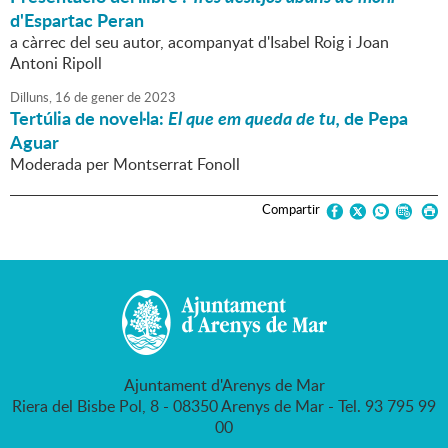
d'Espartac Peran
a càrrec del seu autor, acompanyat d'Isabel Roig i Joan
Antoni Ripoll
Dilluns,
16
de
gener
de
2023
Tertúlia de novel·la:
El que em queda de tu,
de Pepa
Aguar
Moderada per Montserrat Fonoll
Compartir
Ajuntament d'Arenys de Mar
Riera del Bisbe Pol, 8 - 08350 Arenys de Mar - Tel. 93 795 99
00