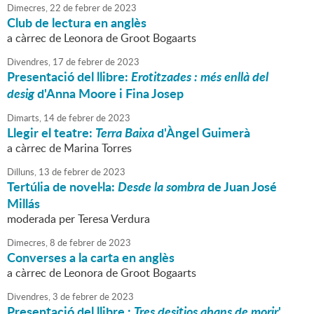
Dimecres,
22
de
febrer
de
2023
Club de lectura en anglès
a càrrec de Leonora de Groot Bogaarts
Divendres,
17
de
febrer
de
2023
Presentació del llibre:
Erotitzades : més enllà del
desig
d'Anna Moore i Fina Josep
Dimarts,
14
de
febrer
de
2023
Llegir el teatre:
Terra Baixa
d'Àngel Guimerà
a càrrec de Marina Torres
Dilluns,
13
de
febrer
de
2023
Tertúlia de novel·la:
Desde la sombra
de Juan José
Millás
moderada per Teresa Verdura
Dimecres,
8
de
febrer
de
2023
Converses a la carta en anglès
a càrrec de Leonora de Groot Bogaarts
Divendres,
3
de
febrer
de
2023
Presentació del llibre :
Tres desitjos abans de morir
'