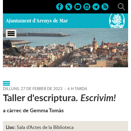
Portada
>
Agenda
>
27-02-
2023
>
Marcs
>
Culturals
>
2023
>
Activitats literàries
DILLUNS,
27
DE
FEBRER
DE
2023
-
6 H TARDA
Taller d'escriptura.
Escrivim!
a càrrec de Gemma Tomàs
Lloc:
Sala d'Actes de la Biblioteca