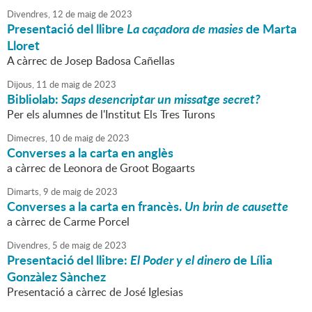
Divendres,
12
de
maig
de
2023
Presentació del llibre
La caçadora de masies
de Marta
Lloret
A càrrec de Josep Badosa Cañellas
Dijous,
11
de
maig
de
2023
Bibliolab:
Saps desencriptar un missatge secret?
Per els alumnes de l'Institut Els Tres Turons
Dimecres,
10
de
maig
de
2023
Converses a la carta en anglès
a càrrec de Leonora de Groot Bogaarts
Dimarts,
9
de
maig
de
2023
Converses a la carta en francès.
Un brin de causette
a càrrec de Carme Porcel
Divendres,
5
de
maig
de
2023
Presentació del llibre:
El Poder y el dinero
de Lília
Gonzàlez Sànchez
Presentació a càrrec de José Iglesias