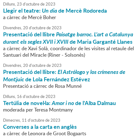
Dilluns,
23
d'
octubre
de
2023
Llegir el teatre:
Un dia
de Mercè Rodoreda
a càrrec de Mercè Boher
Divendres,
20
d'
octubre
de
2023
Presentació del llibre
Paisatge barroc. L'art a Catalunya
durant els segles XVII i XVIII
de Maria Garganté Llanes
a càrrec de Xavi Solà, coordinador de les visites al retaule del
Santuari del Miracle (Riner - Solsonès)
Divendres,
20
d'
octubre
de
2023
Presentació del llibre:
El Astrólogo y los crímenes de
Montjuic
de Lola Fernández Estévez
Presentació a càrrec de Rosa Munné
Dilluns,
16
d'
octubre
de
2023
Tertúlia de novel·la:
Amor i no
de l'Alba Dalmau
moderada per Teresa Montmany
Dimecres,
11
d'
octubre
de
2023
Converses a la carta en anglès
a càrrec de Leonora de Groot Bogaarts