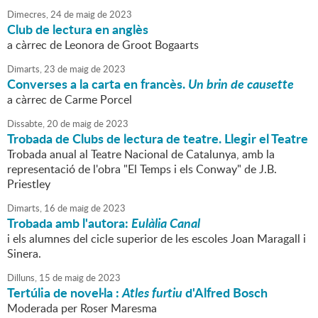
Dimecres,
24
de
maig
de
2023
Club de lectura en anglès
a càrrec de Leonora de Groot Bogaarts
Dimarts,
23
de
maig
de
2023
Converses a la carta en francès.
Un brin de causette
a càrrec de Carme Porcel
Dissabte,
20
de
maig
de
2023
Trobada de Clubs de lectura de teatre. Llegir el Teatre
Trobada anual al Teatre Nacional de Catalunya, amb la
representació de l'obra "El Temps i els Conway" de J.B.
Priestley
Dimarts,
16
de
maig
de
2023
Trobada amb l'autora:
Eulàlia Canal
i els alumnes del cicle superior de les escoles Joan Maragall i
Sinera.
Dilluns,
15
de
maig
de
2023
Tertúlia de novel·la :
Atles furtiu
d'Alfred Bosch
Moderada per Roser Maresma