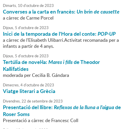
Dimarts,
10
d'
octubre
de
2023
Converses a la carta en francès:
Un brin de causette
a càrrec de Carme Porcel
Dijous,
5
d'
octubre
de
2023
Inici de la temporada de l'Hora del conte:
POP-UP
a càrrec de l'Elisabeth Ulibarri.Activitat recomanada per a
infants a partir de 4 anys.
Dijous,
5
d'
octubre
de
2023
Tertúlia de novel·la:
Mares i fills
de Theodor
Kallifatides
moderada per Cecilia B. Gándara
Dimecres,
4
d'
octubre
de
2023
Viatge literari a Grècia
Divendres,
22
de
setembre
de
2023
Presentació del llibre:
Reflexos de la lluna a l'aigua
de
Roser Soms
Presentació a càrrec de Francesc Coll