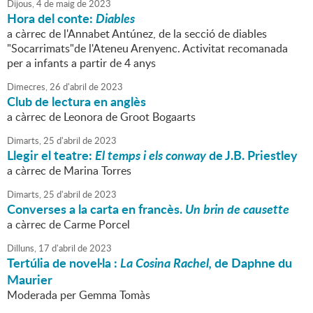
Dijous,
4
de
maig
de
2023
Hora del conte:
Diables
a càrrec de l'Annabet Antúnez, de la secció de diables
"Socarrimats"de l'Ateneu Arenyenc. Activitat recomanada
per a infants a partir de 4 anys
Dimecres,
26
d'
abril
de
2023
Club de lectura en anglès
a càrrec de Leonora de Groot Bogaarts
Dimarts,
25
d'
abril
de
2023
Llegir el teatre:
El temps i els conway
de J.B. Priestley
a càrrec de Marina Torres
Dimarts,
25
d'
abril
de
2023
Converses a la carta en francès.
Un brin de causette
a càrrec de Carme Porcel
Dilluns,
17
d'
abril
de
2023
Tertúlia de novel·la :
La Cosina Rachel,
de Daphne du
Maurier
Moderada per Gemma Tomàs