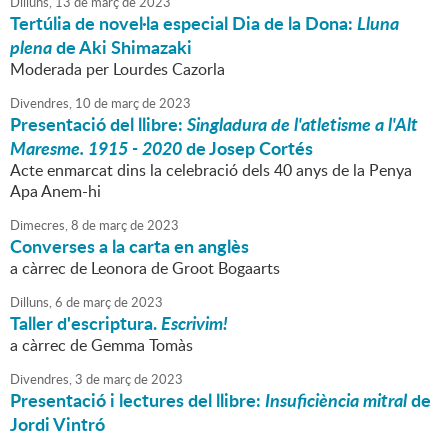
Dilluns,
13
de
març
de
2023
Tertúlia de novel·la especial Dia de la Dona:
Lluna
plena
de Aki Shimazaki
Moderada per Lourdes Cazorla
Divendres,
10
de
març
de
2023
Presentació del llibre:
Singladura de l'atletisme a l'Alt
Maresme. 1915 - 2020
de Josep Cortés
Acte enmarcat dins la celebració dels 40 anys de la Penya
Apa Anem-hi
Dimecres,
8
de
març
de
2023
Converses a la carta en anglès
a càrrec de Leonora de Groot Bogaarts
Dilluns,
6
de
març
de
2023
Taller d'escriptura.
Escrivim!
a càrrec de Gemma Tomàs
Divendres,
3
de
març
de
2023
Presentació i lectures del llibre:
Insuficiència mitral
de
Jordi Vintró