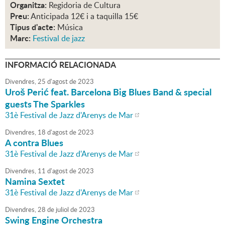
Organitza:
Regidoria de Cultura
Preu:
Anticipada 12€ i a taquilla 15€
Tipus d'acte:
Música
Marc:
Festival de jazz
INFORMACIÓ RELACIONADA
Divendres,
25
d'
agost
de
2023
Uroš Perić feat. Barcelona Big Blues Band & special
guests The Sparkles
31è Festival de Jazz d'Arenys de Mar
Divendres,
18
d'
agost
de
2023
A contra Blues
31è Festival de Jazz d'Arenys de Mar
Divendres,
11
d'
agost
de
2023
Namina Sextet
31è Festival de Jazz d'Arenys de Mar
Divendres,
28
de
juliol
de
2023
Swing Engine Orchestra