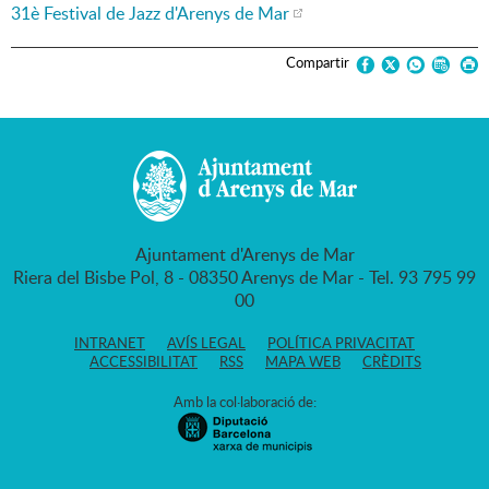
31è Festival de Jazz d'Arenys de Mar
Compartir
Ajuntament d'Arenys de Mar
Riera del Bisbe Pol, 8 - 08350 Arenys de Mar - Tel. 93 795 99
00
INTRANET
AVÍS LEGAL
POLÍTICA PRIVACITAT
ACCESSIBILITAT
RSS
MAPA WEB
CRÈDITS
Amb la col·laboració de: