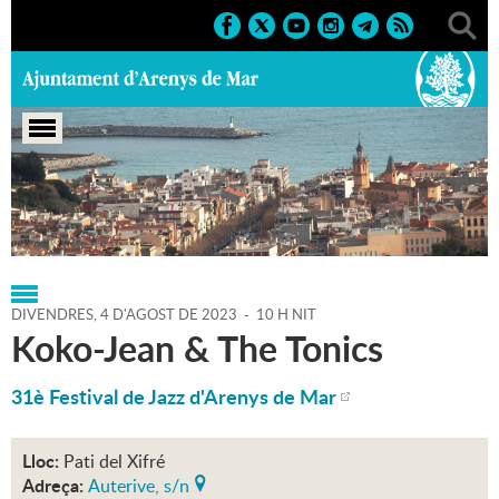
Portada
>
Regidories
>
Cultura
>
Agenda
>
04-08-2023
DIVENDRES,
4
D'
AGOST
DE
2023
-
10 H NIT
Koko-Jean & The Tonics
31è Festival de Jazz d'Arenys de Mar
Lloc:
Pati del Xifré
Adreça:
Auterive, s/n