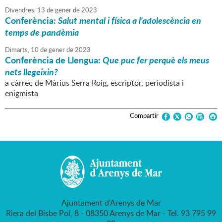
Divendres,
13
de
gener
de
2023
Conferència:
Salut mental i física a l'adolescència en
temps de pandèmia
Dimarts,
10
de
gener
de
2023
Conferència de Llengua:
Que puc fer perquè els meus
nets llegeixin?
a càrrec de Màrius Serra Roig, escriptor, periodista i
enigmista
Compartir
Ajuntament d'Arenys de Mar
Riera del Bisbe Pol, 8 - 08350 Arenys de Mar - Tel. 93 795 99