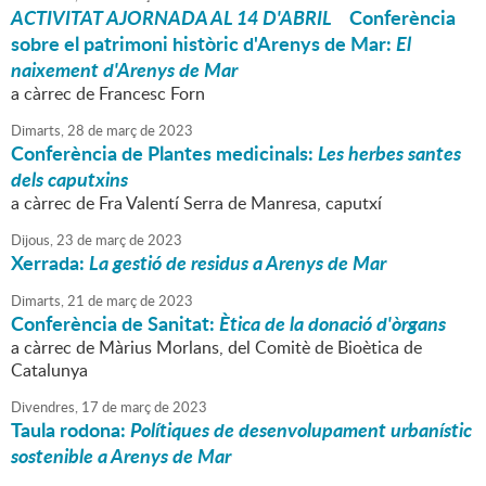
ACTIVITAT AJORNADA AL 14 D'ABRIL
Conferència
sobre el patrimoni històric d'Arenys de Mar:
El
naixement d'Arenys de Mar
a càrrec de Francesc Forn
Dimarts,
28
de
març
de
2023
Conferència de Plantes medicinals:
Les herbes santes
dels caputxins
a càrrec de Fra Valentí Serra de Manresa, caputxí
Dijous,
23
de
març
de
2023
Xerrada:
L
a gestió de residus a Arenys de Mar
Dimarts,
21
de
març
de
2023
Conferència de Sanitat:
Ètica de la donació d'òrgans
a càrrec de Màrius Morlans, del Comitè de Bioètica de
Catalunya
Divendres,
17
de
març
de
2023
Taula rodona:
Polítiques de desenvolupament urbanístic
sostenible a Arenys de Mar