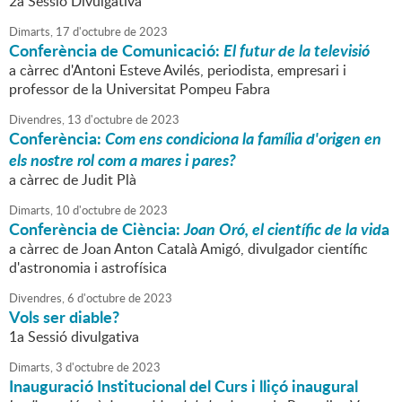
2a Sessió Divulgativa
Dimarts,
17
d'
octubre
de
2023
Conferència de Comunicació:
El futur de la televisió
a càrrec d'Antoni Esteve Avilés, periodista, empresari i
professor de la Universitat Pompeu Fabra
Divendres,
13
d'
octubre
de
2023
Conferència:
Com ens condiciona la família d'origen en
els nostre rol com a mares i pares?
a càrrec de Judit Plà
Dimarts,
10
d'
octubre
de
2023
Conferència de Ciència:
Joan Oró, el científic de la vid
a
a càrrec de Joan Anton Català Amigó, divulgador científic
d'astronomia i astrofísica
Divendres,
6
d'
octubre
de
2023
Vols ser diable?
1a Sessió divulgativa
Dimarts,
3
d'
octubre
de
2023
Inauguració Institucional del Curs i lliçó inaugural