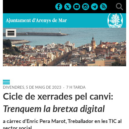
Portada
>
Agenda
>
05-05-
2023
>
Marcs
>
Culturals
>
2023
>
Conferències
DIVENDRES,
5
DE
MAIG
DE
2023
-
7 H TARDA
Cicle de xerrades pel canvi:
Trenquem la bretxa digital
a càrrec d'Enric Pera Marot, Treballador en les TIC al
sector social