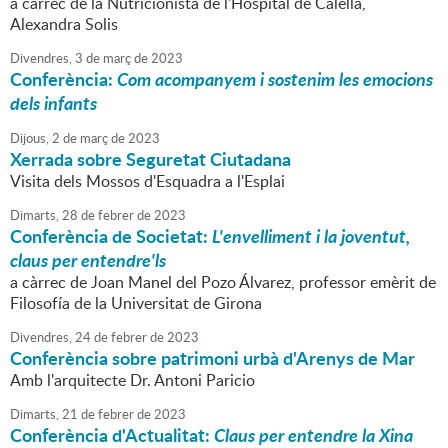
a càrrec de la Nutricionista de l'Hospital de Calella,
Alexandra Solis
Divendres,
3
de
març
de
2023
Conferència:
Com acompanyem i sostenim les emocions
dels infants
Dijous,
2
de
març
de
2023
Xerrada sobre Seguretat Ciutadana
Visita dels Mossos d'Esquadra a l'Esplai
Dimarts,
28
de
febrer
de
2023
Conferència de Societat:
L'envelliment i la joventut,
claus per entendre'ls
a càrrec de Joan Manel del Pozo Álvarez, professor emèrit de
Filosofía de la Universitat de Girona
Divendres,
24
de
febrer
de
2023
Conferència sobre patrimoni urbà d'Arenys de Mar
Amb l'arquitecte Dr. Antoni Paricio
Dimarts,
21
de
febrer
de
2023
Conferència d'Actualitat:
Claus per entendre la Xina