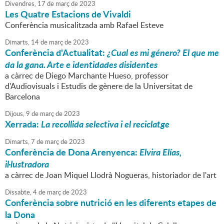
Divendres,
17
de
març
de
2023
Les Quatre Estacions de Vivaldi
Conferència musicalitzada amb Rafael Esteve
Dimarts,
14
de
març
de
2023
Conferència d'Actualitat:
¿Cual es mi género? El que me
da la gana. Arte e identidades disidentes
a càrrec de Diego Marchante Hueso, professor
d'Audiovisuals i Estudis de gènere de la Universitat de
Barcelona
Dijous,
9
de
març
de
2023
Xerrada:
La recollida selectiva i el reciclatge
Dimarts,
7
de
març
de
2023
Conferència de Dona Arenyenca:
Elvira Elías,
il·lustradora
a càrrec de Joan Miquel Llodrà Nogueras, historiador de l'art
Dissabte,
4
de
març
de
2023
Conferència sobre nutrició en les diferents etapes de
la Dona