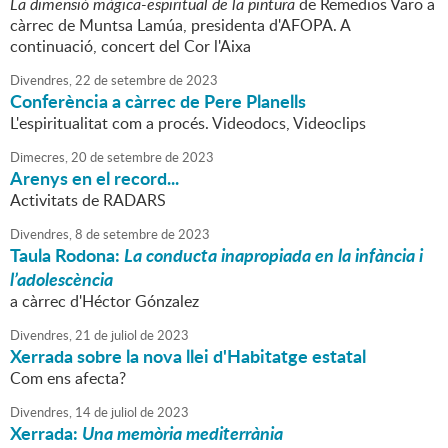
La dimensió màgica-espiritual de la pintura
de Remedios Varo a
càrrec de Muntsa Lamúa, presidenta d'AFOPA. A
continuació, concert del Cor l'Aixa
Divendres,
22
de
setembre
de
2023
Conferència a càrrec de Pere Planells
L'espiritualitat com a procés. Videodocs, Videoclips
Dimecres,
20
de
setembre
de
2023
Arenys en el record...
Activitats de RADARS
Divendres,
8
de
setembre
de
2023
Taula Rodona:
La conducta inapropiada en la infància i
l’adolescència
a càrrec d'Héctor Gónzalez
Divendres,
21
de
juliol
de
2023
Xerrada sobre la nova llei d'Habitatge estatal
Com ens afecta?
Divendres,
14
de
juliol
de
2023
Xerrada:
Una memòria mediterrània