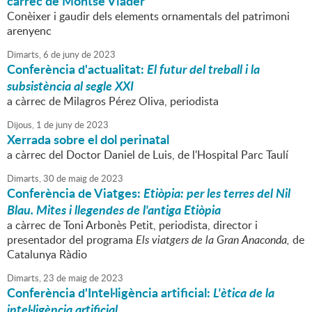
càrrec de Montse Viader
Conèixer i gaudir dels elements ornamentals del patrimoni
arenyenc
Dimarts,
6
de
juny
de
2023
Conferència d'actualitat:
El futur del treball i la
subsistència al segle XXI
a càrrec de Milagros Pérez Oliva, periodista
Dijous,
1
de
juny
de
2023
Xerrada sobre el dol perinatal
a càrrec del Doctor Daniel de Luis, de l'Hospital Parc Taulí
Dimarts,
30
de
maig
de
2023
Conferència de Viatges:
Etiòpia: per les terres del Nil
Blau. Mites i llegendes de l'antiga Etiòpia
a càrrec de Toni Arbonès Petit, periodista, director i
presentador del programa
Els viatgers de la Gran Anaconda,
de
Catalunya Ràdio
Dimarts,
23
de
maig
de
2023
Conferència d'Intel·ligència artificial:
L'ètica de la
intel·ligència artificial