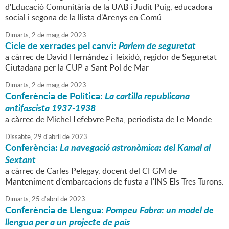
d'Educació Comunitària de la UAB i Judit Puig, educadora
social i segona de la llista d'Arenys en Comú
Dimarts,
2
de
maig
de
2023
Cicle de xerrades pel canvi:
Parlem de seguretat
a càrrec de David Hernández i Teixidó, regidor de Seguretat
Ciutadana per la CUP a Sant Pol de Mar
Dimarts,
2
de
maig
de
2023
Conferència de Política:
La cartilla republicana
antifascista 1937-1938
a càrrec de Michel Lefebvre Peña, periodista de Le Monde
Dissabte,
29
d'
abril
de
2023
Conferència:
La navegació astronòmica: del Kamal al
Sextant
a càrrec de Carles Pelegay, docent del CFGM de
Manteniment d'embarcacions de fusta a l'INS Els Tres Turons.
Dimarts,
25
d'
abril
de
2023
Conferència de Llengua:
Pompeu Fabra: un model de
llengua per a un projecte de país