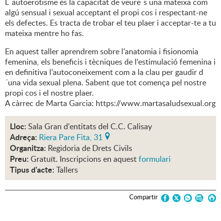
L´autoerotisme és la capacitat de veure´s una mateixa com
algú sensual i sexual acceptant el propi cos i respectant-ne
els defectes. Es tracta de trobar el teu plaer i acceptar-te a tu
mateixa mentre ho fas.
En aquest taller aprendrem sobre l'anatomia i fisionomia
femenina, els beneficis i tècniques de l'estimulació femenina i
en definitiva l'autoconeixement com a la clau per gaudir d
´una vida sexual plena. Sabent que tot comença pel nostre
propi cos i el nostre plaer.
A càrrec de Marta Garcia: https://www.martasaludsexual.org
Lloc:
Sala Gran d'entitats del C.C. Calisay
Adreça:
Riera Pare Fita, 31
Organitza:
Regidoria de Drets Civils
Preu:
Gratuït. Inscripcions en aquest
formulari
Tipus d'acte:
Tallers
Compartir