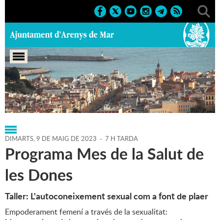
Portada
>
Regidories
>
Drets Civils
>
Agenda
>
09-05-2023
DIMARTS,
9
DE
MAIG
DE
2023
-
7 H TARDA
Programa Mes de la Salut de
les Dones
Taller: L'autoconeixement sexual com a font de plaer
Empoderament femení a través de la sexualitat: