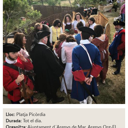
Lloc:
Platja Picòrdia
Durada:
Tot el dia.
Organitza:
Ajuntament d´Arenys de Mar, Arenys.Org-El