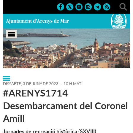
Portada
>
Regidories
>
Cultura
>
Agenda
>
03-06-2023
DISSABTE,
3
DE
JUNY
DE
2023
-
10 H MATÍ
#ARENYS1714
Desembarcament del Coronel
Amill
Jornades de recreació històrica (SXVIII)