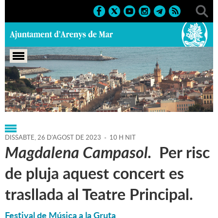
Portada
>
Regidories
>
Cultura
>
Agenda
>
26-08-2023
DISSABTE,
26
D'
AGOST
DE
2023
-
10 H NIT
Magdalena Campasol.
Per risc
de pluja aquest concert es
trasllada al Teatre Principal.
Festival de Música a la Gruta