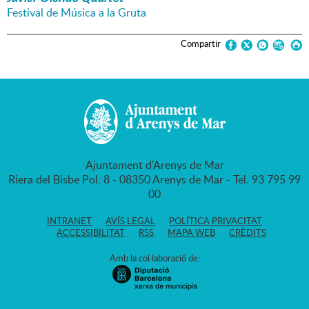
Festival de Música a la Gruta
Compartir
Ajuntament d'Arenys de Mar
Riera del Bisbe Pol, 8 - 08350 Arenys de Mar - Tel. 93 795 99
00
INTRANET
AVÍS LEGAL
POLÍTICA PRIVACITAT
ACCESSIBILITAT
RSS
MAPA WEB
CRÈDITS
Amb la col·laboració de: