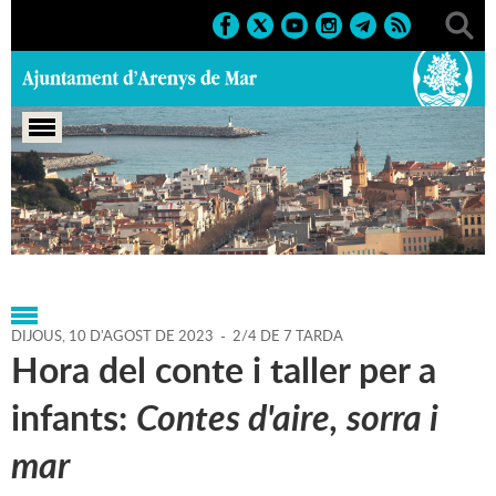
Portada
>
Regidories
>
Cultura
>
Biblioteca P. Fidel
Fita
>
Agenda
>
10-08-2023
DIJOUS,
10
D'
AGOST
DE
2023
-
2/4 DE 7 TARDA
Hora del conte i taller per a
infants:
Contes d'aire, sorra i
mar