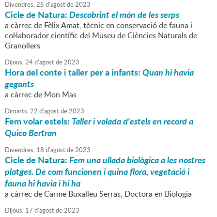
Divendres,
25
d'
agost
de
2023
Cicle de Natura:
Descobrint el món de les serps
a càrrec de Fèlix Amat, tècnic en conservació de fauna i
col·laborador científic del Museu de Ciències Naturals de
Granollers
Dijous,
24
d'
agost
de
2023
Hora del conte i taller per a infants:
Quan hi havia
gegants
a càrrec de Mon Mas
Dimarts,
22
d'
agost
de
2023
Fem volar estels:
Taller i volada d'estels en record a
Quico Bertran
Divendres,
18
d'
agost
de
2023
Cicle de Natura:
Fem una ullada biològica a les nostres
platges. De com funcionen i quina flora, vegetació i
fauna hi havia i hi ha
a càrrec de Carme Buxalleu Serras, Doctora en Biologia
Dijous,
17
d'
agost
de
2023