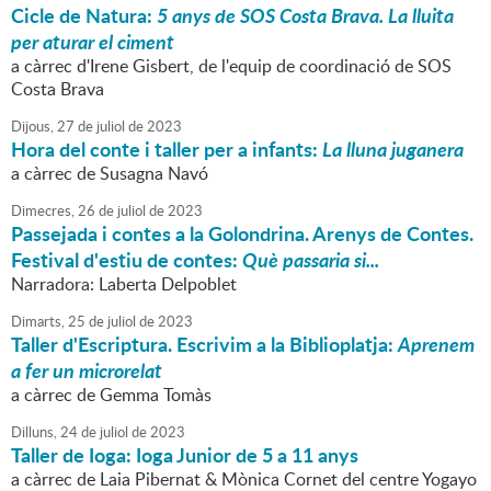
Cicle de Natura:
5 anys de SOS Costa Brava. La lluita
per aturar el ciment
a càrrec d'Irene Gisbert, de l'equip de coordinació de SOS
Costa Brava
Dijous,
27
de
juliol
de
2023
Hora del conte i taller per a infants:
La lluna juganera
a càrrec de Susagna Navó
Dimecres,
26
de
juliol
de
2023
Passejada i contes a la Golondrina. Arenys de Contes.
Festival d'estiu de contes:
Què passaria si...
Narradora: Laberta Delpoblet
Dimarts,
25
de
juliol
de
2023
Taller d'Escriptura. Escrivim a la Biblioplatja:
Aprenem
a fer un microrelat
a càrrec de Gemma Tomàs
Dilluns,
24
de
juliol
de
2023
Taller de Ioga: Ioga Junior de 5 a 11 anys
a càrrec de Laia Pibernat & Mònica Cornet del centre Yogayo