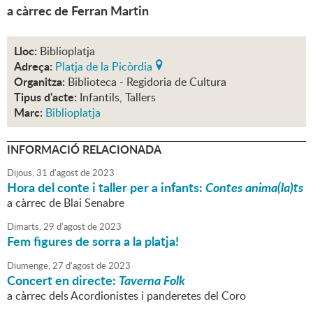
a càrrec de Ferran Martin
Lloc:
Biblioplatja
Adreça:
Platja de la Picòrdia
Organitza:
Biblioteca - Regidoria de Cultura
Tipus d'acte:
Infantils, Tallers
Marc:
Biblioplatja
INFORMACIÓ RELACIONADA
Dijous,
31
d'
agost
de
2023
Hora del conte i taller per a infants:
Contes anima(la)ts
a càrrec de Blai Senabre
Dimarts,
29
d'
agost
de
2023
Fem figures de sorra a la platja!
Diumenge,
27
d'
agost
de
2023
Concert en directe:
Taverna Folk
a càrrec dels Acordionistes i panderetes del Coro